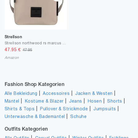
Strellson
Strellson northwood rs marcus shoulderbag xsvz
47.95
€
47.95
Amazon
Fashion Shop Kategorien
|
|
|
Alle Bekleidung
Accessoires
Jacken & Westen
|
|
|
|
|
Mäntel
Kostüme & Blazer
Jeans
Hosen
Shorts
|
|
|
Shirts & Tops
Pullover & Strickmode
Jumpsuits
|
Unterwäsche & Bademäntel
Schuhe
Outfits Kategorien