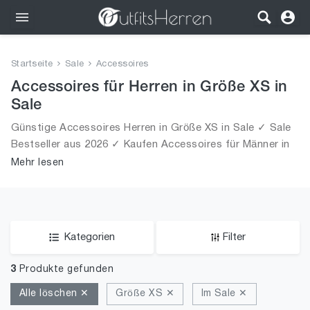
Outfits
Startseite
Sale
Accessoires
Bekleidung
Accessoires für Herren in Größe XS in
Sale
Wäsche
Günstige Accessoires Herren in Größe XS in Sale ✓ Sale
Bestseller aus 2026 ✓ Kaufen Accessoires für Männer in
Schuhe
Größe XS in Sale!
Mehr lesen
Accessoires
SALE
Kategorien
Filter
3
Produkte gefunden
Alle löschen ✕
Größe XS ✕
Im Sale ✕