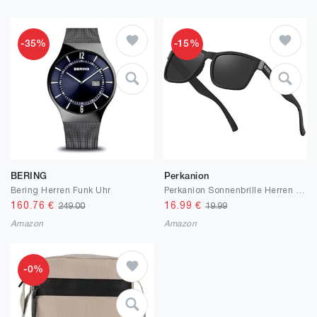
-35%
-15%
BERING
Perkanion
Bering Herren Funk Uhr
Perkanion Sonnenbrille Herren Polarisiert Sonnen Brille für Männer mit UV400 Sunglasses Men Polarisationsbrille Angeln Polar View Polbrille Autofahren
160.76
€
16.99
€
249.00
19.99
Amazon
Amazon
-0%