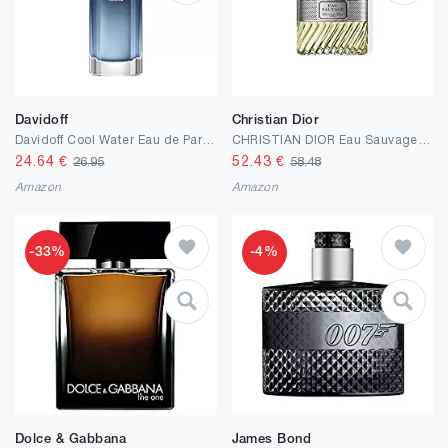
Davidoff
Christian Dior
Davidoff Cool Water Eau de Parfum für Herren 50ml
CHRISTIAN DIOR Eau Sauvage EDT Vapo 50 ml
24.64
€
52.43
€
26.95
58.48
Amazon
Amazon
-33%
-4%
Dolce & Gabbana
James Bond