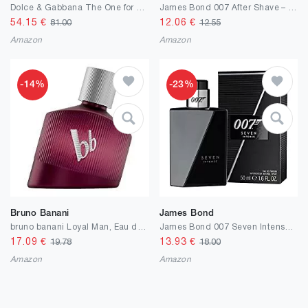
Dolce & Gabbana The One for Men Eau de Parfum , 50 ml
James Bond 007 After Shave – Unwiderstehlich-frisches Rasierwasser für Männer - perfekter Sommerduft gepaart mit britischer Eleganz
54.15
€
12.06
€
81.00
12.55
Amazon
Amazon
-14%
-23%
Bruno Banani
James Bond
bruno banani Loyal Man, Eau de Parfum, Aromatisches Herren Parfum, Extra langanhaltender Duft
James Bond 007 Seven Intense for Men – Eau de Parfum Herren Natural Spray – Maskulines, elegantes Herren Parfum für jede Gelegenheit
17.09
€
13.93
€
19.78
18.00
Amazon
Amazon