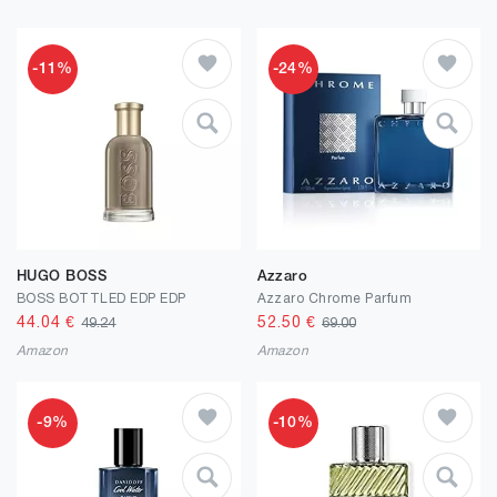
-11%
-24%
HUGO BOSS
Azzaro
BOSS BOTTLED EDP EDP
Azzaro Chrome Parfum
44.04
€
52.50
€
49.24
69.00
Amazon
Amazon
-9%
-10%