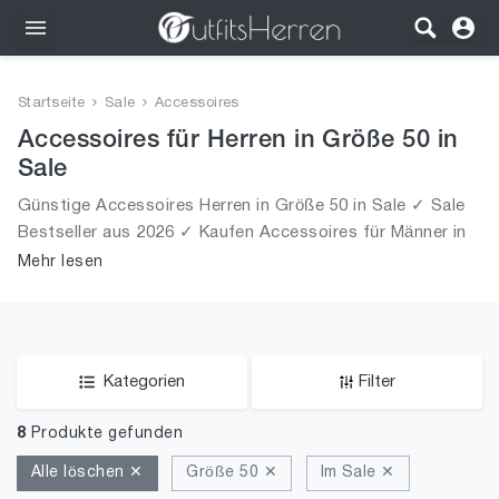
Outfits
Startseite
Sale
Accessoires
Bekleidung
Accessoires für Herren in Größe 50 in
Sale
Wäsche
Günstige Accessoires Herren in Größe 50 in Sale ✓ Sale
Bestseller aus 2026 ✓ Kaufen Accessoires für Männer in
Schuhe
Größe 50 in Sale!
Mehr lesen
Accessoires
SALE
Kategorien
Filter
8
Produkte gefunden
Alle löschen ✕
Größe 50 ✕
Im Sale ✕