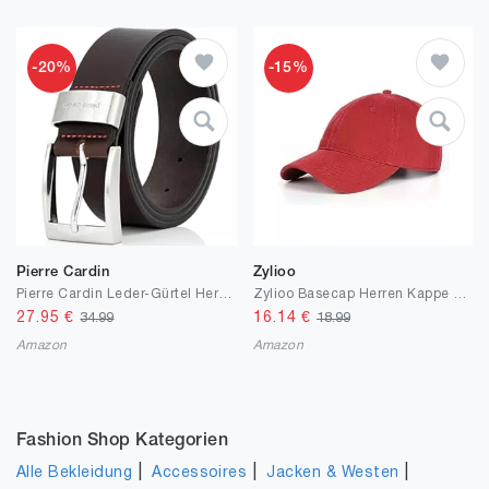
-20%
-15%
Pierre Cardin
Zylioo
Pierre Cardin Leder-Gürtel Herren 40 mm breit, Gürtel Herren Vollledergürtel schwarz/braun
Zylioo Basecap Herren Kappe XL/XXL Baseballkappe Baseball Cap Verstellbare Sport Cappy Damen Für Großen Kopf
27.95
€
16.14
€
34.99
18.99
Amazon
Amazon
Fashion Shop Kategorien
|
|
|
Alle Bekleidung
Accessoires
Jacken & Westen