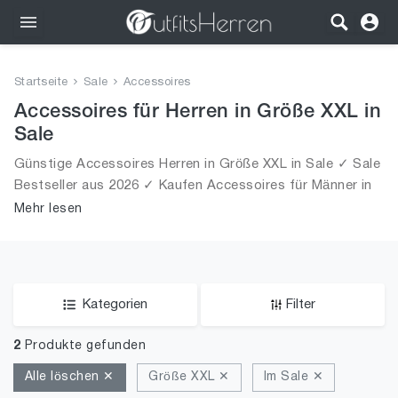
Outfits
Startseite
Sale
Accessoires
Bekleidung
Accessoires für Herren in Größe XXL in
Sale
Wäsche
Günstige Accessoires Herren in Größe XXL in Sale ✓ Sale
Bestseller aus 2026 ✓ Kaufen Accessoires für Männer in
Schuhe
Größe XXL in Sale!
Mehr lesen
Accessoires
SALE
Kategorien
Filter
2
Produkte gefunden
Alle löschen ✕
Größe XXL ✕
Im Sale ✕