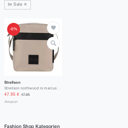
Im Sale ✕
-0%
Strellson
Strellson northwood rs marcus shoulderbag xsvz
47.95
€
47.95
Amazon
Fashion Shop Kategorien