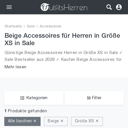
Outfits
Startseite
Sale
Accessoires
Bekleidung
Beige Accessoires für Herren in Größe
XS in Sale
Wäsche
Günstige Beige Accessoires Herren in Größe XS in Sale ✓
Sale Bestseller aus 2026 ✓ Kaufen Beige Accessoires für
Schuhe
Männer in Größe XS in Sale!
Mehr lesen
Accessoires
SALE
Kategorien
Filter
1
Produkte gefunden
Alle löschen ✕
Beige ✕
Größe XS ✕