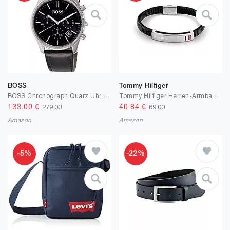
BOSS
Tommy Hilfiger
BOSS Chronograph Quarz Uhr für Herren mit Schwarzes Lederarmband - 1513430
Tommy Hilfiger Herren-Armband Edelstahl, Leder 32018419
133.00
€
40.84
€
279.00
69.00
Amazon
Amazon
-5%
-22%