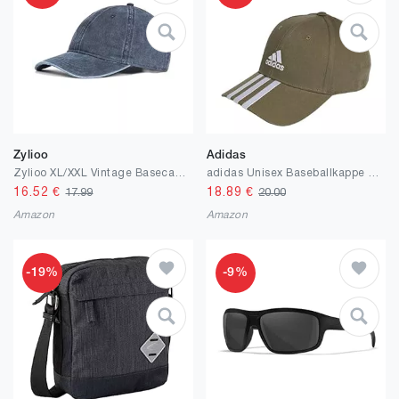
Zylioo
Adidas
Zylioo XL/XXL Vintage Basecap Kappe Für Großen Kopf Pigment Baseballkappe Washed Cotton Used Look Baseball Cap Waschbare Cappy
adidas Unisex Baseballkappe 3-Stripes Cotton Twill Baseball Cap
16.52
€
18.89
€
17.99
20.00
Amazon
Amazon
-19%
-9%