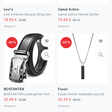
Levi's
Camel Active
Levi's Herren Banana Sling Seriff Crossbody, 5.5x15.5x21 Centimeters (W x H x L)
camel active Herren Gürtel
18.99
€
15.66
€
19.95
20.11
Amazon
Amazon
-40%
-33%
BOSTANTEN
Fossil
BOSTANTEN Ledergürtel Herren Leder Gürtel mit Automatik SchnalleJeans Belt Schwarz
Fossil Herren Halskette aus Edelstahl mit Anhänger aus Edelstahl
25.98
€
33.24
€
42.98
49.42
Amazon
Amazon