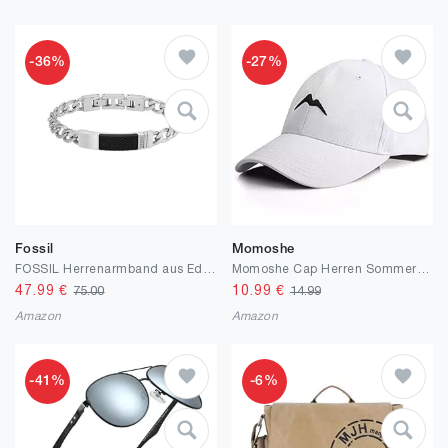
-36%
-27%
Fossil
Momoshe
FOSSIL Herrenarmband aus Edelstahl oder Leder mit Faltverschluss
Momoshe Cap Herren Sommer Damen 100% Baumwoll Kappe Verstellbar Atmungsaktiv Einheitsgröße Baseball Bergspitzen Stickerei Sport
47.99
€
10.99
€
75.00
14.99
Amazon
Amazon
-41%
-6%