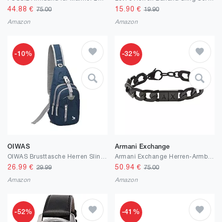
44.88
€
15.90
€
75.00
19.90
Amazon
Amazon
-10%
-32%
OIWAS
Armani Exchange
OIWAS Brusttasche Herren Sling Bag Schultertasche Umhängetasche Männerhandtasche Tasche für Outdoor Fotografie Wandern Fahrrad Motorrad Herren und Damen Klein
Armani Exchange Herren-Armband Edelstahl 32019943
26.99
€
50.94
€
29.99
75.00
Amazon
Amazon
-52%
-41%