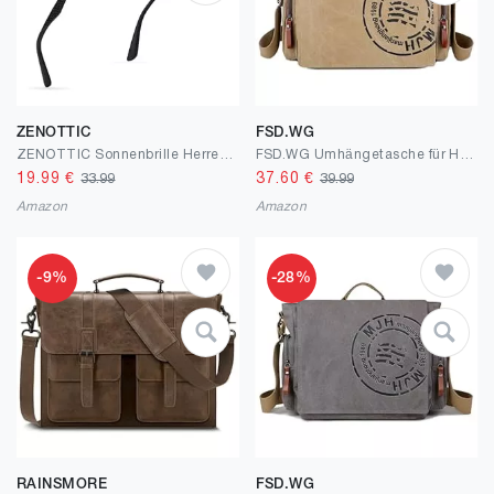
ZENOTTIC
FSD.WG
ZENOTTIC Sonnenbrille Herren Damen Polarisiert Retro Pilotenbrille Kohlefaser Metall Rahmen UV400 Schutz Fahren Reisen Angeln Sport
FSD.WG Umhängetasche für Herren aus Segeltuch, Reise-Schultertasche für 34,3 cm (13,5 Zoll) Laptoptaschen, Large
19.99
€
37.60
€
33.99
39.99
Amazon
Amazon
-9%
-28%
RAINSMORE
FSD.WG