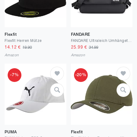
Flexfit
FANDARE
Flexfit Herren Mütze
FANDARE Ultraleich Umhängetasche Herren Schultertasche Männer Hängetasche Arbeitstasche Nylon Messenger bag für Alltag Freizeit Arbeit Büro Reisen Schule Wasserdicht Herren-schultertaschen
14.12
€
25.99
€
19.90
34.99
Amazon
Amazon
-7%
-20%
PUMA
Flexfit