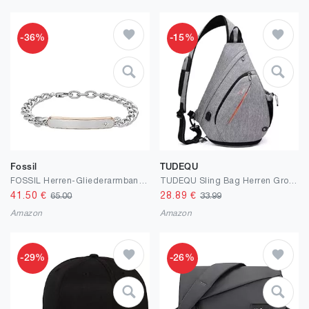
-36%
-15%
Fossil
TUDEQU
FOSSIL Herren-Gliederarmband Bold Chains Edelstahl
TUDEQU Sling Bag Herren Groß,8 Pockets Schulterrucksack Herren,19L Sling Rucksack Herren,Umhängetasche Herren,Schultertasche
41.50
€
28.89
€
65.00
33.99
Amazon
Amazon
-29%
-26%