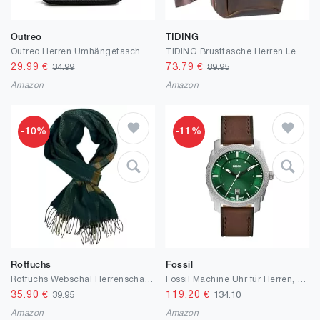
Outreo
TIDING
Outreo Herren Umhängetasche, Retro, Umhängetasche, Vintage, Aktentasche, aus Segeltuch, Einkaufstasche, für Schule, Laptop, Freizeit, Börse, Handtasche
TIDING Brusttasche Herren Leder Umhängetasche Klein Sling Rucksack Echtleder Herrentaschen Schultertasche Crossbody Bags für Schule, Sport, Arbeit
29.99
€
73.79
€
34.99
89.95
Amazon
Amazon
-10%
-11%
Rotfuchs
Fossil
Rotfuchs Webschal Herrenschal Winterschal warm angenehm weich Wolle Fischgrat Karo
Fossil Machine Uhr für Herren, Chronographenwerk mit Edelstahl- oder Lederarmband
35.90
€
119.20
€
39.95
134.10
Amazon
Amazon