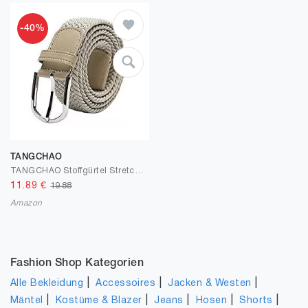
-40%
TANGCHAO
TANGCHAO Stoffgürtel Stretchgürtel Elastik Flechtgürtel Geflochtener und Elastischer Dehnbarer Gürtel für Damen und Herren Breite 3.3cm Länge 90 cm bis 135 cm
11.89
€
19.88
Amazon
Fashion Shop Kategorien
|
|
|
Alle Bekleidung
Accessoires
Jacken & Westen
|
|
|
|
|
Mäntel
Kostüme & Blazer
Jeans
Hosen
Shorts