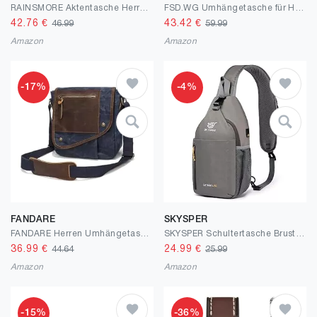
RAINSMORE Aktentasche Herren PU Leder Arbeitstasche Wasserdicht Laptoptasche 15.6 Zoll Messenger Bag Umhängetasche für Business Büro Uni
FSD.WG Umhängetasche für Herren aus Segeltuch, Reise-Schultertasche für 34,3 cm (13,5 Zoll) Laptoptaschen, Large
42.76
€
43.42
€
46.99
59.99
Amazon
Amazon
-17%
-4%
FANDARE
SKYSPER
FANDARE Herren Umhängetasche Schultertasche Herren Leinwand Crossbody Bag Tasche Messenger-Bags Männertasche Arbeitstasche Zum Umhängen Alltag Freizeit Arbeit Büro Messenger Bag
SKYSPER Schultertasche Brusttasche Leichte Sling Bag Klein Wasserfest Crossbody Umhängetasche zum Wandern Outdoor Sports Reise
36.99
€
24.99
€
44.64
25.99
Amazon
Amazon
-15%
-36%