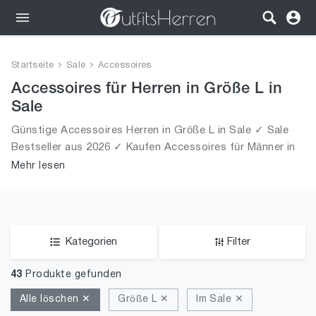
Outfits
Startseite
Sale
Accessoires
Bekleidung
Accessoires für Herren in Größe L in
Sale
Wäsche
Günstige Accessoires Herren in Größe L in Sale ✓ Sale
Bestseller aus 2026 ✓ Kaufen Accessoires für Männer in
Schuhe
Größe L in Sale!
Mehr lesen
Accessoires
SALE
Kategorien
Filter
43
Produkte gefunden
Alle löschen ✕
Größe L ✕
Im Sale ✕