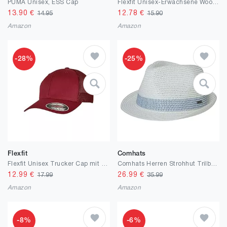
PUMA Unisex, ESS Cap
Flexfit Unisex-Erwachsene Wooly Combed 6277 Mütze, Grün (buck), L/XL
13.90
€
12.78
€
14.95
15.90
Amazon
Amazon
-28%
-25%
Flexfit
Comhats
Flexfit Unisex Trucker Cap mit festem Front-Panel und innenliegendem Flexband, ohne Verschluss luftdurchlässige Mesh Rückseite, Einheitsgröße
Comhats Herren Strohhut Trilby für Sommer, Sonnenschutz - Faltbarer Panama Hut S-3XL, Fedora für Strand, Festival - Rollbar & Stilvoll 54-66CM
12.99
€
26.99
€
17.99
35.99
Amazon
Amazon
-8%
-6%