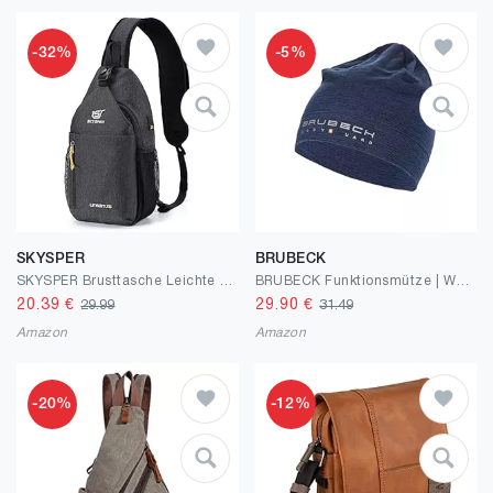
-32%
-5%
SKYSPER
BRUBECK
SKYSPER Brusttasche Leichte Sling Bag Herren Klein Schulter Rucksäcke Wasserfest Crossbody Pack Umhängetasche zum Wandern Outdoor Reise
BRUBECK Funktionsmütze | Wandermütze | Sportmütze | Fahrradmütze | Outdoor Mütze | HM10180
20.39
€
29.90
€
29.99
31.49
Amazon
Amazon
-20%
-12%