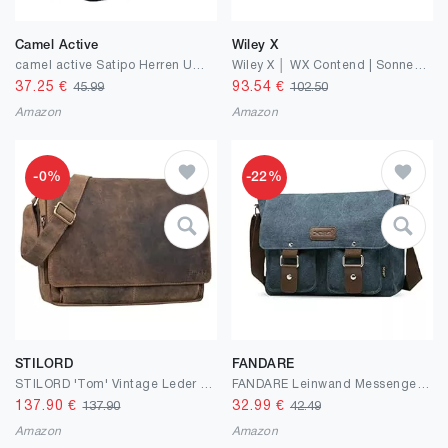
Camel Active
Wiley X
camel active Satipo Herren Umhängetasche Crossbody Bag Klein Grau
Wiley X │ WX Contend | Sonnenbrille Herren | Sportbrille | Sonnenbrille Herren Polarisiert | 100% UVA/UVB-Schutz | Ideal bei Outdoor-Aktivitäten | Fahrradbrille Wandern Sport
37.25
€
93.54
€
45.99
102.50
Amazon
Amazon
-0%
-22%
STILORD
FANDARE
STILORD 'Tom' Vintage Leder Umhängetasche für Studium Uni Büro Arbeit 15 Zoll Laptoptasche DIN A4 Schultertasche Messenger Bag Echtleder
FANDARE Leinwand Messenger Bag Umhängetasche 7.9 inch iPad Tasche Schultertasche Unisex Segeltuch Tasche Arbeiten Tasche für Männer und Frauen, Herren/Damen Reise Umhängetasche
137.90
€
32.99
€
137.90
42.49
Amazon
Amazon