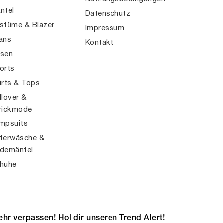
ntel
Datenschutz
stüme & Blazer
Impressum
ans
Kontakt
sen
orts
irts & Tops
llover &
rickmode
mpsuits
terwäsche &
demäntel
huhe
hr verpassen! Hol dir unseren Trend Alert!