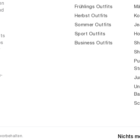
en
Frühlings Outfits
Mä
nd
Herbst Outfits
Ko
Sommer Outfits
Je
Sport Outfits
Ho
rts
es
Business Outfits
Sh
r
Sh
Pu
St
n-
Ju
Un
Ba
Sc
 vorbehalten.
Nichts me