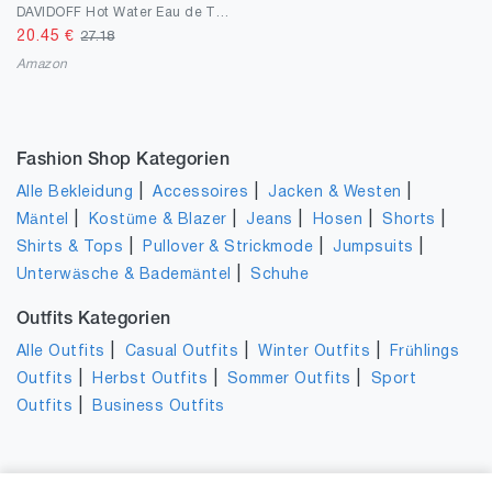
DAVIDOFF Hot Water Eau de Toilette, holziger Herrenduft mit Amber-Nuancen
20.45
€
27.18
Amazon
Fashion Shop Kategorien
|
|
|
Alle Bekleidung
Accessoires
Jacken & Westen
|
|
|
|
|
Mäntel
Kostüme & Blazer
Jeans
Hosen
Shorts
|
|
|
Shirts & Tops
Pullover & Strickmode
Jumpsuits
|
Unterwäsche & Bademäntel
Schuhe
Outfits Kategorien
|
|
|
Alle Outfits
Casual Outfits
Winter Outfits
Frühlings
|
|
|
Outfits
Herbst Outfits
Sommer Outfits
Sport
|
Outfits
Business Outfits