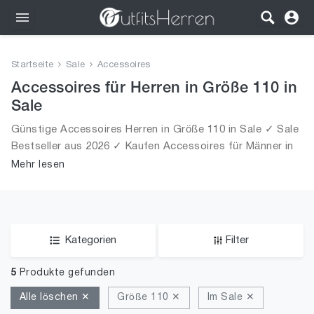
Outfits
Startseite
Sale
Accessoires
Bekleidung
Accessoires für Herren in Größe 110 in
Sale
Wäsche
Günstige Accessoires Herren in Größe 110 in Sale ✓ Sale
Bestseller aus 2026 ✓ Kaufen Accessoires für Männer in
Schuhe
Größe 110 in Sale!
Mehr lesen
Accessoires
SALE
Kategorien
Filter
5
Produkte gefunden
Alle löschen ✕
Größe 110 ✕
Im Sale ✕