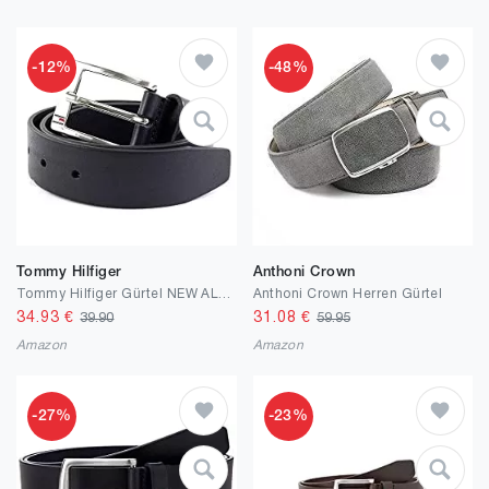
-12%
-48%
Tommy Hilfiger
Anthoni Crown
Tommy Hilfiger Gürtel NEW ALY 3,5 cm breit nachtblau
Anthoni Crown Herren Gürtel
34.93
€
31.08
€
39.90
59.95
Amazon
Amazon
-27%
-23%