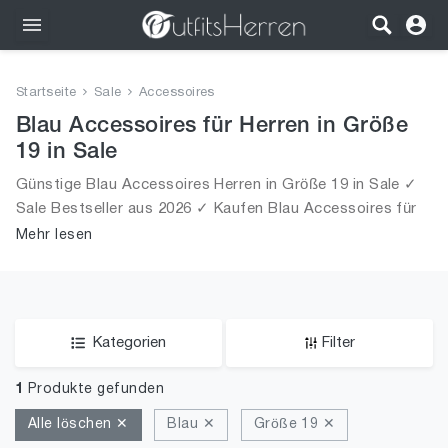
Outfits
Startseite
Sale
Accessoires
Bekleidung
Blau Accessoires für Herren in Größe
19 in Sale
Wäsche
Günstige Blau Accessoires Herren in Größe 19 in Sale ✓
Sale Bestseller aus 2026 ✓ Kaufen Blau Accessoires für
Schuhe
Männer in Größe 19 in Sale!
Mehr lesen
Accessoires
SALE
Kategorien
Filter
1
Produkte gefunden
Alle löschen ✕
Blau ✕
Größe 19 ✕