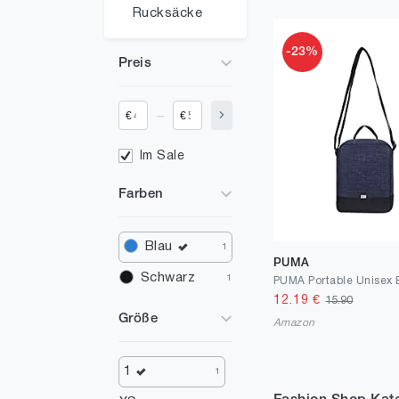
Rucksäcke
-23%
Preis
_
€
€
Im Sale
Farben
Blau
1
PUMA
Schwarz
1
12.19
€
15.90
Größe
Amazon
1
1