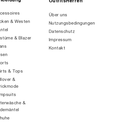
kleidung
OutfitsHerren
cessoires
Über uns
cken & Westen
Nutzungsbedingungen
ntel
Datenschutz
stüme & Blazer
Impressum
ans
Kontakt
sen
orts
irts & Tops
llover &
rickmode
mpsuits
terwäsche &
demäntel
huhe