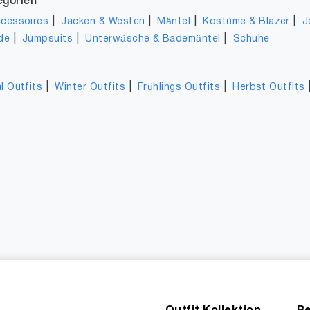
egorien
|
|
|
|
cessoires
Jacken & Westen
Mäntel
Kostüme & Blazer
J
|
|
|
de
Jumpsuits
Unterwäsche & Bademäntel
Schuhe
|
|
|
l Outfits
Winter Outfits
Frühlings Outfits
Herbst Outfits