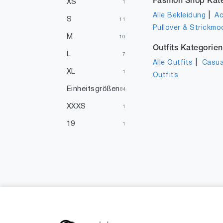
Fashion Shop Kat
XS
1
|
Alle Bekleidung
Ac
S
11
Pullover & Strickmo
M
10
Outfits Kategorien
L
7
|
Alle Outfits
Casua
XL
1
Outfits
Einheitsgrößen
84
XXXS
1
19
1
21
2
31
1
33
2
39
4
40
1