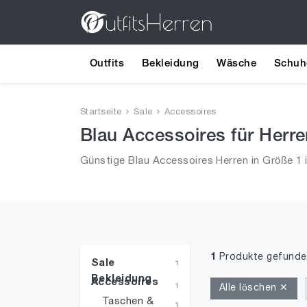
Outfits
Bekleidung
Wäsche
Schuh
Startseite
Sale
Accessoires
Blau Accessoires für Herre
Günstige Blau Accessoires Herren in Größe 1 i
1
Produkte gefunde
Sale
1
Bekleidung
Accessoires
1
Alle löschen ✕
Taschen &
1