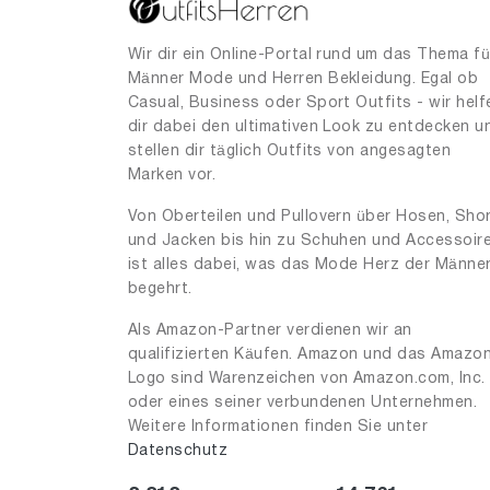
41
1
45
2
Wir dir ein Online-Portal rund um das Thema fü
Männer Mode und Herren Bekleidung. Egal ob
50
1
Casual, Business oder Sport Outfits - wir helf
52
dir dabei den ultimativen Look zu entdecken u
1
stellen dir täglich Outfits von angesagten
56
2
Marken vor.
58
1
Von Oberteilen und Pullovern über Hosen, Sho
und Jacken bis hin zu Schuhen und Accessoir
59
1
ist alles dabei, was das Mode Herz der Männe
60
1
begehrt.
62
1
Als Amazon-Partner verdienen wir an
qualifizierten Käufen. Amazon und das Amazo
85
1
Logo sind Warenzeichen von Amazon.com, Inc.
90
1
oder eines seiner verbundenen Unternehmen.
Weitere Informationen finden Sie unter
95
1
Datenschutz
100
15