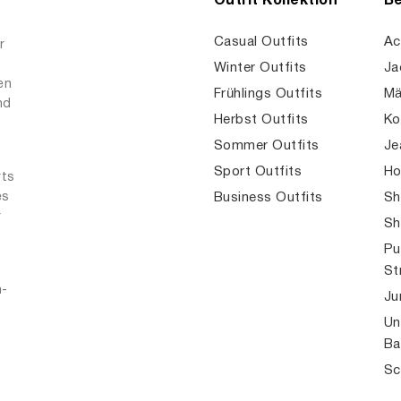
Outfit Kollektion
Be
Casual Outfits
Ac
r
Winter Outfits
Ja
en
Frühlings Outfits
Mä
nd
Herbst Outfits
Ko
Sommer Outfits
Je
Sport Outfits
Ho
rts
es
Business Outfits
Sh
r
Sh
Pu
St
n-
Ju
Un
Ba
Sc