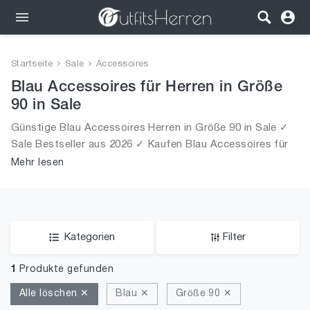
Outfits
Startseite
Sale
Accessoires
Bekleidung
Blau Accessoires für Herren in Größe
90 in Sale
Wäsche
Günstige Blau Accessoires Herren in Größe 90 in Sale ✓
Sale Bestseller aus 2026 ✓ Kaufen Blau Accessoires für
Schuhe
Männer in Größe 90 in Sale!
Mehr lesen
Accessoires
SALE
Kategorien
Filter
1
Produkte gefunden
Alle löschen ✕
Blau ✕
Größe 90 ✕