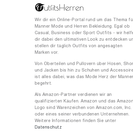
21
5
30
2
Wir dir ein Online-Portal rund um das Thema fü
Männer Mode und Herren Bekleidung. Egal ob
31
1
Casual, Business oder Sport Outfits - wir helf
33
dir dabei den ultimativen Look zu entdecken u
2
stellen dir täglich Outfits von angesagten
38
1
Marken vor.
39
4
Von Oberteilen und Pullovern über Hosen, Sho
und Jacken bis hin zu Schuhen und Accessoir
40
1
ist alles dabei, was das Mode Herz der Männe
41
1
begehrt.
43
1
Als Amazon-Partner verdienen wir an
qualifizierten Käufen. Amazon und das Amazo
45
2
Logo sind Warenzeichen von Amazon.com, Inc.
47
1
oder eines seiner verbundenen Unternehmen.
Weitere Informationen finden Sie unter
50
4
Datenschutz