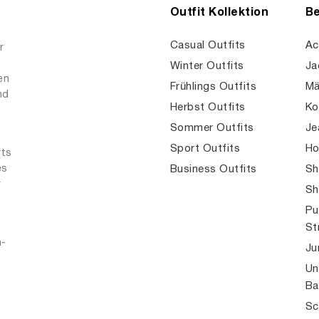
Outfit Kollektion
Be
Casual Outfits
Ac
r
Winter Outfits
Ja
en
Frühlings Outfits
Mä
nd
Herbst Outfits
Ko
Sommer Outfits
Je
Sport Outfits
Ho
rts
es
Business Outfits
Sh
r
Sh
Pu
St
n-
Ju
Un
Ba
Sc