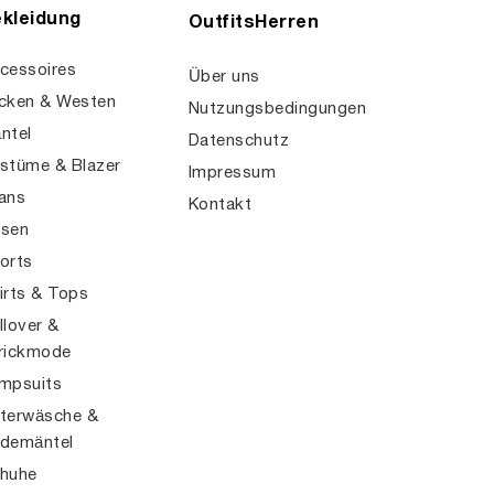
kleidung
OutfitsHerren
cessoires
Über uns
cken & Westen
Nutzungsbedingungen
ntel
Datenschutz
stüme & Blazer
Impressum
ans
Kontakt
sen
orts
irts & Tops
llover &
rickmode
mpsuits
terwäsche &
demäntel
huhe