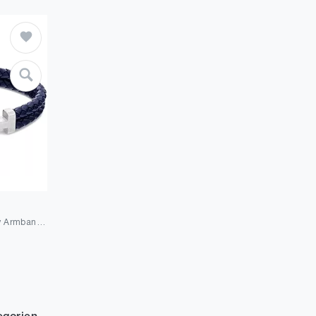
Tommy Hilfiger Jewelry Armband für Herren aus Leder Blau - 2790362