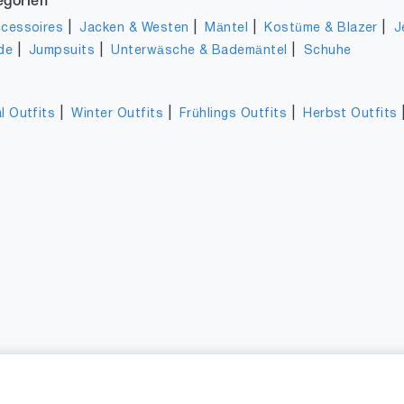
egorien
|
|
|
|
cessoires
Jacken & Westen
Mäntel
Kostüme & Blazer
J
|
|
|
de
Jumpsuits
Unterwäsche & Bademäntel
Schuhe
|
|
|
l Outfits
Winter Outfits
Frühlings Outfits
Herbst Outfits