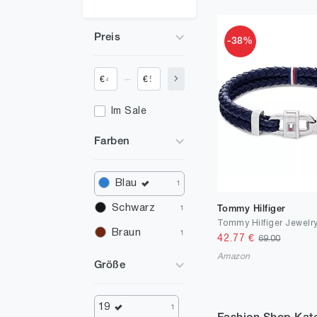
Preis
-38%
_
€
€
Im Sale
Farben
Blau
1
Schwarz
Tommy Hilfiger
1
Braun
1
42.77
€
69.00
Amazon
Größe
19
1