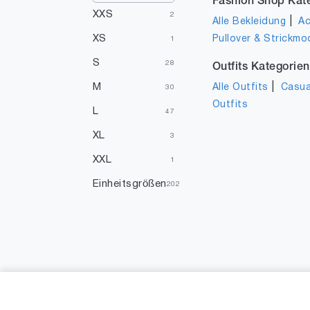
Fashion Shop Kat
XXS
2
|
Alle Bekleidung
Ac
XS
Pullover & Strickmo
1
S
28
Outfits Kategorien
|
M
Alle Outfits
Casua
30
Outfits
L
47
XL
3
XXL
1
Einheitsgrößen
202
XXXS
1
1
2
8
1
9
1
19.5
1