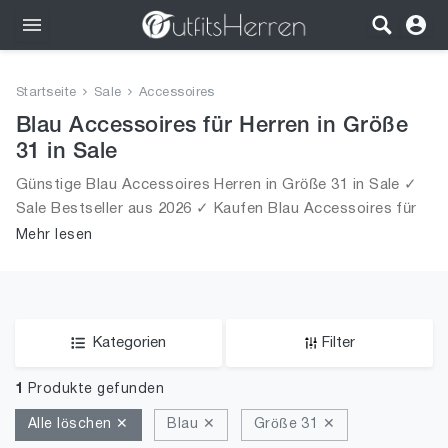
Outfits
Startseite
Sale
Accessoires
Bekleidung
Blau Accessoires für Herren in Größe
31 in Sale
Wäsche
Günstige Blau Accessoires Herren in Größe 31 in Sale ✓
Sale Bestseller aus 2026 ✓ Kaufen Blau Accessoires für
Schuhe
Männer in Größe 31 in Sale!
Mehr lesen
Accessoires
SALE
Kategorien
Filter
1
Produkte gefunden
Alle löschen ✕
Blau ✕
Größe 31 ✕