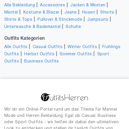
|
|
|
Alle Bekleidung
Accessoires
Jacken & Westen
|
|
|
|
|
Mäntel
Kostüme & Blazer
Jeans
Hosen
Shorts
|
|
|
Shirts & Tops
Pullover & Strickmode
Jumpsuits
|
Unterwäsche & Bademäntel
Schuhe
Outfits Kategorien
|
|
|
Alle Outfits
Casual Outfits
Winter Outfits
Frühlings
|
|
|
Outfits
Herbst Outfits
Sommer Outfits
Sport
|
Outfits
Business Outfits
Wir dir ein Online-Portal rund um das Thema für Männer
Mode und Herren Bekleidung. Egal ob Casual, Business
oder Sport Outfits - wir helfen dir dabei den ultimativen
Look zu entdecken und stellen dir täglich Outfits von