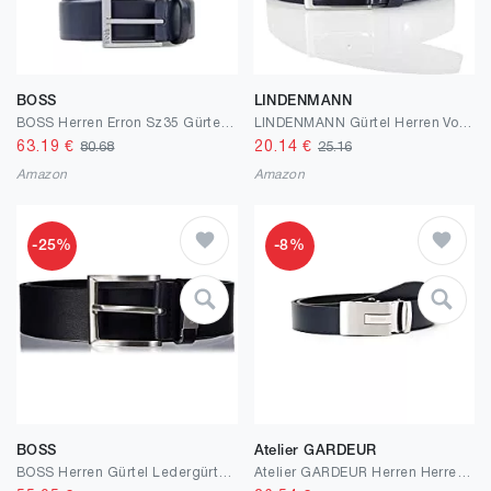
BOSS
LINDENMANN
BOSS Herren Erron Sz35 Gürtel aus italienischem Leder mit silberfarbener Schließe
LINDENMANN Gürtel Herren Vollledergürtel aus Rindleder, 35 mm breit, kürzbar, Gürtel Herren XXL, marine
63.19
€
20.14
€
80.68
25.16
Amazon
Amazon
-25%
-8%
BOSS
Atelier GARDEUR
BOSS Herren Gürtel Ledergürtel Echt Leder Business Gürtel Connio
Atelier GARDEUR Herren Herrengürtel Gürtel