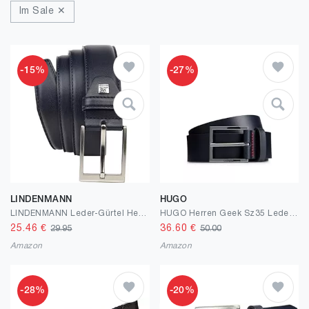
Im Sale ✕
-15%
-27%
LINDENMANN
HUGO
LINDENMANN Leder-Gürtel Herren 35 mm breit, Gürtel Herren Vollledergürtel marine
HUGO Herren Geek Sz35 Ledergürtel mit roten Nähten und Logo-Schließe
25.46
€
36.60
€
29.95
50.00
Amazon
Amazon
-28%
-20%