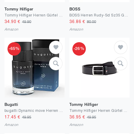
Tommy Hilfiger
BOSS
Tommy Hilfiger Herren Gürtel Denton 3,5 cm Ext Ledergürtel
BOSS Herren Rudy-Sd Sz35 Gürtel aus Veloursleder mit Logo-Gravur auf der eckigen Schließe
34.90
€
36.86
€
49.90
80.00
Amazon
Amazon
-65%
-26%
Bugatti
Tommy Hilfiger
bugatti Dynamic move Herren Dynamic Move 100ml I Eau de Toilette Herren I Herren-Duft in drei Ausführungen I Dynamic Move Blue I Dynamic Move Black I Dynamic Move Amber
Tommy Hilfiger Herren Gürtel New Denton 3.5 Belt aus Leder
17.45
€
36.95
€
49.95
49.95
Amazon
Amazon