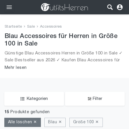
Outfits
Startseite
Sale
Accessoires
Bekleidung
Blau Accessoires für Herren in Größe
100 in Sale
Wäsche
Günstige Blau Accessoires Herren in Größe 100 in Sale ✓
Sale Bestseller aus 2026 ✓ Kaufen Blau Accessoires für
Schuhe
Männer in Größe 100 in Sale!
Mehr lesen
Accessoires
SALE
Kategorien
Filter
15
Produkte gefunden
Alle löschen ✕
Blau ✕
Größe 100 ✕