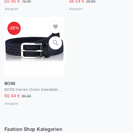
55.95
€
36.54
€
75.00
39.89
Amazon
Amazon
-25%
BOSS
BOSS Herren Clorio Gewebter Stretchgürtel mit Lederbesatz
60.44
€
80.68
Amazon
Fashion Shop Kategorien