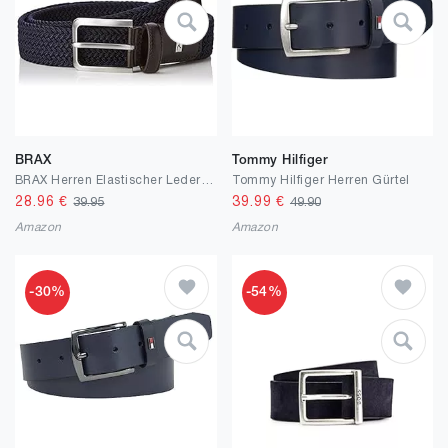
BRAX
Tommy Hilfiger
BRAX Herren Elastischer Lederflechtgürtel Gürtel
Tommy Hilfiger Herren Gürtel
28.96
€
39.99
€
39.95
49.90
Amazon
Amazon
-30%
-54%