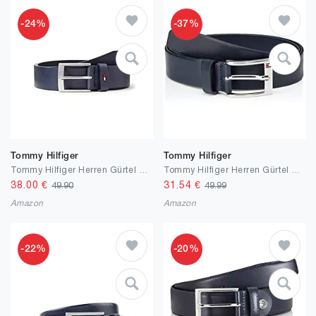
-24%
-37%
Tommy Hilfiger
Tommy Hilfiger
Tommy Hilfiger Herren Gürtel Adan Leather 3.5 aus Leder
Tommy Hilfiger Herren Gürtel New Aly Belt aus Leder
38.00
€
31.54
€
49.90
49.99
Amazon
Amazon
-22%
-20%