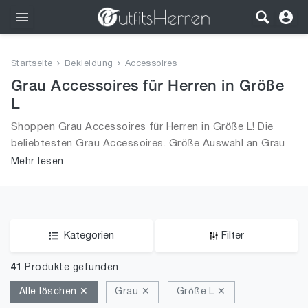
Outfits
Startseite
Bekleidung
Accessoires
Bekleidung
Grau Accessoires für Herren in Größe
L
Wäsche
Shoppen Grau Accessoires für Herren in Größe L! Die
beliebtesten Grau Accessoires. Größe Auswahl an Grau
Schuhe
Accessoires in Größe L und alle Trends aus 2026 für
Mehr lesen
Männer!
Accessoires
SALE
Kategorien
Filter
41
Produkte gefunden
Alle löschen ✕
Grau ✕
Größe L ✕