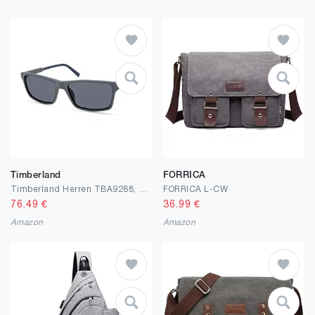
Timberland
FORRICA
Timberland Herren TBA9268, Casual Sonnenbrille in Leichtem Design, Rechteckige Linsenform, Rauchige Polarisierte Gläser, Dunkles Havana
FORRICA L-CW
76.49
€
36.99
€
Amazon
Amazon