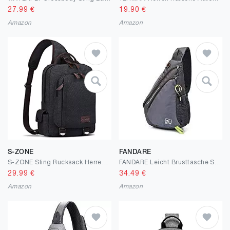
27.99
€
19.90
€
Amazon
Amazon
S-ZONE
FANDARE
S-ZONE Sling Rucksack Herren Brusttasche 13 Inch Crossbody Umhängetasche Schultertasche Sporttasche Bodybag Sling Bag Daypack Backpack Outdoor Wandern Radfahren Reise
FANDARE Leicht Brusttasche Sling Rucksack Schultertasche Chest Bag Crossbody Umhängetasche Sporttasche für Herren Damen Junge Mädchen Reise Crossover Daypack Wandern Bergsteigen Reisen Polyester Grau
29.99
€
34.49
€
Amazon
Amazon