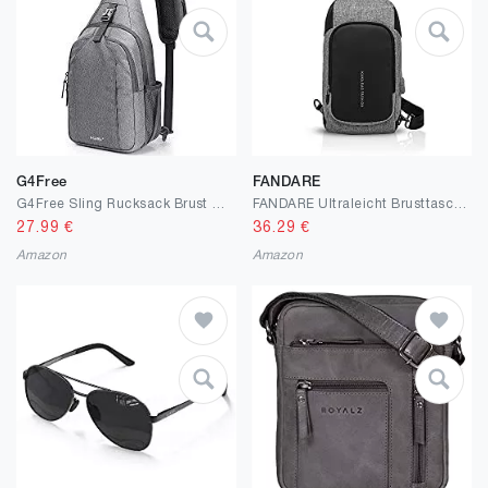
G4Free
FANDARE
G4Free Sling Rucksack Brust Umhängetasche Crossbody Gym Daypack für Outdoor Radfahren Reisen Wandern Unisex
FANDARE Ultraleicht Brusttasche Sling Rucksack Beiläufig Daypacks Herren Damen Schultertasche mit USB Umhängetasche für Outdoor Sport Wandern Radfahren Reisen Wasserdicht Polyester Grau
27.99
€
36.29
€
Amazon
Amazon