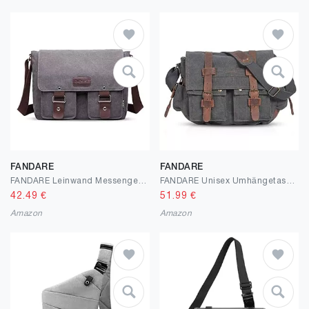
FANDARE
FANDARE
FANDARE Leinwand Messenger Bag Umhängetasche 7.9 inch iPad Tasche Schultertasche Unisex Segeltuch Tasche Arbeiten Tasche für Männer und Frauen, Herren/Damen Reise Umhängetasche
FANDARE Unisex Umhängetasche Schultertasche Segeltuch Laptoprucksäcke für 14 Zoll Laptop Kuriertasche Herren Damen Crossbody Messenger Bag Reise Schule Hochschule Arbeit Outdoor Schulranzen Hellbraun
42.49
€
51.99
€
Amazon
Amazon