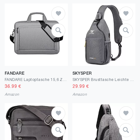
FANDARE
SKYSPER
FANDARE Laptoptasche 15,6 Zoll Notebooktasche Herren Damen Aktentasche Umhängetasche Schultertasche für Uni Arbeit Business Schule Messenger Bags
SKYSPER Brusttasche Leichte Sling Bag Herren Klein Schulter Rucksäcke Wasserfest Crossbody Pack Umhängetasche zum Wandern Outdoor Reise
36.99
€
29.99
€
Amazon
Amazon