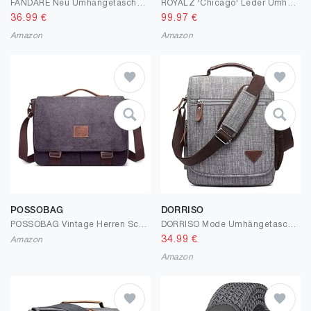
FANDARE Neu Umhängetasche mit Stativhalterung Herren Aktentasche Herrentasche zum Umhängen Damen Nylon Schultertasche Crossbody Bag Arbeitstasche Messenger Bags Geschenk für Männer
ROYALZ 'Chicago' Leder Umhängetasche Herren Laptoptasche 15,6 Zoll Messenger Bag Ledertasche groß Aktentasche Vintage Businesstasche für Männer Echtleder
36.99
€
99.97
€
Amazon
Amazon
POSSOBAG
DORRISO
POSSOBAG Vintage Herren Schultertasche Canvas Umhängetasche 15 Zoll Laptoptasche mit Griff Grosse Kapazität Messenger Bag für Reise Schula Casual Camping Männer Leinwand Kuriertasche
DORRISO Mode Umhängetasche Herren Schultertasche Elegante Schultertaschen für 12.9 Zoll Laptop Kuriertasche Männer Casual Reise Schule Schultertasche Herren Kuriertasche
34.99
€
Amazon
Amazon