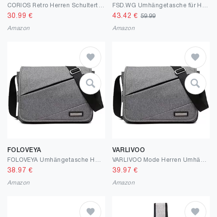
CORIOS Retro Herren Schultertasche Canvas Henkeltaschen Umhängetaschen Casual Bürotaschen Groß Kuriertasche Handtasche für Reise Schule Hochschule Arbeit Outdoor
FSD.WG Umhängetasche für Herren aus Segeltuch, Reise-Schultertasche für 34,3 cm (13,5 Zoll) Laptoptaschen, Large
30.99
€
43.42
€
59.99
Amazon
Amazon
FOLOVEYA
VARLIVOO
FOLOVEYA Umhängetasche Herren 13 Zoll Laptop Tasche Männer Schultertasche Kuriertasche Multi-Tasche Aktentasche für Arbeit Schule Reise Uni Wasserdicht Polyester Messenger Bag
VARLIVOO Mode Herren Umhängetasche Schultertaschen 13" Zoll Laptoptaschen Messenger Bags Männer Kuriertasche Taschen Camping Schule Polyester
38.97
€
39.97
€
Amazon
Amazon