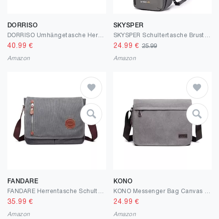
DORRISO
SKYSPER
DORRISO Umhängetasche Herren Schultertasche Mode Schultertaschen für 13.3 Zoll Laptop Kuriertasche Gemütlich Männer Casual Reise Schule Schultertasche Kuriertasche
SKYSPER Schultertasche Brusttasche Leichte Sling Bag Klein Wasserfest Crossbody Umhängetasche zum Wandern Outdoor Sports Reise
40.99
€
24.99
€
25.99
Amazon
Amazon
FANDARE
KONO
FANDARE Herrentasche Schultertasche Segeltuch Umhängetaschen Herren Handgelenktasche Aktentasche Groß Arbeitstasche Messenger Bag Damen Arzttasche Tragetasche Reisen Lehrertasche Crossbody Bag
KONO Messenger Bag Canvas Laptop Umhängetasche für 13 Zoll Wasserdichte Schultasche, Geschenke für Männer Frauen
35.99
€
24.99
€
Amazon
Amazon