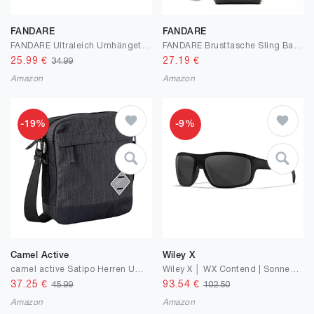
FANDARE
FANDARE
FANDARE Ultraleich Umhängetasche Herren Schultertasche Männer Hängetasche Arbeitstasche Nylon Messenger bag für Alltag Freizeit Arbeit Büro Reisen Schule Wasserdicht Herren-schultertaschen
FANDARE Brusttasche Sling Bag Geschäft Schultertasche mit USB-Ladeanschluss Passwortschutz Crossbody Bag Umhängetasche Wasserdicht für Reisen Wandern mehrere Taschen Sling Daypacks
25.99
€
27.19
€
34.99
Amazon
Amazon
-19%
-9%
Camel Active
Wiley X
camel active Satipo Herren Umhängetasche Crossbody Bag Klein Grau
Wiley X │ WX Contend | Sonnenbrille Herren | Sportbrille | Sonnenbrille Herren Polarisiert | 100% UVA/UVB-Schutz | Ideal bei Outdoor-Aktivitäten | Fahrradbrille Wandern Sport
37.25
€
93.54
€
45.99
102.50
Amazon
Amazon