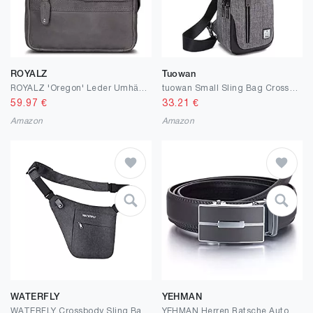
ROYALZ
Tuowan
ROYALZ 'Oregon' Leder Umhängetasche Herren Klein Männer Ledertasche Vintage Herrenhandtasche Moderne Schultertasche Messenger Bag
tuowan Small Sling Bag Crossbody Backpack Over the Shoulder Bag for Men Women Travel, Lightweight Sling Purse Chest Pack
59.97
€
33.21
€
Amazon
Amazon
WATERFLY
YEHMAN
WATERFLY Crossbody Sling Bag Herren und Damen, Schultertasche mit Großer Kapazität Leichte Leicht und Einfach zu Tragen Brusttasche Multi Pocket Rucksack
YEHMAN Herren Ratsche Automatik Leder Gürtel ohne Löcher mit Automatikschließe 3 cm Breite verstellbare grösse für Männer.