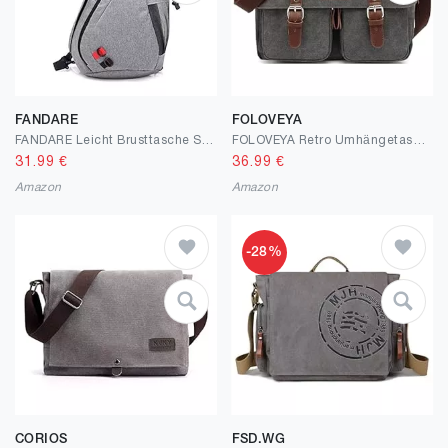
FANDARE
FOLOVEYA
FANDARE Leicht Brusttasche Sling Rucksack Schultertasche mit USB Chest Bag Crossbody Umhängetasche Sporttasche für Herren Damen Junge Mädchen Reise Crossover Daypack Wandern Bergsteigen Polyester
FOLOVEYA Retro Umhängetasche Herren Schultertasche Skalierbar 14 Zoll Laptop Tasche Segeltuch Kuriertasche Canvas Messenger Bag Aktentasche für Arbeit Schule Reise Uni
31.99
€
36.99
€
Amazon
Amazon
-28%
CORIOS
FSD.WG