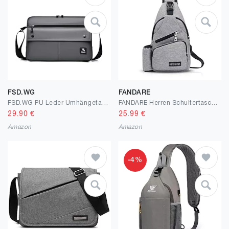
FSD.WG
FANDARE
FSD.WG PU Leder Umhängetasche Herren,Schultertasche,Messenger Bag(mit Reißverschluss & Gurt)
FANDARE Herren Schultertasche Damen Brusttasche Sling Bag Rucksack mit USB Umhängetasche Crossbody Bag Sporttasche für Wandern,Abenteuer,Sport, Reisen,Joggen Wasserdicht Polyester
29.90
€
25.99
€
Amazon
Amazon
-4%