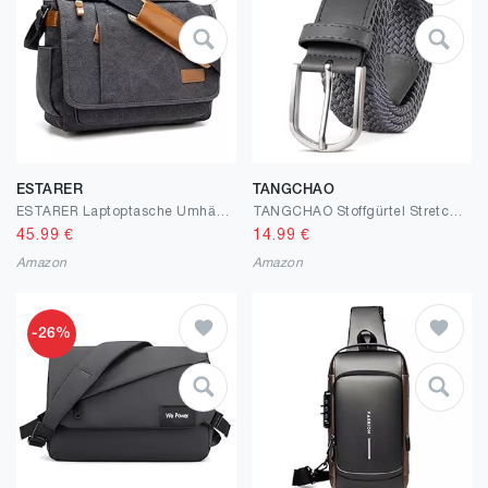
ESTARER
TANGCHAO
ESTARER Laptoptasche Umhängetasche Herren Canvas für Arbeit Uni Grau
TANGCHAO Stoffgürtel Stretchgürtel Elastik Flechtgürtel Geflochtener und Elastischer Dehnbarer Gürtel für Damen und Herren Breite 3.3cm Länge 90 cm bis 135 cm
45.99
€
14.99
€
Amazon
Amazon
-26%