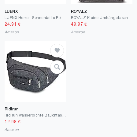
LUENX
ROYALZ
LUENX Herren Sonnenbrille Polarisiertes mit Gehäuse - UV 400 Schutz Metall Rahmen 60mm
ROYALZ Kleine Umhängetasche Herren Leder Vintage Look Echtleder Männer Ledertasche Mini Schultertasche Herrenhandtasche Messanger Bag
24.91
€
49.97
€
Amazon
Amazon
Ridirun
Ridirun wasserdichte Bauchtasche Gürteltasche Hüfttasche für Damen und Herren, Reißverschluss Taschen Wandern Outdoor Sport Hüfttasche Urlaub Geld Pouch Pack
12.98
€
Amazon