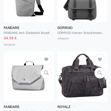
FANDARE
DORRISO
FANDARE Anti-Diebstahl Brusttasche Herren Sling Crossbody Pack Umhängetaschen Schultertasche Bauchtasche Crossover Rucksack Daypacks für Männer Outdoor Reisen Camping Wanderrucksäcke
DORRISO Herren Schultertasche Leichter Praktisch Umhängetasche Anti Diebstahl Sicher Herren Sling Tasche für Radfahren Reisen Lässig Sport Wasserdichtes Polyester
34.99
€
Amazon
Amazon
FANDARE
ROYALZ