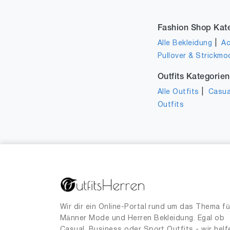
120
1
125
1
Fashion Shop Kat
150
1
|
Alle Bekleidung
Ac
180
Pullover & Strickmo
2
Outfits Kategorien
|
Alle Outfits
Casua
Outfits
Wir dir ein Online-Portal rund um das Thema fü
Männer Mode und Herren Bekleidung. Egal ob
Casual, Business oder Sport Outfits - wir helf