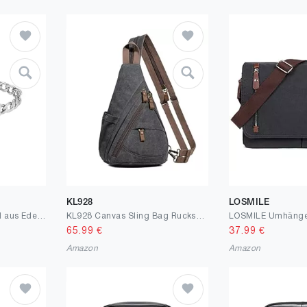
KL928
LOSMILE
FOSSIL Herrenarmband aus Edelstahl oder Leder mit Faltverschluss
KL928 Canvas Sling Bag Rucksack Damen und Herren – Schulterrucksack Umhängetasche Crossbag Verstellbarem Schultergurt Perfekt für Outdoorsport, Wandern, Radfahren, Bergsteigen, Reisen
65.99
€
37.99
€
Amazon
Amazon