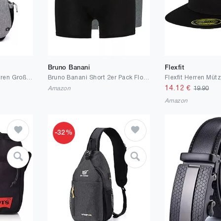
Bruno Banani
Flexfit
TUDEQU Sling Bag Herren Groß,8 Pockets Schulterrucksack Herren,19L Sling Rucksack Herren,Umhängetasche Herren,Schultertasche
Bruno Banani Short 2er Pack Flowing Farbwahl 2201-1388
Flexfit Herren Müt
14.12
€
Amazon
19.90
Amazon
-32%