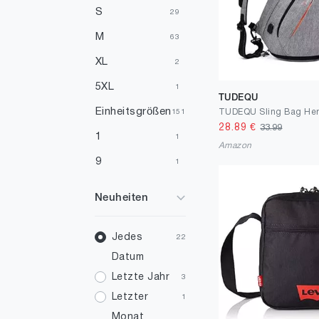
S
29
M
63
XL
2
5XL
1
TUDEQU
Einheitsgrößen
151
28.89
€
33.99
1
1
Amazon
9
1
17
1
Neuheiten
19
1
20
Jedes
4
22
Datum
20.5
1
Letzte Jahr
3
21
2
Letzter
1
23
1
Monat