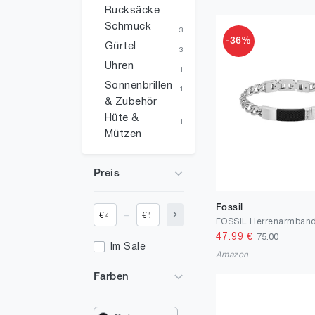
Rucksäcke
Schmuck
3
-36%
Gürtel
3
Uhren
1
Sonnenbrillen
1
& Zubehör
Hüte &
1
Mützen
Preis
Fossil
_
€
€
47.99
€
75.00
Im Sale
Amazon
Farben