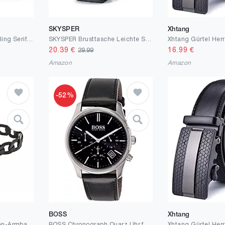
SKYSPER
Xhtang
Levi's Herren Banana Sling Seriff Crossbody
SKYSPER Brusttasche Leichte Sling Bag Herren Klein Schulter Rucksäcke Wasserfest Crossbody Pack Umhängetasche zum Wandern Outdoor Reise
20.39
€
16.99
€
29.99
Amazon
Amazon
-52%
BOSS
Xhtang
Armani Exchange Herren-Armband Edelstahl 32019943
BOSS Chronograph Quarz Uhr für Herren mit Schwarzes Lederarmband - 1513430