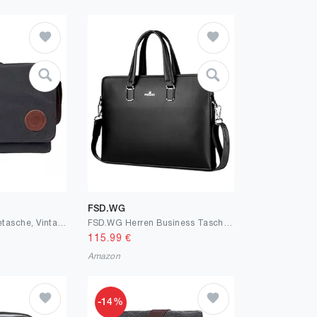
FSD.WG
LOSMILE Umhängetasche, Vintage Canvas Schultertasche Herren.
FSD.WG Herren Business Tasche,Wasserdichte Leder Aktentasche,Schulter Laptop Business Tasche für Business,Schule,Reisen,Abnehmbar…
115.99
€
Amazon
-14%