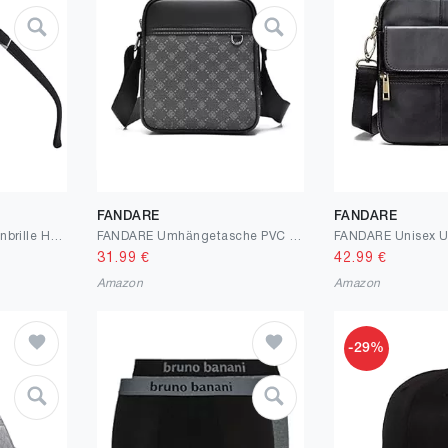
FANDARE
FANDARE
suoso Polarisiert Sonnenbrille Herren Damen Unisex Schwarz Retro Ultraleicht Rahmen UV400 Shutz Sonnenbrillen Polarisierte Klassische Brille für Fahren Geschäftsreise Reise
FANDARE Umhängetasche PVC Leder Herren Herrentasche Retro Horizontal Damen Schultertasche Handgelenktasche Arzttasche Schultertasche Crossbody Bag Arbeitstasche Messenger Bags Geschenk für Männer
31.99
€
42.99
€
Amazon
Amazon
-29%