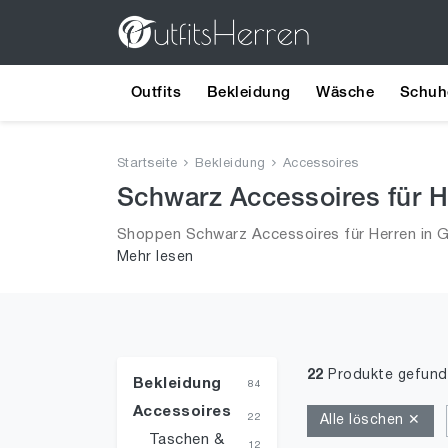
Outfits
Bekleidung
Wäsche
Schuh
Startseite
Bekleidung
Accessoires
Schwarz Accessoires für H
Shoppen Schwarz Accessoires für Herren in G
Mehr lesen
Trends aus 2026 für Männer!
22
Produkte gefun
Bekleidung
84
Accessoires
22
Alle löschen ✕
Taschen &
12