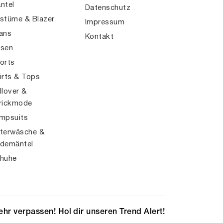
ntel
Datenschutz
stüme & Blazer
Impressum
ans
Kontakt
sen
orts
irts & Tops
llover &
rickmode
mpsuits
terwäsche &
demäntel
huhe
hr verpassen! Hol dir unseren Trend Alert!