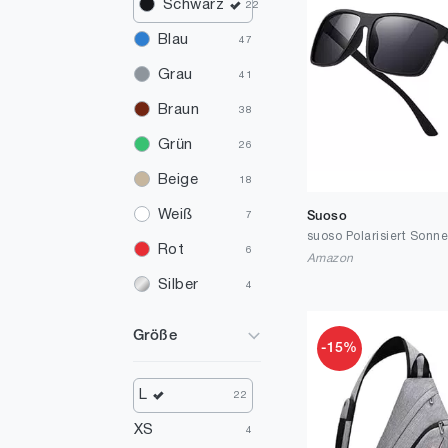
Schwarz
22
Blau
47
Grau
41
Braun
38
Grün
26
Beige
18
Weiß
Suoso
7
Rot
6
Amazon
Silber
4
Orange
2
Größe
-15%
Gelb
1
Rosa
1
L
22
Mehrfarbig
1
XS
4