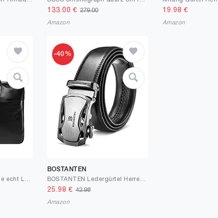
133.00
€
19.98
€
279.00
Amazon
Amazon
-40%
BOSTANTEN
SID & VAIN Laptoptasche echt Leder Boston groß Businesstasche 17 Zoll Laptop Umhängetasche Aktentasche Laptopfach Herren Damen schwarz
BOSTANTEN Ledergürtel Herren Leder Gürtel mit Automatik SchnalleJeans Belt Schwarz
25.98
€
42.98
Amazon