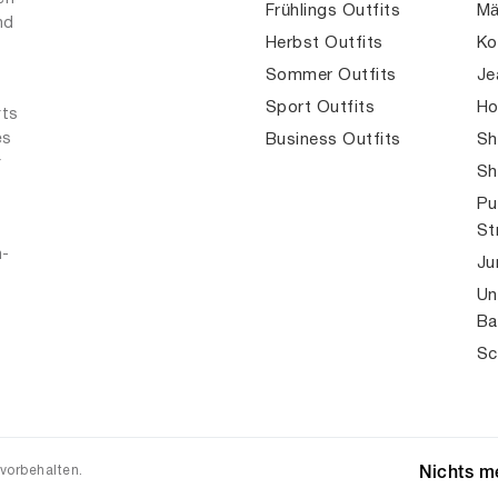
Frühlings Outfits
Mä
nd
Herbst Outfits
Ko
Sommer Outfits
Je
Sport Outfits
Ho
rts
es
Business Outfits
Sh
r
Sh
Pu
St
n-
Ju
Un
Ba
Sc
 vorbehalten.
Nichts me