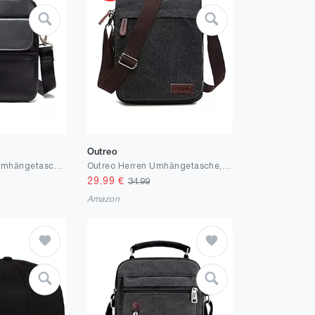
Outreo
FANDARE Unisex Umhängetasche Kleine Schultertaschen Leder Kuriertasche Messenger Crossbody Bag für Herren Damen Reise Business Hochschule Umhängetaschen
Outreo Herren Umhängetasche, Retro, Umhängetasche, Vintage, Aktentasche, aus Segeltuch, Einkaufstasche, für Schule, Laptop, Freizeit, Börse, Handtasche
29.99
€
34.99
Amazon