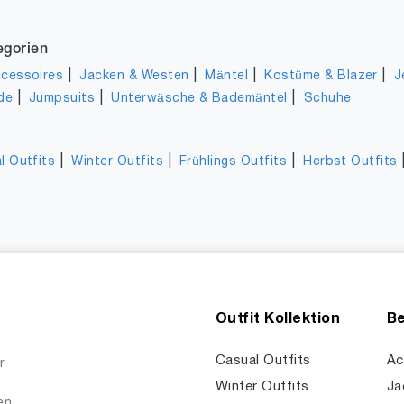
egorien
|
|
|
|
cessoires
Jacken & Westen
Mäntel
Kostüme & Blazer
J
|
|
|
de
Jumpsuits
Unterwäsche & Bademäntel
Schuhe
|
|
|
l Outfits
Winter Outfits
Frühlings Outfits
Herbst Outfits
Outfit Kollektion
Be
Casual Outfits
Ac
r
Winter Outfits
Ja
en