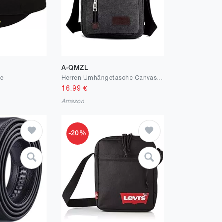
A-QMZL
ze
Herren Umhängetasche Canvas Messenger Bags Reise Umhängetasche Große Kapazität Casual Handtasche mit mehreren Taschen für die Arbeit Einkaufen Wandern Täglicher Gebrauch
16.99
€
Amazon
-20%