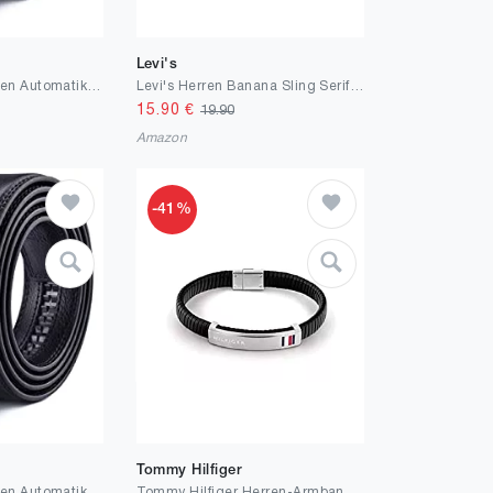
Levi's
Xhtang Gürtel Herren Automatik Gürtel mit Automatikschließe-3,5cm Breite
Levi's Herren Banana Sling Seriff Crossbody
15.90
€
19.90
Amazon
-41%
Tommy Hilfiger
Xhtang Gürtel Herren Automatik Gürtel mit Automatikschließe-3,5cm Breite
Tommy Hilfiger Herren-Armband Edelstahl, Leder 32018419