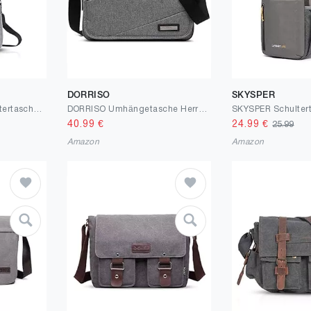
DORRISO
SKYSPER
FANDARE Herren Schultertasche Damen Brusttasche Sling Bag Rucksack mit USB Umhängetasche Crossbody Bag Sporttasche für Wandern,Abenteuer,Sport, Reisen,Joggen Wasserdicht Polyester
DORRISO Umhängetasche Herren Schultertasche Mode Schultertaschen für 13.3 Zoll Laptop Kuriertasche Gemütlich Männer Casual Reise Schule Schultertasche Kuriertasche
40.99
€
24.99
€
25.99
Amazon
Amazon