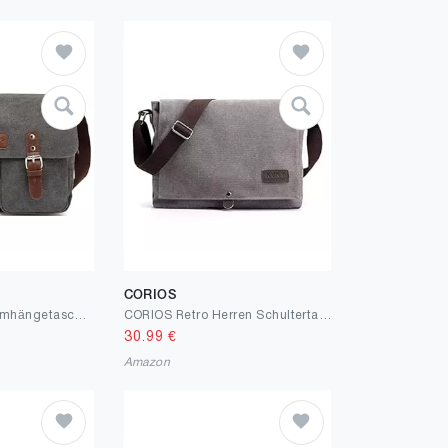
CORIOS
FOLOVEYA Retro Umhängetasche Herren Schultertasche Skalierbar 14 Zoll Laptop Tasche Segeltuch Kuriertasche Canvas Messenger Bag Aktentasche für Arbeit Schule Reise Uni
CORIOS Retro Herren Schultertasche Canvas Henkeltaschen Umhängetaschen Casual Bürotaschen Groß Kuriertasche Handtasche für Reise Schule Hochschule Arbeit Outdoor
30.99
€
Amazon