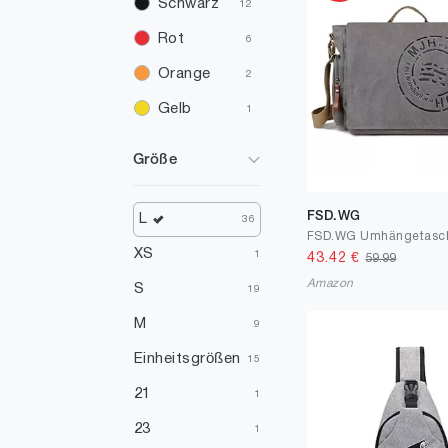
Schwarz
12
Rot
6
Orange
2
Gelb
1
Rosa
1
Größe
Mehrfarbig
1
Weiß
1
FSD.WG
L
36
XS
1
43.42
€
59.99
Amazon
S
19
M
9
Einheitsgrößen
15
21
1
23
1