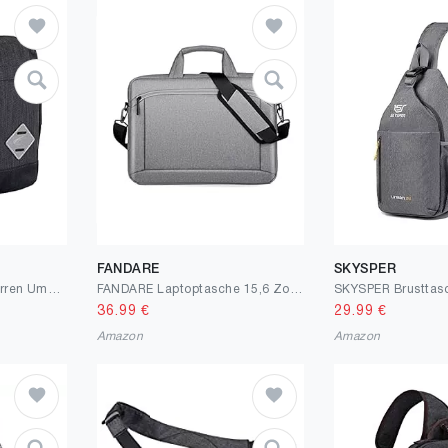
FANDARE
SKYSPER
camel active Satipo Herren Umhängetasche Crossbody Bag Klein Grau
FANDARE Laptoptasche 15,6 Zoll Notebooktasche Herren Damen Aktentasche Umhängetasche Schultertasche für Uni Arbeit Business Schule Messenger Bags
36.99
€
29.99
€
Amazon
Amazon