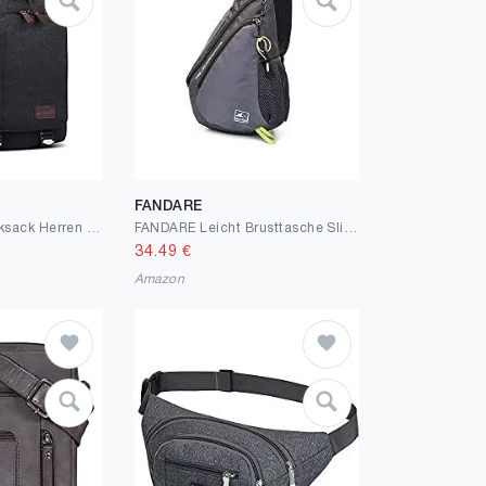
FANDARE
S-ZONE Sling Rucksack Herren Brusttasche 13 Inch Crossbody Umhängetasche Schultertasche Sporttasche Bodybag Sling Bag Daypack Backpack Outdoor Wandern Radfahren Reise
FANDARE Leicht Brusttasche Sling Rucksack Schultertasche Chest Bag Crossbody Umhängetasche Sporttasche für Herren Damen Junge Mädchen Reise Crossover Daypack Wandern Bergsteigen Reisen Polyester Grau
34.49
€
Amazon