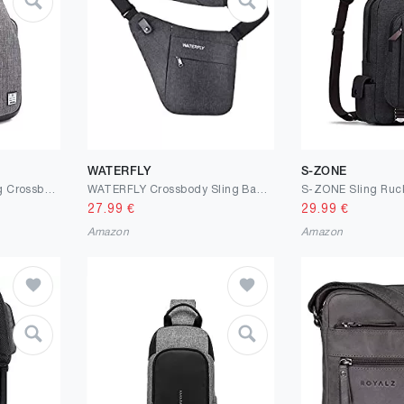
WATERFLY
S-ZONE
tuowan Small Sling Bag Crossbody Backpack Over the Shoulder Bag for Men Women Travel, Lightweight Sling Purse Chest Pack
WATERFLY Crossbody Sling Bag Herren und Damen, Schultertasche mit Großer Kapazität Leichte Leicht und Einfach zu Tragen Brusttasche Multi Pocket Rucksack
27.99
€
29.99
€
Amazon
Amazon