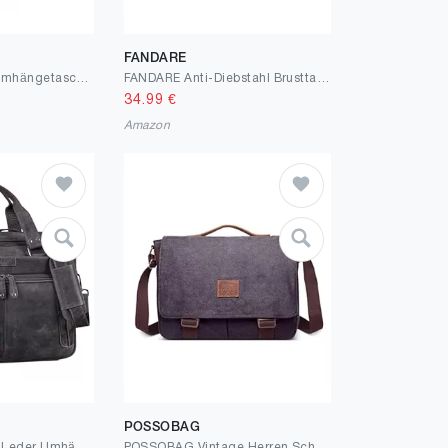
FANDARE
FANDARE Unisex Umhängetasche Schultertasche Segeltuch Laptoprucksäcke für 14 Zoll Laptop Kuriertasche Herren Damen Crossbody Messenger Bag Reise Schule Hochschule Arbeit Outdoor Schulranzen Hellbraun
FANDARE Anti-Diebstahl Brusttasche Herren Sling Crossbody Pack Umhängetaschen Schultertasche Bauchtasche Crossover Rucksack Daypacks für Männer Outdoor Reisen Camping Wanderrucksäcke
34.99
€
Amazon
POSSOBAG
ROYALZ 'Chicago' Leder Umhängetasche Herren Laptoptasche 15,6 Zoll Messenger Bag Ledertasche groß Aktentasche Vintage Businesstasche für Männer Echtleder
POSSOBAG Vintage Herren Schultertasche Canvas Umhängetasche 15 Zoll Laptoptasche mit Griff Grosse Kapazität Messenger Bag für Reise Schula Casual Camping Männer Leinwand Kuriertasche