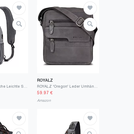
ROYALZ
SKYSPER Brusttasche Leichte Sling Bag Herren Klein Schulter Rucksäcke Wasserfest Crossbody Pack Umhängetasche zum Wandern Outdoor Reise
ROYALZ 'Oregon' Leder Umhängetasche Herren Klein Männer Ledertasche Vintage Herrenhandtasche Moderne Schultertasche Messenger Bag
59.97
€
Amazon