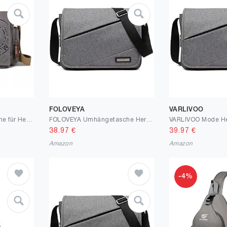
FOLOVEYA
VARLIVOO
FSD.WG Umhängetasche für Herren aus Segeltuch, Reise-Schultertasche für 34,3 cm (13,5 Zoll) Laptoptaschen, Large
FOLOVEYA Umhängetasche Herren 13 Zoll Laptop Tasche Männer Schultertasche Kuriertasche Multi-Tasche Aktentasche für Arbeit Schule Reise Uni Wasserdicht Polyester Messenger Bag
38.97
€
39.97
€
Amazon
Amazon
-4%