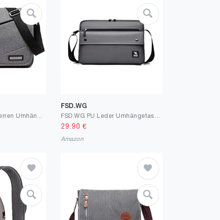
FSD.WG
VARLIVOO Mode Herren Umhängetasche Schultertaschen 13" Zoll Laptoptaschen Messenger Bags Männer Kuriertasche Taschen Camping Schule Polyester
FSD.WG PU Leder Umhängetasche Herren,Schultertasche,Messenger Bag(mit Reißverschluss & Gurt)
29.90
€
Amazon