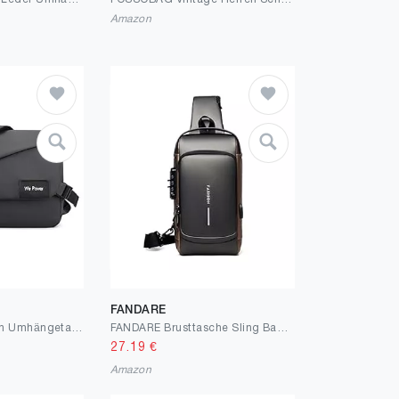
Amazon
FANDARE
FANDARE Ultraleich Umhängetasche Herren Schultertasche Männer Hängetasche Arbeitstasche Nylon Messenger bag für Alltag Freizeit Arbeit Büro Reisen Schule Wasserdicht Herren-schultertaschen
FANDARE Brusttasche Sling Bag Geschäft Schultertasche mit USB-Ladeanschluss Passwortschutz Crossbody Bag Umhängetasche Wasserdicht für Reisen Wandern mehrere Taschen Sling Daypacks
27.19
€
Amazon