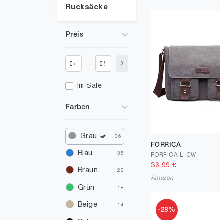
Rucksäcke
Preis
_
€
€
Im Sale
Farben
Grau
36
FORRICA
Blau
35
FORRICA L-CW
36.99
€
Braun
28
Amazon
Grün
18
Beige
14
-28%