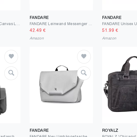
FANDARE
FANDARE
KONO Messenger Bag Canvas Laptop Umhängetasche für 13 Zoll Wasserdichte Schultasche, Geschenke für Männer Frauen
FANDARE Leinwand Messenger Bag Umhängetasche 7.9 inch iPad Tasche Schultertasche Unisex Segeltuch Tasche Arbeiten Tasche für Männer und Frauen, Herren/Damen Reise Umhängetasche
42.49
€
51.99
€
Amazon
Amazon
FANDARE
ROYALZ
DORRISO Herren Schultertasche Leichter Praktisch Umhängetasche Anti Diebstahl Sicher Herren Sling Tasche für Radfahren Reisen Lässig Sport Wasserdichtes Polyester
FANDARE Neu Umhängetasche mit Stativhalterung Herren Aktentasche Herrentasche zum Umhängen Damen Nylon Schultertasche Crossbody Bag Arbeitstasche Messenger Bags Geschenk für Männer