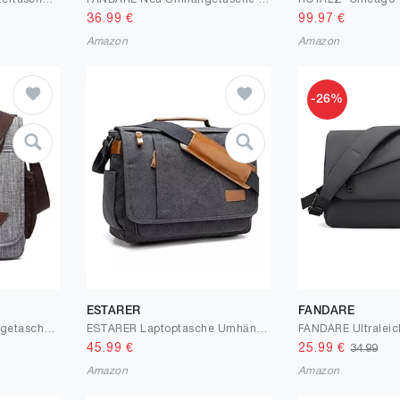
36.99
€
99.97
€
Amazon
Amazon
-26%
ESTARER
FANDARE
DORRISO Mode Umhängetasche Herren Schultertasche Elegante Schultertaschen für 12.9 Zoll Laptop Kuriertasche Männer Casual Reise Schule Schultertasche Herren Kuriertasche
ESTARER Laptoptasche Umhängetasche Herren Canvas für Arbeit Uni Grau
45.99
€
25.99
€
34.99
Amazon
Amazon