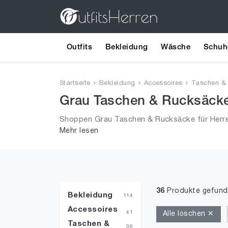
Outfits
Bekleidung
Wäsche
Schuh
Startseite
Bekleidung
Accessoires
Taschen &
Grau Taschen & Rucksäcke 
Shoppen Grau Taschen & Rucksäcke für Herre
Mehr lesen
Größe L und alle Trends aus 2026 für Männer!
36
Produkte gefun
Bekleidung
114
Accessoires
41
Alle löschen ✕
Taschen &
36