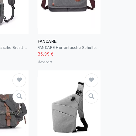
FANDARE
SKYSPER Schultertasche Brusttasche Leichte Sling Bag Klein Wasserfest Crossbody Umhängetasche zum Wandern Outdoor Sports Reise
FANDARE Herrentasche Schultertasche Segeltuch Umhängetaschen Herren Handgelenktasche Aktentasche Groß Arbeitstasche Messenger Bag Damen Arzttasche Tragetasche Reisen Lehrertasche Crossbody Bag
35.99
€
Amazon