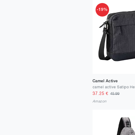
-19%
Camel Active
37.25
€
45.99
Amazon