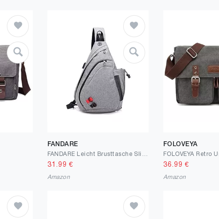
FANDARE
FOLOVEYA
FANDARE Leicht Brusttasche Sling Rucksack Schultertasche mit USB Chest Bag Crossbody Umhängetasche Sporttasche für Herren Damen Junge Mädchen Reise Crossover Daypack Wandern Bergsteigen Polyester
31.99
€
36.99
€
Amazon
Amazon