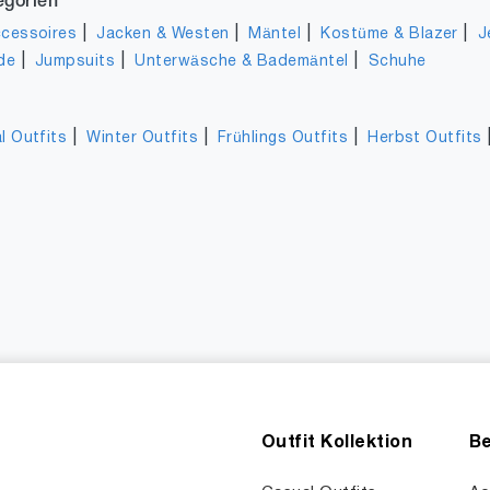
egorien
|
|
|
|
cessoires
Jacken & Westen
Mäntel
Kostüme & Blazer
J
|
|
|
de
Jumpsuits
Unterwäsche & Bademäntel
Schuhe
|
|
|
l Outfits
Winter Outfits
Frühlings Outfits
Herbst Outfits
Outfit Kollektion
Be