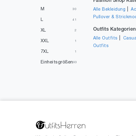
Fashion Shop Kat
M
|
Alle Bekleidung
Ac
30
Pullover & Strickmo
L
41
Outfits Kategorien
XL
2
|
Alle Outfits
Casua
XXL
1
Outfits
7XL
1
Einheitsgrößen
93
XXXS
1
21
1
22
1
23
1
26
1
27
1