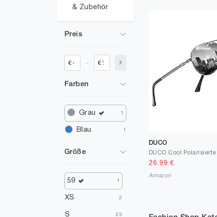
& Zubehör
Preis
_
€
€
Farben
Grau
1
Blau
1
DUCO
Größe
26.99
€
Amazon
59
1
XS
2
S
23