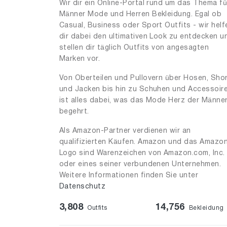
33
1
Wir dir ein Online-Portal rund um das Thema fü
Männer Mode und Herren Bekleidung. Egal ob
35
1
Casual, Business oder Sport Outfits - wir helf
39
dir dabei den ultimativen Look zu entdecken u
1
stellen dir täglich Outfits von angesagten
40
5
Marken vor.
41
1
Von Oberteilen und Pullovern über Hosen, Sho
und Jacken bis hin zu Schuhen und Accessoir
42
1
ist alles dabei, was das Mode Herz der Männe
63
1
begehrt.
85
1
Als Amazon-Partner verdienen wir an
qualifizierten Käufen. Amazon und das Amazo
90
1
Logo sind Warenzeichen von Amazon.com, Inc.
100
11
oder eines seiner verbundenen Unternehmen.
Weitere Informationen finden Sie unter
105
3
Datenschutz
110
2
3,808
14,756
Outfits
Bekleidung
120
1