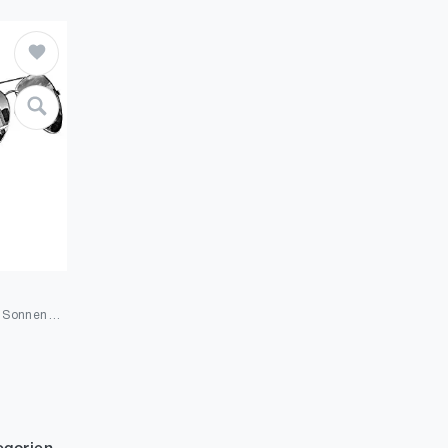
DUCO Cool Polarisierte Sonnenbrille Herren Klassische Unisex Fliegerbrille UV400 Filter Kategorie 3 3025K