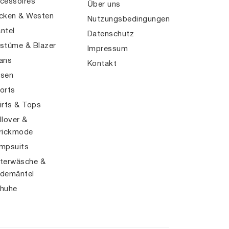
cessoires
Über uns
cken & Westen
Nutzungsbedingungen
ntel
Datenschutz
stüme & Blazer
Impressum
ans
Kontakt
sen
orts
irts & Tops
llover &
rickmode
mpsuits
terwäsche &
demäntel
huhe