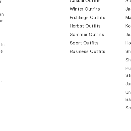
Casual Outfits
Ac
r
Winter Outfits
Ja
en
Frühlings Outfits
Mä
nd
Herbst Outfits
Ko
Sommer Outfits
Je
Sport Outfits
Ho
rts
es
Business Outfits
Sh
r
Sh
Pu
St
n-
Ju
Un
Ba
Sc