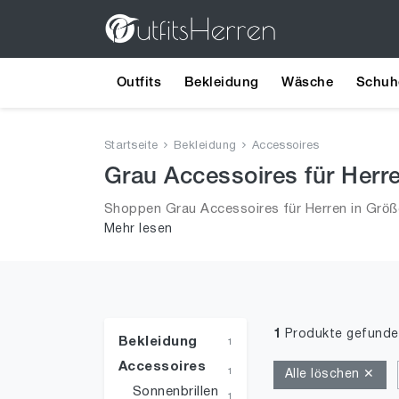
Outfits
Bekleidung
Wäsche
Schuh
Startseite
Bekleidung
Accessoires
Grau Accessoires für Herr
Shoppen Grau Accessoires für Herren in Größe
Mehr lesen
aus 2026 für Männer!
1
Produkte gefunde
Bekleidung
1
Accessoires
1
Alle löschen ✕
Sonnenbrillen
1