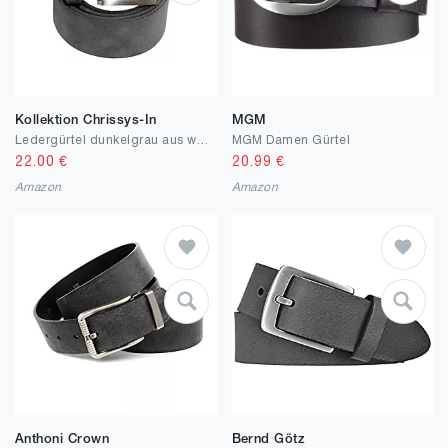
Kollektion Chrissys-In
MGM
Ledergürtel dunkelgrau aus weichem Rindleder 4 cm breit aus eigener Fertigung
MGM Damen Gürtel
22.00
€
20.99
€
Amazon
Amazon
Anthoni Crown
Bernd Götz