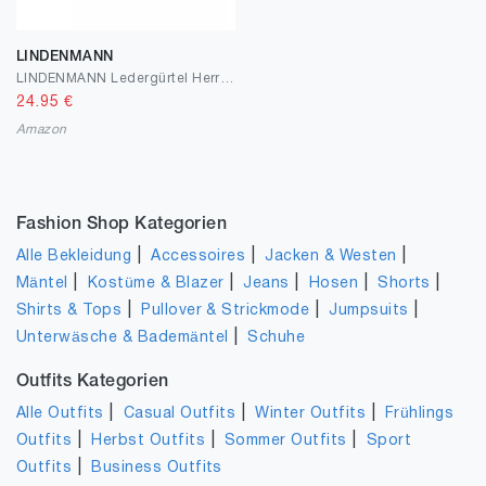
LINDENMANN
LINDENMANN Ledergürtel Herren/Gürtel Herren, Rindledergürtel XL bombiert, grau
24.95
€
Amazon
Fashion Shop Kategorien
|
|
|
Alle Bekleidung
Accessoires
Jacken & Westen
|
|
|
|
|
Mäntel
Kostüme & Blazer
Jeans
Hosen
Shorts
|
|
|
Shirts & Tops
Pullover & Strickmode
Jumpsuits
|
Unterwäsche & Bademäntel
Schuhe
Outfits Kategorien
|
|
|
Alle Outfits
Casual Outfits
Winter Outfits
Frühlings
|
|
|
Outfits
Herbst Outfits
Sommer Outfits
Sport
|
Outfits
Business Outfits