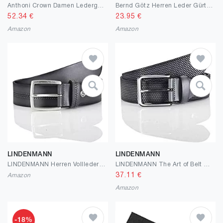
Anthoni Crown Damen Ledergürtel Gürtel
Bernd Götz Herren Leder Gürtel 35 mm Ledergürtel Jeansgürtel Herrengürtel kürzbar
52.34
€
23.95
€
Amazon
Amazon
LINDENMANN
LINDENMANN
LINDENMANN Herren Vollledergürtel aus Vollrindleder, 40 mm breit und 3,5 mm - 4 mm stark, kürzbar, Gürtel, Ledergürtel, Jeans-Gürtel, grau
LINDENMANN The Art of Belt Gürtel Herren Vollledergürtel aus Vollrindleder, 40 mm breit und 3,5 mm - 4 mm stark, kürzbar, Gürtel, Ledergürtel, Jeans-Gürtel, mit Ornamentprägung, grau
37.11
€
Amazon
Amazon
-18%