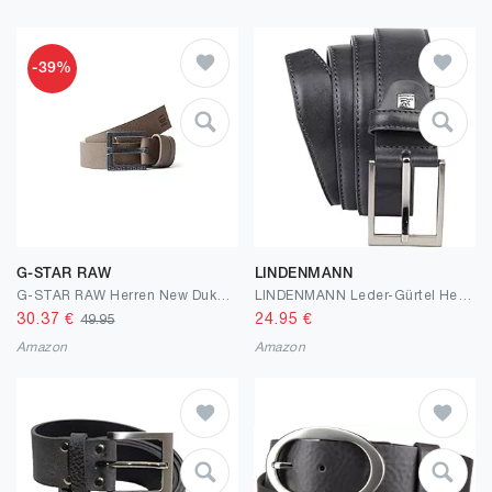
-39%
G-STAR RAW
LINDENMANN
G-STAR RAW Herren New Duko Gürtel Accessories
LINDENMANN Leder-Gürtel Herren 35 mm breit, Gürtel Herren Vollledergürtel, cognac/grau/weiss
30.37
€
24.95
€
49.95
Amazon
Amazon