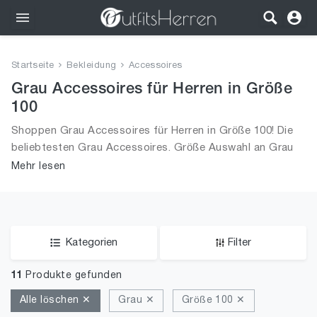
Outfits
Startseite
Bekleidung
Accessoires
Bekleidung
Grau Accessoires für Herren in Größe
100
Wäsche
Shoppen Grau Accessoires für Herren in Größe 100! Die
beliebtesten Grau Accessoires. Größe Auswahl an Grau
Schuhe
Accessoires in Größe 100 und alle Trends aus 2026 für
Mehr lesen
Männer!
Accessoires
SALE
Kategorien
Filter
11
Produkte gefunden
Alle löschen ✕
Grau ✕
Größe 100 ✕