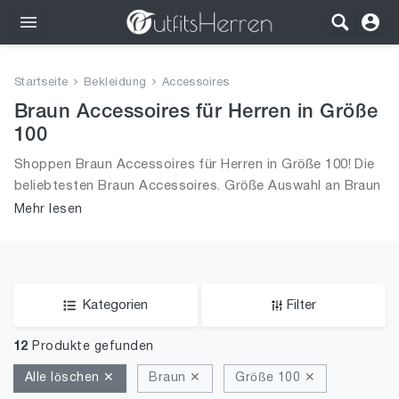
Outfits
Startseite
Bekleidung
Accessoires
Bekleidung
Braun Accessoires für Herren in Größe
100
Wäsche
Shoppen Braun Accessoires für Herren in Größe 100! Die
beliebtesten Braun Accessoires. Größe Auswahl an Braun
Schuhe
Accessoires in Größe 100 und alle Trends aus 2026 für
Mehr lesen
Männer!
Accessoires
SALE
Kategorien
Filter
12
Produkte gefunden
Alle löschen ✕
Braun ✕
Größe 100 ✕