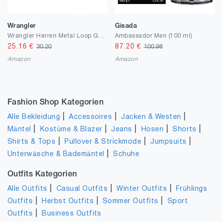
Wrangler
Gisada
Wrangler Herren Metal Loop Gürtel
Ambassador Men (100 ml)
25.16
€
87.20
€
30.20
100.98
Amazon
Amazon
Fashion Shop Kategorien
|
|
|
Alle Bekleidung
Accessoires
Jacken & Westen
|
|
|
|
|
Mäntel
Kostüme & Blazer
Jeans
Hosen
Shorts
|
|
|
Shirts & Tops
Pullover & Strickmode
Jumpsuits
|
Unterwäsche & Bademäntel
Schuhe
Outfits Kategorien
|
|
|
Alle Outfits
Casual Outfits
Winter Outfits
Frühlings
|
|
|
Outfits
Herbst Outfits
Sommer Outfits
Sport
|
Outfits
Business Outfits