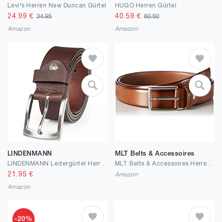
Levi's Herren New Duncan Gürtel
HUGO Herren Gürtel
24.99
€
40.59
€
34.95
60.50
Amazon
Amazon
LINDENMANN
MLT Belts & Accessoires
LINDENMANN Ledergürtel Herren/Gürtel Herren, XXL, dunkelbraun, 393
MLT Belts & Accessoires Herren Ledergürtel 35mm Breit Klassische Dornschließe Business Gürtel
21.95
€
Amazon
Amazon
-20%