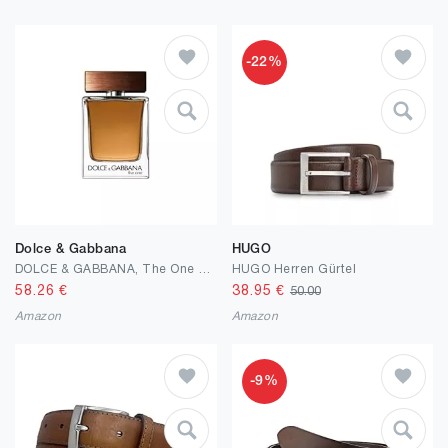
-22%
Dolce & Gabbana
HUGO
DOLCE & GABBANA, The One For Men, Eau de Toilette, Herrenduft, 100 ml
HUGO Herren Gürtel
58.26
€
38.95
€
50.00
Amazon
Amazon
-9%