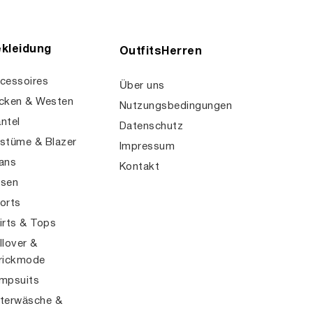
kleidung
OutfitsHerren
cessoires
Über uns
cken & Westen
Nutzungsbedingungen
ntel
Datenschutz
stüme & Blazer
Impressum
ans
Kontakt
sen
orts
irts & Tops
llover &
rickmode
mpsuits
terwäsche &