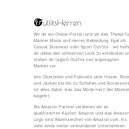
20
1
25
1
36
1
55
1
Wir dir ein Online-Portal rund um das Thema fü
Männer Mode und Herren Bekleidung. Egal ob
85
1
Casual, Business oder Sport Outfits - wir helf
90
dir dabei den ultimativen Look zu entdecken u
2
stellen dir täglich Outfits von angesagten
95
3
Marken vor.
100
12
Von Oberteilen und Pullovern über Hosen, Sho
und Jacken bis hin zu Schuhen und Accessoir
105
4
ist alles dabei, was das Mode Herz der Männe
110
2
begehrt.
125
1
Als Amazon-Partner verdienen wir an
qualifizierten Käufen. Amazon und das Amazo
130
1
Logo sind Warenzeichen von Amazon.com, Inc.
oder eines seiner verbundenen Unternehmen.