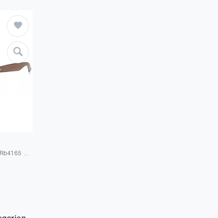
Ray-Ban Unisex Justin Rb4165 C55 Sonnenbrille, Einheitsgröße