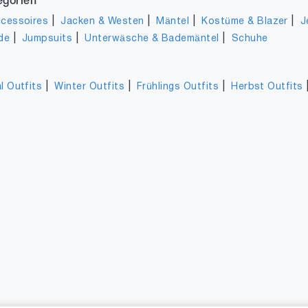
egorien
|
|
|
|
cessoires
Jacken & Westen
Mäntel
Kostüme & Blazer
J
|
|
|
de
Jumpsuits
Unterwäsche & Bademäntel
Schuhe
|
|
|
l Outfits
Winter Outfits
Frühlings Outfits
Herbst Outfits