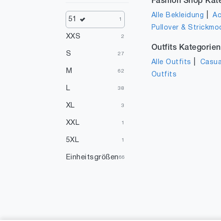
Fashion Shop Kat
|
Alle Bekleidung
Ac
51
1
Pullover & Strickmo
XXS
2
Outfits Kategorien
S
27
|
Alle Outfits
Casua
M
62
Outfits
L
38
XL
3
XXL
1
5XL
1
Einheitsgrößen
66
XXXS
1
17
1
19
1