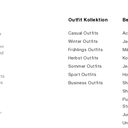
Outfit Kollektion
Be
Casual Outfits
Ac
r
Winter Outfits
Ja
en
Frühlings Outfits
Mä
nd
Herbst Outfits
Ko
Sommer Outfits
Je
Sport Outfits
Ho
rts
es
Business Outfits
Sh
r
Sh
Pu
St
n-
Ju
Un