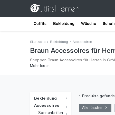
Outfits
Bekleidung
Wäsche
Schuh
Startseite
Bekleidung
Accessoires
Braun Accessoires für Her
Shoppen Braun Accessoires für Herren in Größ
Mehr lesen
aus 2026 für Männer!
1
Produkte gefunde
Bekleidung
1
Accessoires
1
Alle löschen ✕
Sonnenbrillen
1