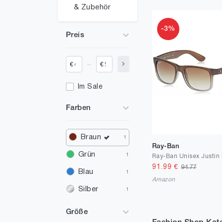
& Zubehör
-3%
Preis
_
€
€
Im Sale
Farben
Braun
1
Ray-Ban
Grün
1
91.99
€
94.77
Blau
1
Amazon
Silber
1
Größe