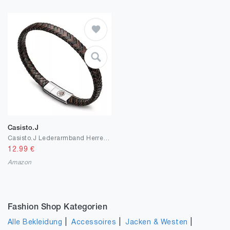
Casisto.J
Casisto.J Lederarmband Herren Armband Herren Männer Leder Edelstahl Gravur Schwarz Braun Geflochten mit Magnet Verschluss
12.99
€
Amazon
Fashion Shop Kategorien
|
|
|
Alle Bekleidung
Accessoires
Jacken & Westen