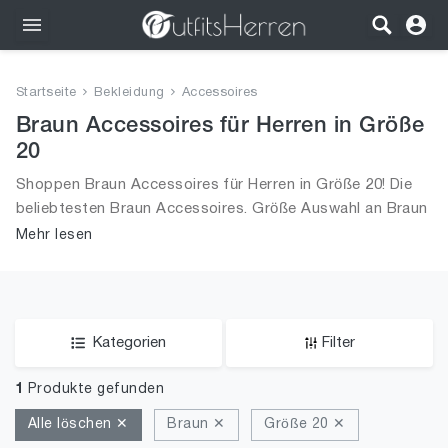
Outfits
Startseite
Bekleidung
Accessoires
Bekleidung
Braun Accessoires für Herren in Größe
20
Wäsche
Shoppen Braun Accessoires für Herren in Größe 20! Die
beliebtesten Braun Accessoires. Größe Auswahl an Braun
Schuhe
Accessoires in Größe 20 und alle Trends aus 2026 für
Mehr lesen
Männer!
Accessoires
SALE
Kategorien
Filter
1
Produkte gefunden
Alle löschen ✕
Braun ✕
Größe 20 ✕