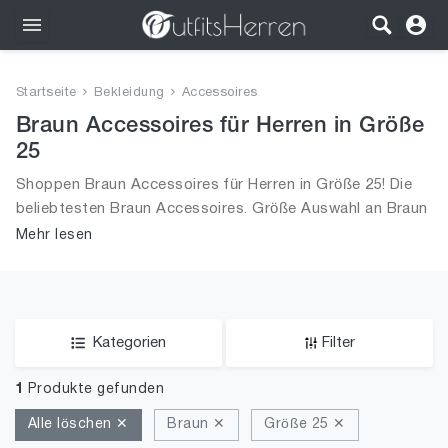
Outfits
Startseite
Bekleidung
Accessoires
Bekleidung
Braun Accessoires für Herren in Größe
25
Wäsche
Shoppen Braun Accessoires für Herren in Größe 25! Die
beliebtesten Braun Accessoires. Größe Auswahl an Braun
Schuhe
Accessoires in Größe 25 und alle Trends aus 2026 für
Mehr lesen
Männer!
Accessoires
SALE
Kategorien
Filter
1
Produkte gefunden
Alle löschen ✕
Braun ✕
Größe 25 ✕