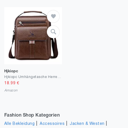
Hjkiopc
Hjkiopc Umhängetasche Herren Schultertasch Crossbody Handytasche Messenger Bag Herrentasche Shulder Bag Leder Brusttasche
18.99
€
Amazon
Fashion Shop Kategorien
|
|
|
Alle Bekleidung
Accessoires
Jacken & Westen