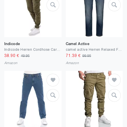
Indicode
Camel Active
Indicode Herren Cordhose Cargohose Sydney Baumwolle Cord Hose Chino Jogger
camel active Herren Relaxed Fit Woodstock Stretch Jeanshose
38.90
€
71.39
€
49.95
99.95
Amazon
Amazon