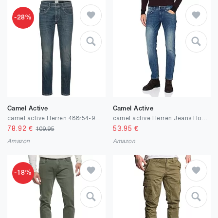
-28%
Camel Active
Camel Active
camel active Herren 488r54-9d22 Jeans
camel active Herren Jeans Hose Madison Flexxxactive Denim Indigoblue(43)
78.92
€
53.95
€
109.95
Amazon
Amazon
-18%