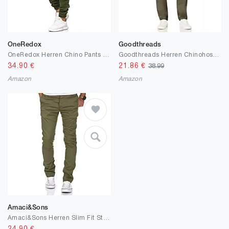
OneRedox
Goodthreads
OneRedox Herren Chino Pants | Jeans | Skinny Fit | Modell 3301
Goodthreads Herren Chinohose mit Schmaler Passform, 5 Taschen
34.90
€
21.86
€
38.99
Amazon
Amazon
Amaci&Sons
Amaci&Sons Herren Slim Fit Stretch Chino Hose Jeans