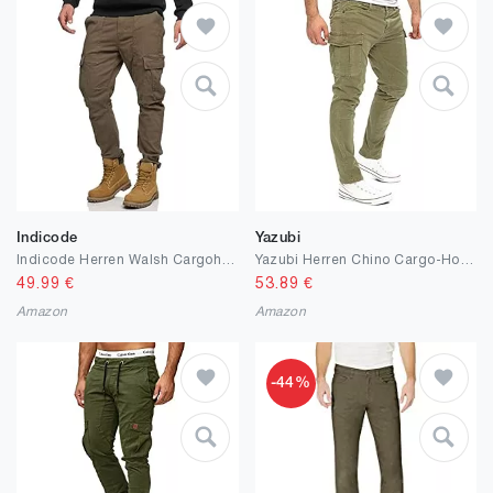
Indicode
Yazubi
Indicode Herren Walsh Cargohose aus Baumwolle mit 6 Taschen | Freizeithose für Männer
Yazubi Herren Chino‎ Cargo-Hose Jayden
49.99
€
53.89
€
Amazon
Amazon
-44%