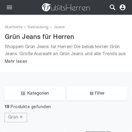
Outfits
Startseite
Bekleidung
Jeans
Bekleidung
Grün Jeans für Herren
Shoppen Grün Jeans für Herren! Die beliebtesten Grün
Wäsche
Jeans. Große Auswahl an Grün Jeans und alle Trends aus
2026 für Männer!
Mehr lesen
Schuhe
Accessoires
SALE
Kategorien
Filter
19
Produkte gefunden
Grün ✕