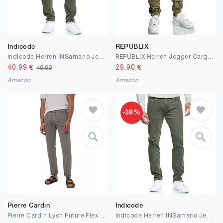
Indicode
REPUBLIX
Indicode Herren INSamario Jeanshose aus 99% Baumwolle mit 5 Taschen | Denim Herrenjeans
REPUBLIX Herren Jogger Cargo Chino Jeans Hose R2207
40.99
€
29.90
€
49.99
Amazon
Amazon
-38%
Pierre Cardin
Indicode
Pierre Cardin Lyon Future Flex Herren Jeans
Indicode Herren INSamario Jeanshose aus 99% Baumwolle mit 5 Taschen | Denim Herrenjeans