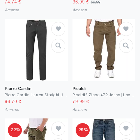
74.74
€
36.99
€
59.99
Amazon
Amazon
Pierre Cardin
Picaldi
Pierre Cardin Herren Straight Jeans
Picaldi® Zicco 472 Jeans | Loose & Relaxed Fit | Karottenschnitt Hose | Lässig & Locker Geschnitten
66.70
€
79.99
€
Amazon
Amazon
-22%
-29%