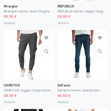
Wrangler
REPUBLIX
Wrangler Herren Jeans Regular Fit Texas Stretch Hose Authentic Straight Jeanshose Denim Baumwolle Schwarz Blau Grau w28 w29 w30 w31 w32 w33 w34 w36 w38 w40 w42 w44
REPUBLIX Herren Jogger Cargo Chino Jeans Hose R2207
69.95
€
29.90
€
Amazon
Amazon
CARETOO
DeFacto
CARETOO Jogger Cargo Herren Hosen Chino Jeans Fitness Sport Trekking Stretch Freitzeithose Streetwear Hosen Short für Herbst Winter Frühling Alle Jahreszeiten
DeFacto Herren Jeanshosen - Hochwertige Jeans Hosen für Herren Pedro-Slim Fit Denim
39.99
€
46.65
€
Amazon
Amazon