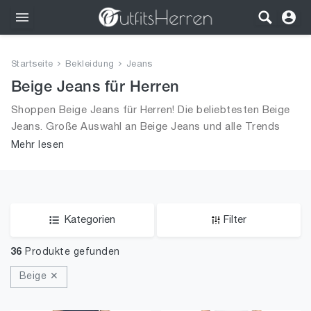
Outfits
Startseite
Bekleidung
Jeans
Bekleidung
Beige Jeans für Herren
Shoppen Beige Jeans für Herren! Die beliebtesten Beige
Wäsche
Jeans. Große Auswahl an Beige Jeans und alle Trends
aus 2026 für Männer!
Mehr lesen
Schuhe
Accessoires
SALE
Kategorien
Filter
36
Produkte gefunden
Beige ✕