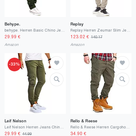
Behype.
Replay
behype. Herren Basic Chino Jeans-Hose Stretch Regular Slim-Fit
Replay Herren Zeumar Slim Jeans
29.99
€
123.02
€
140.17
Amazon
Amazon
-33%
Leif Nelson
Rello & Reese
Leif Nelson Herren Jeans Chino Cargo Hose Stretch Jeanshosen Jogger Chinohose Freizeithose Stretch Slim Fit
Rello & Reese Herren Cargohose Chino Jeans-Hose
29.99
€
34.90
€
44.99