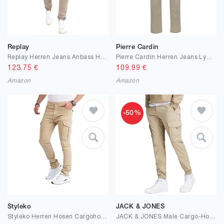
Replay
Pierre Cardin
Replay Herren Jeans Anbass Hyperflex Colour Xlite
Pierre Cardin Herren Jeans Lyon Tapered Futureflex Strech Denim
123.75
€
109.99
€
Amazon
Amazon
-50%
Styleko
JACK & JONES
Styleko Herren Hosen Cargohose Herren Casual Slim Fit Cargohose aus Baumwolle Outdoorhose männer Chino Hose Freizeithose Jogging treckking Hose Sporthose|6 Taschen 8002
JACK & JONES Male Cargo-Hose Slim Fit Cargo-Hose