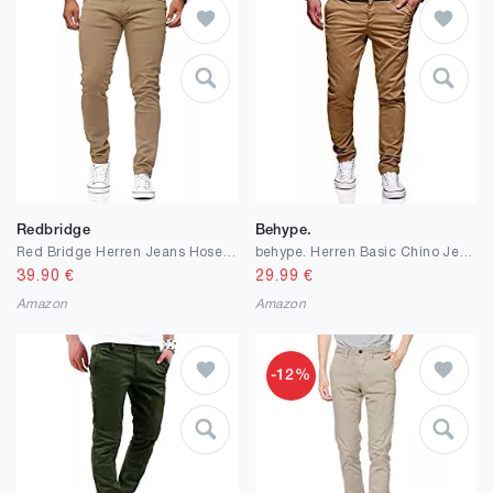
Redbridge
Behype.
Red Bridge Herren Jeans Hose Slim-Fit Röhrenjeans Denim Colored
behype. Herren Basic Chino Jeans-Hose Stretch Regular Slim
39.90
€
29.99
€
Amazon
Amazon
-12%