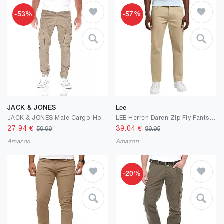
-53%
-57%
JACK & JONES
Lee
JACK & JONES Male Cargo-Hose Slim Fit Cargo-Hose
LEE Herren Daren Zip Fly Pants, Kansas City Khaki, 32/32
27.94
€
39.04
€
59.99
89.95
Amazon
Amazon
-20%