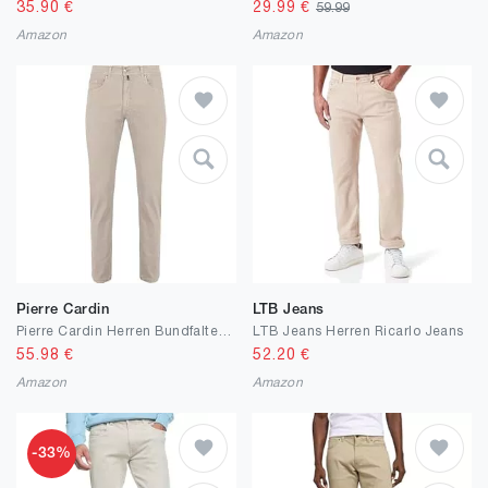
35.90
€
29.99
€
59.99
Amazon
Amazon
Pierre Cardin
LTB Jeans
Pierre Cardin Herren Bundfaltenhose PC-Lyon | Männer Hose | Mordern Fit
LTB Jeans Herren Ricarlo Jeans
55.98
€
52.20
€
Amazon
Amazon
-33%