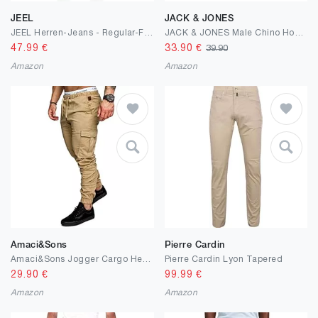
JEEL
JACK & JONES
JEEL Herren-Jeans - Regular-Fit Straight-Cut - Stretch - Jeans-Hose Basic Washed
JACK & JONES Male Chino Hose Slim Fit Chino Hose
47.99
€
33.90
€
39.90
Amazon
Amazon
Amaci&Sons
Pierre Cardin
Amaci&Sons Jogger Cargo Herren Chino Jeans Hose 7001
Pierre Cardin Lyon Tapered
29.90
€
99.99
€
Amazon
Amazon