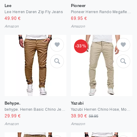
Lee
Pioneer
Lee Herren Daren Zip Fly Jeans
Pioneer Herren Rando Megaflex Hose
49.90
€
69.95
€
Amazon
Amazon
-33%
Behype.
Yazubi
behype. Herren Basic Chino Jeans-Hose Stretch Regular Slim-Fit 80-0310
Yazubi Herren Chino Hose, Modell Dustin, Chinohose by Yzb Jeans
29.99
€
39.90
€
59.95
Amazon
Amazon