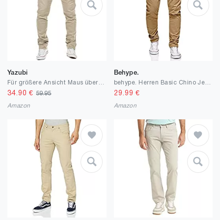
Yazubi
Behype.
Für größere Ansicht Maus über das Bild ziehen Besuche den Yazubi-Store Yazubi Herren Chino Hose, Modell Dustin, Chinohose by Yzb Jeans
behype. Herren Basic Chino Jeans-Hose Stretch Regular Slim-Fit 80-0310
34.90
€
29.99
€
59.95
Amazon
Amazon