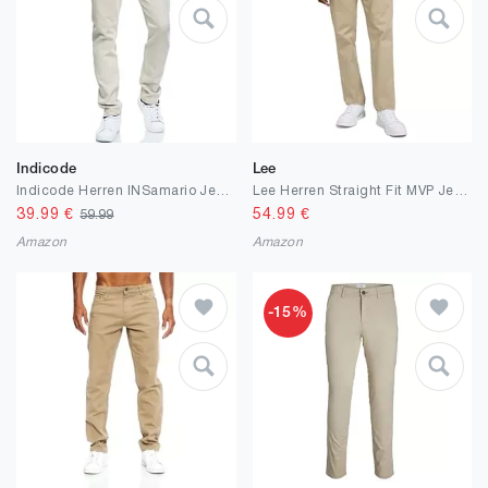
Indicode
Lee
Indicode Herren INSamario Jeanshose aus 99% Baumwolle mit 5 Taschen | Denim Herrenjeans
Lee Herren Straight Fit MVP Jeans
39.99
€
54.99
€
59.99
Amazon
Amazon
-15%