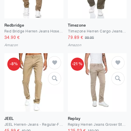
Redbridge
Timezone
Red Bridge Herren Jeans Hose Slim-Fit Röhrenjeans Denim Colored
Timezone Herren Cargo Jeans Hose BenitoTZ Loose Fit Cargohose Stoffgürtel 100% Baumwolle Basic Taschen Beige Grau Grün w28 w29 w30 w31 w32 w33 w34 w36 w38 w40
34.90
€
79.89
€
99.95
Amazon
Amazon
-8%
-21%
JEEL
Replay
JEEL Herren-Jeans - Regular-Fit Straight-Cut - Stretch - Jeans-Hose Basic Washed
Replay Herren Jeans Grover Straight-Fit Hyperflex Colour X-Lite mit Stretch