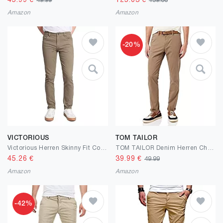
45.99
€
125.03
€
49.99
159.00
Amazon
Amazon
-20%
VICTORIOUS
TOM TAILOR
Victorious Herren Skinny Fit Color Stretch Jeans
TOM TAILOR Denim Herren Chino Hose mit Gürtel
45.26
€
39.99
€
49.99
Amazon
Amazon
-42%