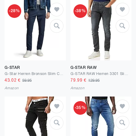
-28%
-38%
G-STAR
G-STAR RAW
G-Star Herren Bronson Slim Chino
G-STAR RAW Herren 3301 Slim Jeans
43.02
€
79.99
€
59.95
129.95
Amazon
Amazon
-35%