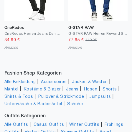
OneRedox
G-STAR RAW
OneRedox Herren Jeans Denim Slim Fit Used Design Modell 5161 Schwarz
G-STAR RAW Herren Revend Skinny Jeans
34.90
€
77.95
€
119.95
Amazon
Amazon
Fashion Shop Kategorien
|
|
|
Alle Bekleidung
Accessoires
Jacken & Westen
|
|
|
|
|
Mäntel
Kostüme & Blazer
Jeans
Hosen
Shorts
|
|
|
Shirts & Tops
Pullover & Strickmode
Jumpsuits
|
Unterwäsche & Bademäntel
Schuhe
Outfits Kategorien
|
|
|
Alle Outfits
Casual Outfits
Winter Outfits
Frühlings