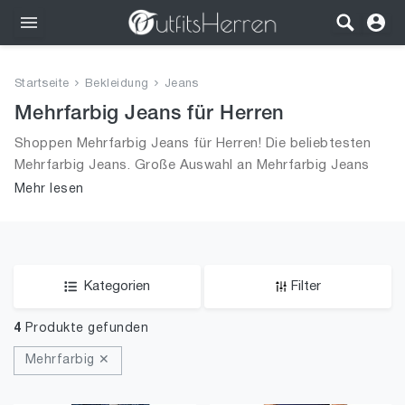
Outfits
Startseite
Bekleidung
Jeans
Bekleidung
Mehrfarbig Jeans für Herren
Shoppen Mehrfarbig Jeans für Herren! Die beliebtesten
Wäsche
Mehrfarbig Jeans. Große Auswahl an Mehrfarbig Jeans
und alle Trends aus 2026 für Männer!
Mehr lesen
Schuhe
Accessoires
SALE
Kategorien
Filter
4
Produkte gefunden
Mehrfarbig ✕