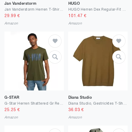
Jan Vanderstorm
HUGO
Jan Vanderstorm Herren T-Shirt Tandrup | Kurzarm, Rundhals | Reine Baumwolle | große Größen L-7XL
HUGO Herren Dex Regular-Fit Jacke aus hellgrauem Stone-washed Denim
29.99
€
101.47
€
Amazon
Amazon
G-STAR
Diana Studio
G-Star Herren Shattered Gr Regular Tee T-Shirt (1er Pack)
Diana Studio, Gestricktes T-Shirt – Herren, 100% Baumwolle, Kurze Ärmel, lässige Passform
25.25
€
36.03
€
Amazon
Amazon