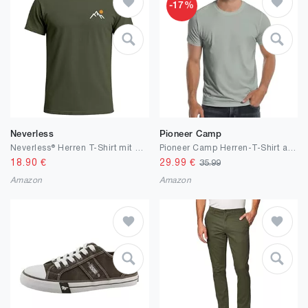
-17%
Neverless
Pioneer Camp
Neverless® Herren T-Shirt mit Bergmotiv | Minimalistisches Outdoor Grafikshirt mit Sonnen-Print Natur Logo | Kurzarmshirt Baumwolle Fashion Streetstyle
Pioneer Camp Herren-T-Shirt aus Bambusviskose, ultraweich, einfarbig, kühlend, Rundhalsausschnitt, lässiges Basic-T-Shirt, Unterhemd
18.90
€
29.99
€
35.99
Amazon
Amazon