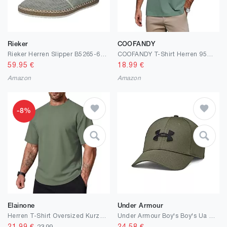
Rieker
COOFANDY
Rieker Herren Slipper B5265-65 Weite Breit Pull-on
COOFANDY T-Shirt Herren 95% Baumwolle Henley Shirt Kurzarm Sommer Tee mit Knopfleiste Color-Blocking Basic Tops
59.95
€
18.99
€
Amazon
Amazon
-8%
Elainone
Under Armour
Herren T-Shirt Oversized Kurzarm – Atmungsaktiv & Schnell Trocknend, Lockerer Schnitt mit Rundhals, Elastisches Sport & Freizeit Shirt für Alltag, Fitness & Sommer
Under Armour Boy's Boy's Ua Blitzing ADJ Cap