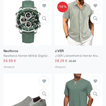
-10%
Naviforce
J.VER
Naviforce Herren Militär Digitaluhren Analoge Quarzuhr wasserdichte Sport Multifunktions Lederarmbanduhr
J.VER Leinenhemd Herren Kruzarm Freizeithemd Leichtes Sommerhemd mit Brusttasche für Beach Festlich und Hochzeit,Hellgrün,M
54.99
€
24.29
€
26.99
Amazon
Amazon