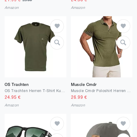
21.99
€
24.58
€
23.99
Amazon
Amazon
OS Trachten
Muscle Cmdr
OS Trachten Herren T-Shirt Kurzarm Jagdshirt mit Rundhalsausschnitt Najio
Muscle Cmdr Poloshirt Herren Langarm Baumwolle T Shirts Männer Hemd T-Shirt Slim Fit Golf Sports
24.95
€
26.99
€
Amazon
Amazon