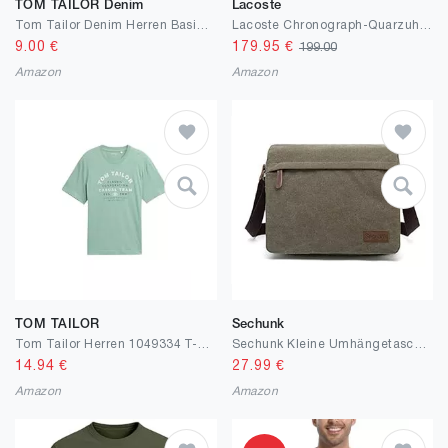
TOM TAILOR Denim
Lacoste
Tom Tailor Denim Herren Basic T-Shirt mit Logo-Print
Lacoste Chronograph-Quarzuhr der Boston Kollektion für Herren mit Leder- oder Edelstahlarmband in Glieder- oder Mesh-Design
9.00
€
179.95
€
199.00
Amazon
Amazon
TOM TAILOR
Sechunk
Tom Tailor Herren 1049334 T-Shirt mit Logo-Print
Sechunk Kleine Umhängetasche aus Segeltuch im Vintage-Stil
14.94
€
27.99
€
Amazon
Amazon