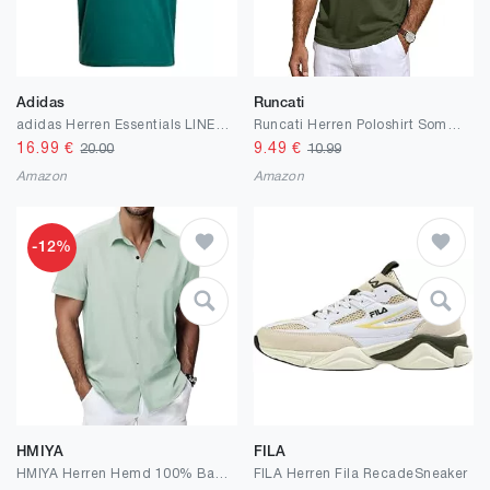
Adidas
Runcati
adidas Herren Essentials LINEAR Single Jersey Tee
Runcati Herren Poloshirt Sommer Kurzarm Golf Shirt Männer Polohemd | Baumwolle Poloshirt,Langarmshirts,Casual,T-Shirt,Outdoor Polohemd,Regular Fit
16.99
€
9.49
€
20.00
10.99
Amazon
Amazon
-12%
HMIYA
FILA
HMIYA Herren Hemd 100% Baumwolle Hemd Sommer Freizeithemd Businesshemd Regular Fit Kurzarmhemd,Minzgrün,M
FILA Herren Fila RecadeSneaker