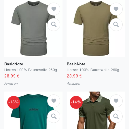
BasicNote
BasicNote
Herren 100% Baumwolle 260g schweres T-Shirt | Extra weiches, Dickes & vorgewaschenes T-Shirt | Einfarbig
Herren 100% Baumwolle 260g schweres T-Shirt | Extra weiches, Dickes & vorgewaschenes T-Shirt | Einfarbig
28.99
€
28.99
€
Amazon
Amazon
-15%
-14%