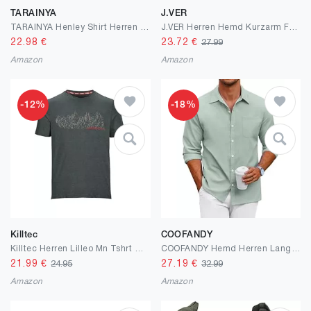
TARAINYA
J.VER
TARAINYA Henley Shirt Herren Baumwolle T-Shirt Kurzarm Sommer Männer mit 3 Knopfleiste M-4XL
J.VER Herren Hemd Kurzarm Freizeithemd mit Tasche Regular fit Businesshemd Bügelleichte Oberteile Männer Modern
22.98
€
23.72
€
27.99
Amazon
Amazon
-12%
-18%
Killtec
COOFANDY
Killtec Herren Lilleo Mn Tshrt C Funktions T-Shirt
COOFANDY Hemd Herren Langarm Freizeithemd Oxford Hemd Männer Business Casual Button Down Langarmhemd Baumwolle Hemden Regular Fit
21.99
€
27.19
€
24.95
32.99
Amazon
Amazon