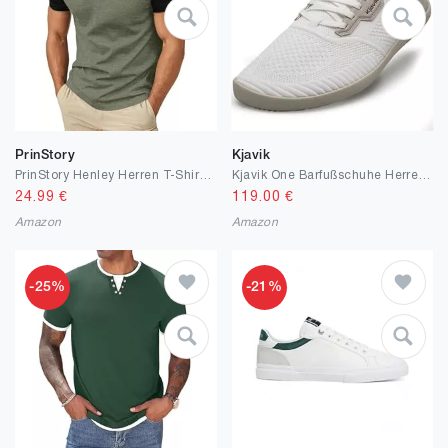
PrinStory
Kjavik
PrinStory Henley Herren T-Shirts Slim Fit Kurzarm Tshirt Leicht Freizeithemd Tee Shirts Mit Tasche Knopfleiste
Kjavik One Barfußschuhe Herren & Damen - Barfußschuh Sneaker mit Insole-System - Minimalschuh für Sport & Alltag
24.99
€
119.00
€
Amazon
Amazon
-25%
-21%