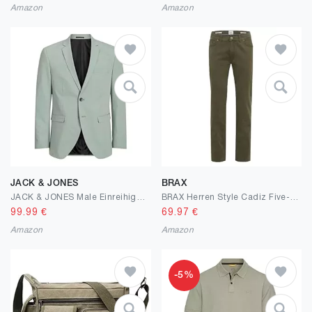
Amazon
Amazon
JACK & JONES
BRAX
JACK & JONES Male Einreihiger Blazer JPRFRANCO Super Slim Fit Blazer
BRAX Herren Style Cadiz Five-Pocket Hose, Marathon Baumwoll-Flachgewebe, Stretch
99.99
€
69.97
€
Amazon
Amazon
-5%