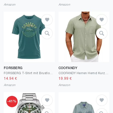
Amazon
Amazon
FORSBERG
COOFANDY
FORSBERG T-Shirt mit Brustlogo Gruvarson II
COOFANDY Herren Hemd Kurzarm Sommer Leicht Freizeithemd Regular Fit Casual Strand Hemd mit Brusttasche
14.94
€
19.99
€
Amazon
Amazon
-41%