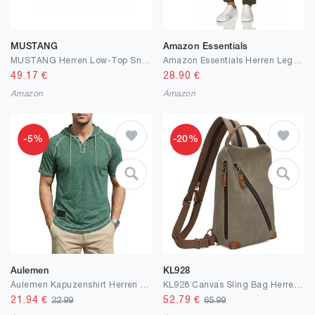
MUSTANG
Amazon Essentials
MUSTANG Herren Low-Top Sneaker, Männer Halbschuhe
Amazon Essentials Herren Legere Stretch-Chinohose mit schmaler Passform
49.17
€
28.90
€
Amazon
Amazon
-5%
-20%
Aulemen
KL928
Aulemen Kapuzenshirt Herren Kurzarm T Shirt mit Kapuze Herren & Knopfleiste Sport Hoodies T-Shirt Henley Sport Fitness & Freizeit M-3XL
KL928 Canvas Sling Bag Herren und Damen, Schultertasche Crossbody Schulterrucksack Rucksack Shoulder Slingbag Rucksäcke für Men Women
21.94
€
52.79
€
22.99
65.99