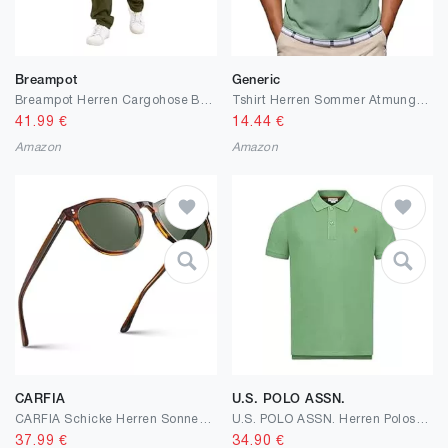
Breampot
Generic
Breampot Herren Cargohose Baumwolle Chino Hosen Freizeit Outdoorhose Arbeitshose Stilvolle Pants
Tshirt Herren Sommer Atmungsaktiv T-Shirts Einfarbig Rundhals Shirt Bequem Wandershirt Leichte Laufshirt Freizeit Waffelpique Kurzarm für den Alltags
41.99
€
14.44
€
Amazon
Amazon
CARFIA
U.S. POLO ASSN.
CARFIA Schicke Herren Sonnenbrille Polarisierte UV Schutz Damen Brille mit Schlüssellochdesign Nasensteg Klein Kopf CA2307
U.S. POLO ASSN. Herren Poloshirt (S-3XL) Basic Kurzarm Pique Polohemd P001
37.99
€
34.90
€