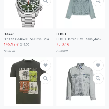
Citizen
HUGO
Citizen CA4640 Eco-Drive Solar Chrono Herrenuhr mit 41 MM Durchmesser in verschiedenen Varianten
HUGO Herren Dex Jeans_Jacket_L
145.92
€
75.37
€
249.00
Amazon
Amazon