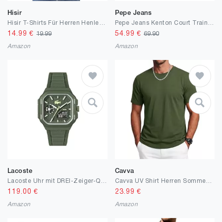
Hisir
Pepe Jeans
Hisir T-Shirts Für Herren Henley Sommer, Dunkelgrün, M
Pepe Jeans Kenton Court Trainers EU 41
14.99
€
54.99
€
19.99
69.90
Amazon
Amazon
Lacoste
Cavva
Lacoste Uhr mit DREI-Zeiger-Quarzwerk Kollektion LC33 Square mit Silikonarmband - Erhältlich aus Blau, Grün oder Weiss
Cavva UV Shirt Herren Sommer Kurzarm T Shirt UPF50+ Rundhals Funktionsshirt Bambus Freizeit Atmungsaktiv Oberteil
119.00
€
23.99
€
Amazon
Amazon