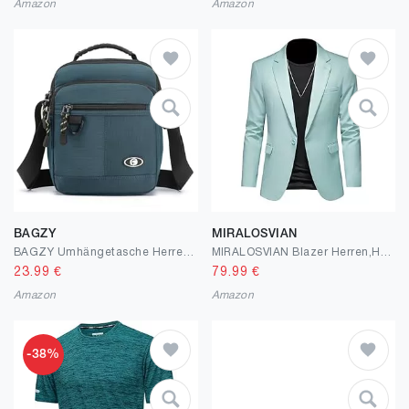
Amazon
Amazon
BAGZY
MIRALOSVIAN
BAGZY Umhängetasche Herren Schultertasche Oxford Handtaschen Männer Tablet-Tasche Große Brustbeutel Herren Tasche Arbeitstasche für Büro/Hochschule/Reisen
MIRALOSVIAN Blazer Herren,Herren Casual Regular Fit Leichte Jacken Sommer Einfarbig Langarm Blazer mit Tasche Smart Comfort Anzugjacke Winddicht Alltagskleidung
23.99
€
79.99
€
Amazon
Amazon
-38%