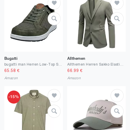
Bugatti
Allthemen
bugatti man Herren Low-Top Sneaker, Männer Sneaker
Allthemen Herren Sakko Elastisch Casual Blazer Sportlich Stretch Anzugjacke Regular Fit Business Hochzeit
65.58
€
66.99
€
Amazon
Amazon
-15%