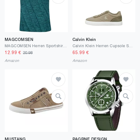
MAGCOMSEN
Calvin Klein
MAGCOMSEN Herren Sportshirts Kurzarm Laufshirt Schnelltrocknend Sommer T-Shirts Meliert Leicht Trainingsshirts Atmungsaktiv Funktionsshirts für Fitness Wandern Yoga
Calvin Klein Herren Cupsole Sneaker Classic Canvas Low Top
12.99
€
65.99
€
20.98
Amazon
Amazon
MUSTANG
PAGRNE DESIGN