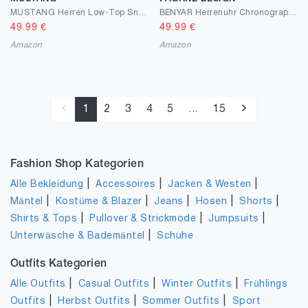
MUSTANG Herren Low-Top Sneaker, Männer Halbschuhe
BENYAR Herrenuhr Chronograph Analog Quarz Herren Wasserdicht Leuchtende Datum Armbanduhr Mode Business Kleid Herrenuhr
49.99
€
49.99
€
Amazon
Amazon
1
2
3
4
5
...
15
Fashion Shop Kategorien
|
|
|
Alle Bekleidung
Accessoires
Jacken & Westen
|
|
|
|
|
Mäntel
Kostüme & Blazer
Jeans
Hosen
Shorts
|
|
|
Shirts & Tops
Pullover & Strickmode
Jumpsuits
|
Unterwäsche & Bademäntel
Schuhe
Outfits Kategorien
|
|
|
Alle Outfits
Casual Outfits
Winter Outfits
Frühlings
|
|
|
Outfits
Herbst Outfits
Sommer Outfits
Sport