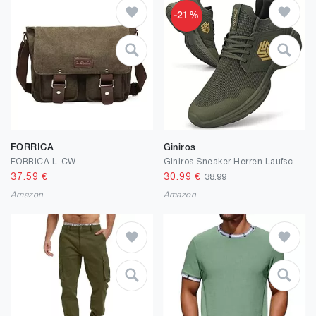
-21%
FORRICA
Giniros
FORRICA L-CW
Giniros Sneaker Herren Laufschuhe Sportschuhe Turnschuhe Running Tennis Schuhe Freizeit Straßenlaufschuhe Fashion Leichtgewichts Atmungsaktiv Walkingschuhe Outdoor Fitness Jogging Schuhe
37.59
€
30.99
€
38.99
Amazon
Amazon