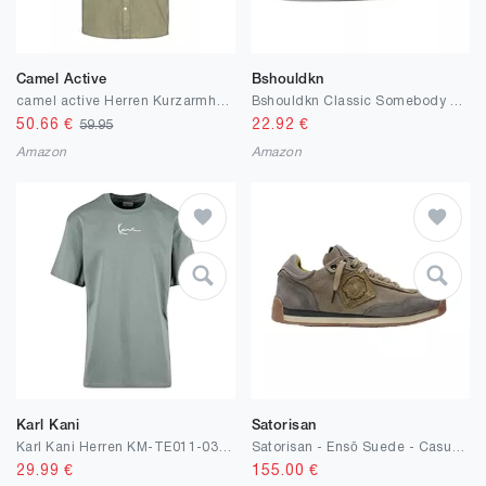
Camel Active
Bshouldkn
camel active Herren Kurzarmhemd mit Strukturmuster
Bshouldkn Classic Somebody bestickte Baseballkappe, klassische Vintage-Baumwollkappe, neutrale Baseballkappe, Outdoor-Kappe
50.66
€
22.92
€
59.95
Amazon
Amazon
Karl Kani
Satorisan
Karl Kani Herren KM-TE011-031-02 KK Small Signature Essential Tee
Satorisan - Ensō Suede - Casual Sneaker Herren und Damen - Vintage Leder Sportschuhe - Bequem, Nachhaltig und Dauerhaft
29.99
€
155.00
€