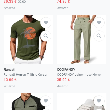
26.33
€
74.95
€
30.00
Amazon
Amazon
Runcati
COOFANDY
Runcati Herren T-Shirt Kurzarm Sommer Oberteile Rundhals Palm Druck Strand Shirt Regular Fit Sport Funktionsshirt Freizeit Basic Tee Tops
COOFANDY Leinenhose Herren mit Kordelzug Sommerhose Leicht Freizeithose Atmungsaktiv Baumwolle Leinen Hosen mit Taschen
13.99
€
35.99
€
Amazon
Amazon