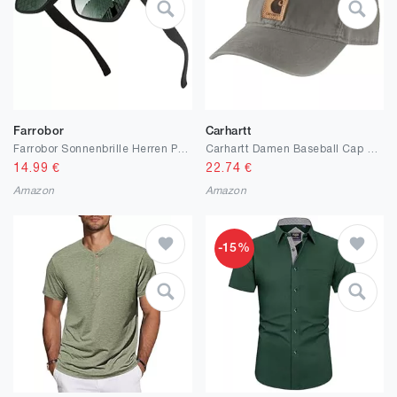
Farrobor
Carhartt
Farrobor Sonnenbrille Herren Polarisiert Eckig Sonnen brille Damen Retro UV400 Schutz für Autofahren Sunglasses Men Woman Designer
Carhartt Damen Baseball Cap Carhartt Odessa Kappe
14.99
€
22.74
€
Amazon
Amazon
-15%