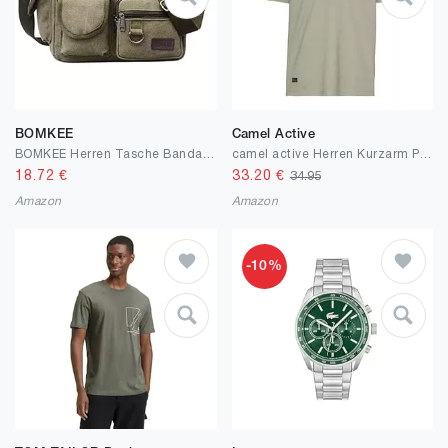
BOMKEE
Camel Active
BOMKEE Herren Tasche Bandage, Messenger, Schultasche, Unisex, Vintage, Canvas, Umhängetasche, Herren, wasserdicht, Telefontasche für Reisen, Freizeit, Sport
camel active Herren Kurzarm Poloshirt aus einem Baumwollmix
18.72
€
33.20
€
34.95
Amazon
Amazon
-10%