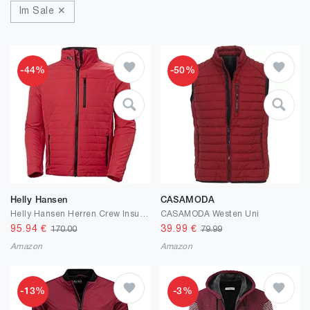
Im Sale ✕
-44%
-50%
Helly Hansen
CASAMODA
Helly Hansen Herren Crew Insulator 2.0 Funktionsjacke (1er Pack)
CASAMODA Westen Uni
95.94
€
39.99
€
170.00
79.99
Amazon
Amazon
-13%
-3%