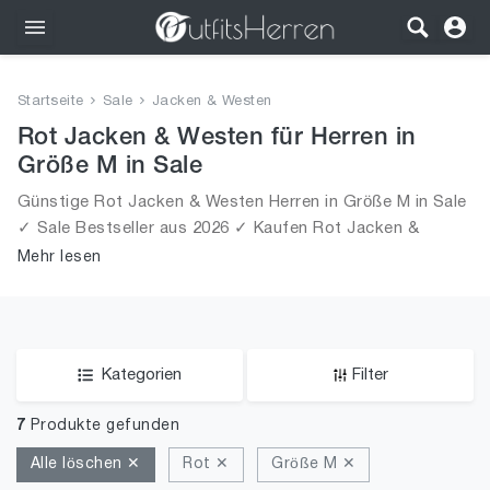
Outfits
Startseite
Sale
Jacken & Westen
Bekleidung
Rot Jacken & Westen für Herren in
Größe M in Sale
Wäsche
Günstige Rot Jacken & Westen Herren in Größe M in Sale
✓ Sale Bestseller aus 2026 ✓ Kaufen Rot Jacken &
Schuhe
Westen für Männer in Größe M in Sale!
Mehr lesen
Accessoires
SALE
Kategorien
Filter
7
Produkte gefunden
Alle löschen ✕
Rot ✕
Größe M ✕