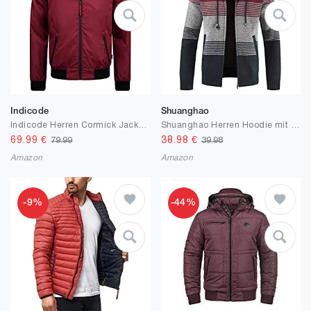
Indicode
Shuanghao
Indicode Herren Cormick Jacke mit Stehkragen & Reißverschluss | Übergangsjacke für Männer
Shuanghao Herren Hoodie mit Kapuze Pullover Pulli Strick-Sweatshirt-Strickjacke-Cardigan, Freizeit-Winter-Kapuzen-Pulli-Strick-Jacke, Fleece-Innenseite Outdoor Herren Kapuzenjacke für Hoodie
69.99
€
38.98
€
79.99
39.98
Amazon
Amazon
-9%
-44%