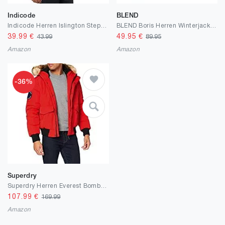
Indicode
BLEND
Indicode Herren Islington Steppjacke in Daunenjacken-Optik | Übergangsjacke Winterjacke
BLEND Boris Herren Winterjacke Steppjacke Jacke gefüttert mit Stehkragen und Abnehmbarer Gefütterter Kapuze wahlweise mit Teddy-Futter
39.99
€
49.95
€
43.99
89.95
Amazon
Amazon
-36%
Superdry
Superdry Herren Everest Bomber Parka, High Risk Red
107.99
€
169.99
Amazon