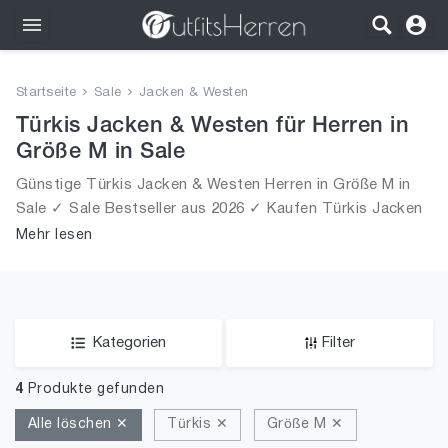
Outfits
Startseite
Sale
Jacken & Westen
Bekleidung
Türkis Jacken & Westen für Herren in
Größe M in Sale
Wäsche
Günstige Türkis Jacken & Westen Herren in Größe M in
Sale ✓ Sale Bestseller aus 2026 ✓ Kaufen Türkis Jacken
Schuhe
& Westen für Männer in Größe M in Sale!
Mehr lesen
Accessoires
SALE
Kategorien
Filter
4
Produkte gefunden
Alle löschen ✕
Türkis ✕
Größe M ✕