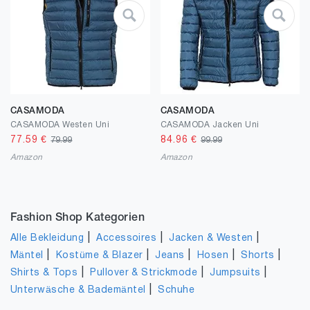
CASAMODA
CASAMODA
CASAMODA Westen Uni
CASAMODA Jacken Uni
77.59
€
84.96
€
79.99
99.99
Amazon
Amazon
Fashion Shop Kategorien
|
|
|
Alle Bekleidung
Accessoires
Jacken & Westen
|
|
|
|
|
Mäntel
Kostüme & Blazer
Jeans
Hosen
Shorts
|
|
|
Shirts & Tops
Pullover & Strickmode
Jumpsuits
|
Unterwäsche & Bademäntel
Schuhe