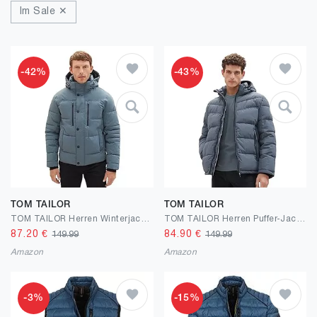
Im Sale ✕
-42%
-43%
TOM TAILOR
TOM TAILOR
TOM TAILOR Herren Winterjacke mit Abnehmbarer Kapuze
TOM TAILOR Herren Puffer-Jacke mit Kapuze
87.20
€
84.90
€
149.99
149.99
Amazon
Amazon
-3%
-15%