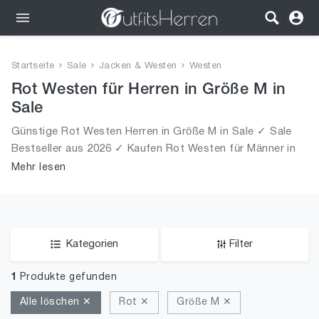
Outfits
Startseite
Sale
Jacken & Westen
Westen
Bekleidung
Rot Westen für Herren in Größe M in
Sale
Wäsche
Günstige Rot Westen Herren in Größe M in Sale ✓ Sale
Bestseller aus 2026 ✓ Kaufen Rot Westen für Männer in
Schuhe
Größe M in Sale!
Mehr lesen
Accessoires
SALE
Kategorien
Filter
1
Produkte gefunden
Alle löschen ✕
Rot ✕
Größe M ✕