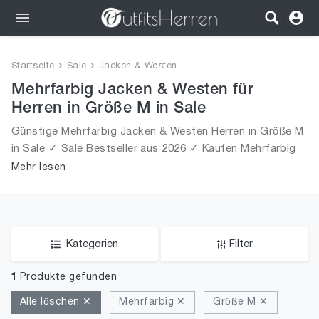
Outfits
Startseite
Sale
Jacken & Westen
Bekleidung
Mehrfarbig Jacken & Westen für
Herren in Größe M in Sale
Wäsche
Günstige Mehrfarbig Jacken & Westen Herren in Größe M
in Sale ✓ Sale Bestseller aus 2026 ✓ Kaufen Mehrfarbig
Schuhe
Jacken & Westen für Männer in Größe M in Sale!
Mehr lesen
Accessoires
SALE
Kategorien
Filter
1
Produkte gefunden
Alle löschen ✕
Mehrfarbig ✕
Größe M ✕