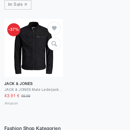
Im Sale ✕
-37%
JACK & JONES
JACK & JONES Male Lederjacke Faux
43.91
€
69.99
Amazon
Fashion Shop Kategorien