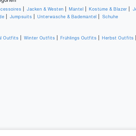
egorien
|
|
|
|
cessoires
Jacken & Westen
Mäntel
Kostüme & Blazer
J
|
|
|
de
Jumpsuits
Unterwäsche & Bademäntel
Schuhe
|
|
|
l Outfits
Winter Outfits
Frühlings Outfits
Herbst Outfits