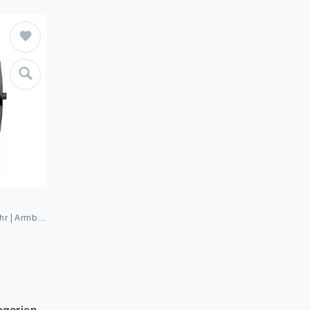
BERING Herren Solar Uhr | Armbanduhr 33 mm Edelstahlgehäuse und Zifferblatt | Milanaisearmband | Saphierglas | 3 ATM | 16433