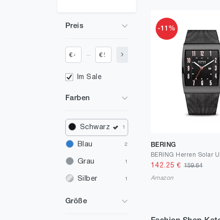
Preis
-11%
_
€
€
Im Sale
Farben
Schwarz
1
Blau
BERING
2
Grau
1
142.25
€
159.64
Amazon
Silber
1
Größe