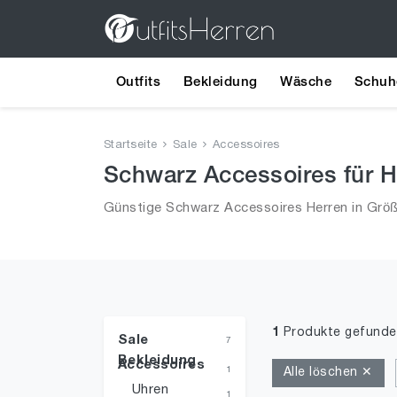
Outfits
Bekleidung
Wäsche
Schuh
Startseite
Sale
Accessoires
Schwarz Accessoires für He
Günstige Schwarz Accessoires Herren in Größe
1
Produkte gefunde
Sale
7
Bekleidung
Accessoires
1
Alle löschen ✕
Uhren
1