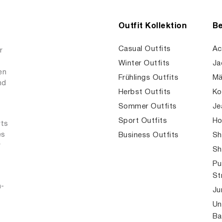
Outfit Kollektion
Be
Casual Outfits
Ac
r
Winter Outfits
Ja
en
Frühlings Outfits
Mä
nd
Herbst Outfits
Ko
Sommer Outfits
Je
Sport Outfits
Ho
rts
es
Business Outfits
Sh
r
Sh
Pu
St
n-
Ju
Un
Ba