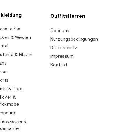
kleidung
OutfitsHerren
cessoires
Über uns
cken & Westen
Nutzungsbedingungen
ntel
Datenschutz
stüme & Blazer
Impressum
ans
Kontakt
sen
orts
irts & Tops
llover &
rickmode
mpsuits
terwäsche &
demäntel