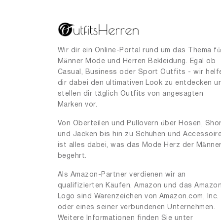
25
1
39
1
40
4
Wir dir ein Online-Portal rund um das Thema fü
Männer Mode und Herren Bekleidung. Egal ob
41
1
Casual, Business oder Sport Outfits - wir helf
42
dir dabei den ultimativen Look zu entdecken u
1
stellen dir täglich Outfits von angesagten
54
1
Marken vor.
55
1
Von Oberteilen und Pullovern über Hosen, Sho
und Jacken bis hin zu Schuhen und Accessoir
56
1
ist alles dabei, was das Mode Herz der Männe
58
2
begehrt.
62
3
Als Amazon-Partner verdienen wir an
qualifizierten Käufen. Amazon und das Amazo
63
1
Logo sind Warenzeichen von Amazon.com, Inc.
95
3
oder eines seiner verbundenen Unternehmen.
Weitere Informationen finden Sie unter