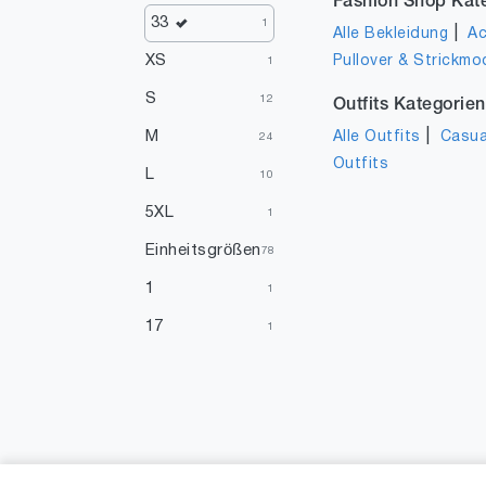
Fashion Shop Kat
33
1
|
Alle Bekleidung
Ac
XS
Pullover & Strickmo
1
S
12
Outfits Kategorien
|
M
Alle Outfits
Casua
24
Outfits
L
10
5XL
1
Einheitsgrößen
78
1
1
17
1
19
1
20
2
20.5
1
21
2