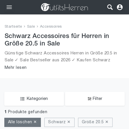
Outfits
Startseite
Sale
Accessoires
Bekleidung
Schwarz Accessoires für Herren in
Größe 20.5 in Sale
Wäsche
Günstige Schwarz Accessoires Herren in Größe 20.5 in
Sale ✓ Sale Bestseller aus 2026 ✓ Kaufen Schwarz
Schuhe
Accessoires für Männer in Größe 20.5 in Sale!
Mehr lesen
Accessoires
SALE
Kategorien
Filter
1
Produkte gefunden
Alle löschen ✕
Schwarz ✕
Größe 20.5 ✕