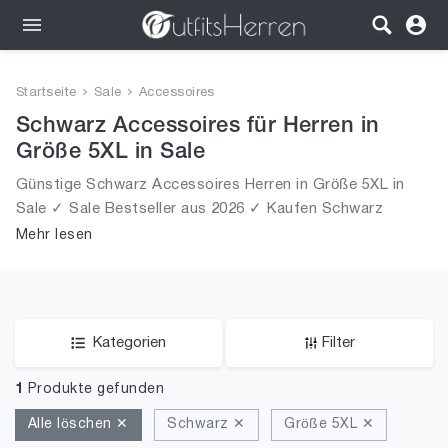
Outfits
Startseite
Sale
Accessoires
Bekleidung
Schwarz Accessoires für Herren in
Größe 5XL in Sale
Wäsche
Günstige Schwarz Accessoires Herren in Größe 5XL in
Sale ✓ Sale Bestseller aus 2026 ✓ Kaufen Schwarz
Schuhe
Accessoires für Männer in Größe 5XL in Sale!
Mehr lesen
Accessoires
SALE
Kategorien
Filter
1
Produkte gefunden
Alle löschen ✕
Schwarz ✕
Größe 5XL ✕