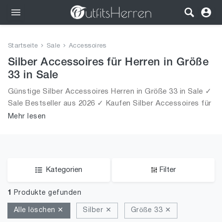
Outfits
Startseite
Sale
Accessoires
Bekleidung
Silber Accessoires für Herren in Größe
33 in Sale
Wäsche
Günstige Silber Accessoires Herren in Größe 33 in Sale ✓
Sale Bestseller aus 2026 ✓ Kaufen Silber Accessoires für
Schuhe
Männer in Größe 33 in Sale!
Mehr lesen
Accessoires
SALE
Kategorien
Filter
1
Produkte gefunden
Alle löschen ✕
Silber ✕
Größe 33 ✕