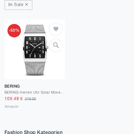
Im Sale ✕
-50%
BERING
BERING Herren Uhr Solar Movement - Solar Collection mit Edelstahl und Saphirglas 16433-XXX Armbandsuhren - Wasserdicht: 3 ATM
109.48
€
219.00
Amazon
Fashion Shop Kategorien