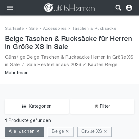
Outfits
Startseite
Sale
Accessoires
Taschen & Rucksäcke
Bekleidung
Beige Taschen & Rucksäcke für Herren
in Größe XS in Sale
Wäsche
Günstige Beige Taschen & Rucksäcke Herren in Größe XS
in Sale ✓ Sale Bestseller aus 2026 ✓ Kaufen Beige
Schuhe
Taschen & Rucksäcke für Männer in Größe XS in Sale!
Mehr lesen
Accessoires
SALE
Kategorien
Filter
1
Produkte gefunden
Alle löschen ✕
Beige ✕
Größe XS ✕