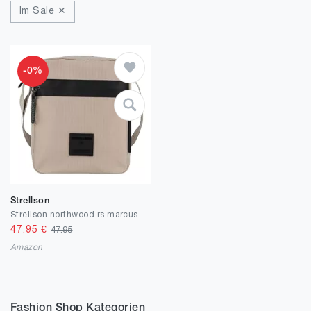
Im Sale ✕
-0%
Strellson
Strellson northwood rs marcus shoulderbag xsvz
47.95
€
47.95
Amazon
Fashion Shop Kategorien