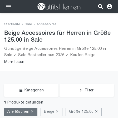
Outfits
Startseite
Sale
Accessoires
Bekleidung
Beige Accessoires für Herren in Größe
125.00 in Sale
Wäsche
Günstige Beige Accessoires Herren in Größe 125.00 in
Sale ✓ Sale Bestseller aus 2026 ✓ Kaufen Beige
Schuhe
Accessoires für Männer in Größe 125.00 in Sale!
Mehr lesen
Accessoires
SALE
Kategorien
Filter
1
Produkte gefunden
Alle löschen ✕
Beige ✕
Größe 125.00 ✕