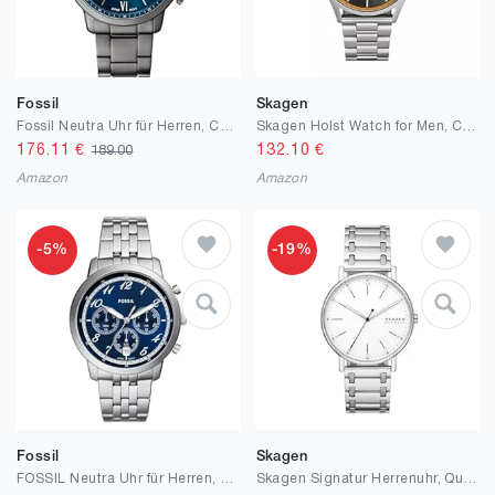
Fossil
Skagen
Fossil Neutra Uhr für Herren, Chronographenwerk mit Edelstahl
Skagen Holst Watch for Men, Chronograph Movement with Stainless Steel or Leather Strap
176.11
€
132.10
€
189.00
Amazon
Amazon
-5%
-19%
Fossil
Skagen
FOSSIL Neutra Uhr für Herren, Chronographenwerk mit Edelstahl- oder Lederarmband
Skagen Signatur Herrenuhr, Quarzwerk mit Edelstahl-Lederarmband