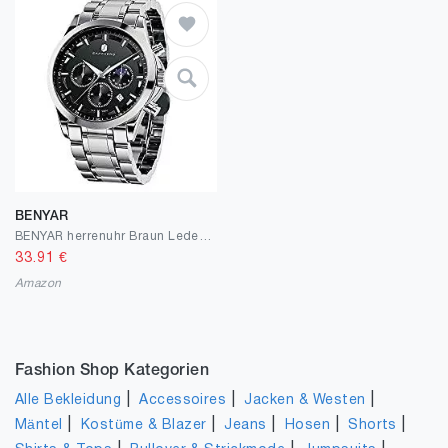
BENYAR
BENYAR herrenuhr Braun Leder Strap Chronograph Quarz Uhr Männer Datum Kalender Wasserdicht Armbanduhr Herren Sport mit Blau/Schwarz Zifferblatt Elegantes Geschenk
33.91
€
Amazon
Fashion Shop Kategorien
|
|
|
Alle Bekleidung
Accessoires
Jacken & Westen
|
|
|
|
|
Mäntel
Kostüme & Blazer
Jeans
Hosen
Shorts