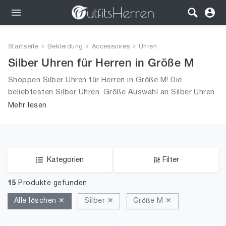
Outfits
Startseite
Bekleidung
Accessoires
Uhren
Bekleidung
Silber Uhren für Herren in Größe M
Shoppen Silber Uhren für Herren in Größe M! Die
Wäsche
beliebtesten Silber Uhren. Größe Auswahl an Silber Uhren
in Größe M und alle Trends aus 2026 für Männer!
Mehr lesen
Schuhe
Accessoires
SALE
Kategorien
Filter
15
Produkte gefunden
Alle löschen ✕
Silber ✕
Größe M ✕