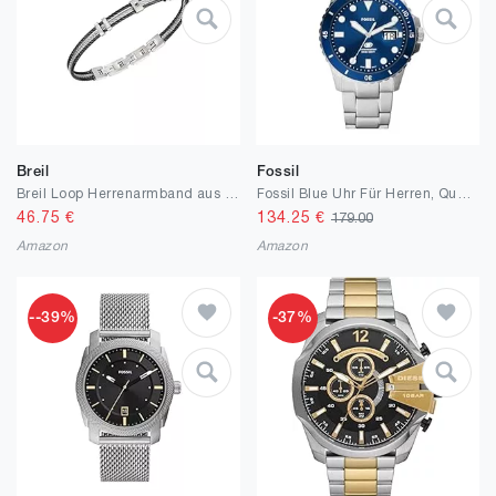
Breil
Fossil
Breil Loop Herrenarmband aus Stahl hergestellt, Farbe: Silber/Schwarz, Min. Länge: 17,5 cm, Max. Länge: 20,3 cm, TJ3442
Fossil Blue Uhr Für Herren, Quarzwerk Mit Edelstahl- Oder Lederarmband
46.75
€
134.25
€
179.00
Amazon
Amazon
--39%
-37%