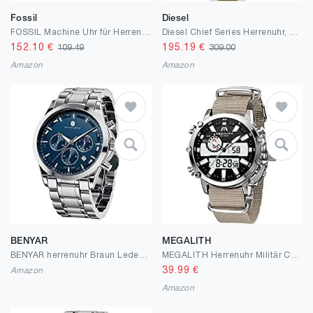
Fossil
Diesel
FOSSIL Machine Uhr für Herren, Quarzwerk mit Edelstahl- oder Lederarmband
Diesel Chief Series Herrenuhr, Chronographenwerk mit Silikon-, Edelstahl- oder Lederarmband
152.10
€
195.19
€
109.49
309.00
Amazon
Amazon
BENYAR
MEGALITH
BENYAR herrenuhr Braun Leder Strap Chronograph Quarz Uhr Männer Datum Kalender Wasserdicht Armbanduhr Herren Sport mit Blau/Schwarz Zifferblatt Elegantes Geschenk
MEGALITH Herrenuhr Militär Chronographen Digitaluhr Sportlich LED wasserdichte Uhren Herren Groß Digital Analog Armbanduhr Herren Uhr Nylon Grün Stoppuhr Alarm Datum
39.99
€
Amazon
Amazon