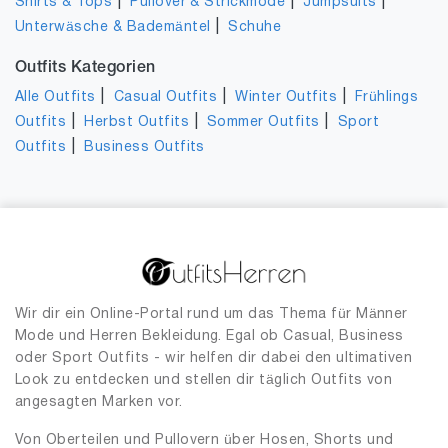
|
|
|
Shirts & Tops
Pullover & Strickmode
Jumpsuits
|
Unterwäsche & Bademäntel
Schuhe
Outfits Kategorien
|
|
|
Alle Outfits
Casual Outfits
Winter Outfits
Frühlings
|
|
|
Outfits
Herbst Outfits
Sommer Outfits
Sport
|
Outfits
Business Outfits
Wir dir ein Online-Portal rund um das Thema für Männer
Mode und Herren Bekleidung. Egal ob Casual, Business
oder Sport Outfits - wir helfen dir dabei den ultimativen
Look zu entdecken und stellen dir täglich Outfits von
angesagten Marken vor.
Von Oberteilen und Pullovern über Hosen, Shorts und