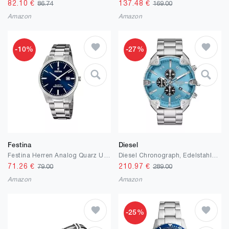
82.10
€
137.48
€
86.74
169.00
Amazon
Amazon
-10%
-27%
Festina
Diesel
Festina Herren Analog Quarz Uhr mit Edelstahl Armband F20511/3
Diesel Chronograph, Edelstahluhr mit Lederarmband Spiked für Herren, 49 mm Gehäusegröße
71.26
€
210.97
€
79.00
289.00
Amazon
Amazon
-25%