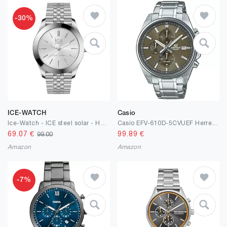
-30%
ICE-WATCH
Casio
Ice-Watch - ICE steel solar - Herrenuhr mit Metallarmband (Medium)
Casio EFV-610D-5CVUEF Herren Armbanduhr
69.07
€
99.89
€
99.00
Amazon
Amazon
-7%