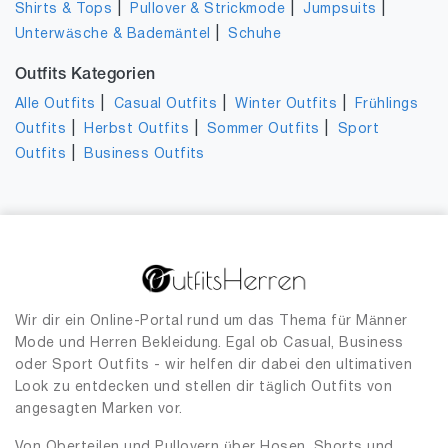
|
|
|
Shirts & Tops
Pullover & Strickmode
Jumpsuits
|
Unterwäsche & Bademäntel
Schuhe
Outfits Kategorien
|
|
|
Alle Outfits
Casual Outfits
Winter Outfits
Frühlings
|
|
|
Outfits
Herbst Outfits
Sommer Outfits
Sport
|
Outfits
Business Outfits
Wir dir ein Online-Portal rund um das Thema für Männer
Mode und Herren Bekleidung. Egal ob Casual, Business
oder Sport Outfits - wir helfen dir dabei den ultimativen
Look zu entdecken und stellen dir täglich Outfits von
angesagten Marken vor.
Von Oberteilen und Pullovern über Hosen, Shorts und