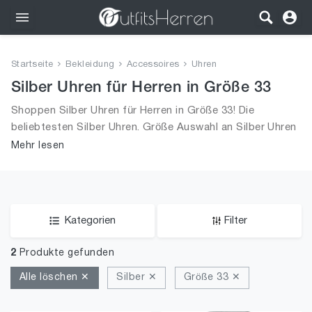
Outfits
Startseite
Bekleidung
Accessoires
Uhren
Bekleidung
Silber Uhren für Herren in Größe 33
Shoppen Silber Uhren für Herren in Größe 33! Die
Wäsche
beliebtesten Silber Uhren. Größe Auswahl an Silber Uhren
in Größe 33 und alle Trends aus 2026 für Männer!
Mehr lesen
Schuhe
Accessoires
SALE
Kategorien
Filter
2
Produkte gefunden
Alle löschen ✕
Silber ✕
Größe 33 ✕