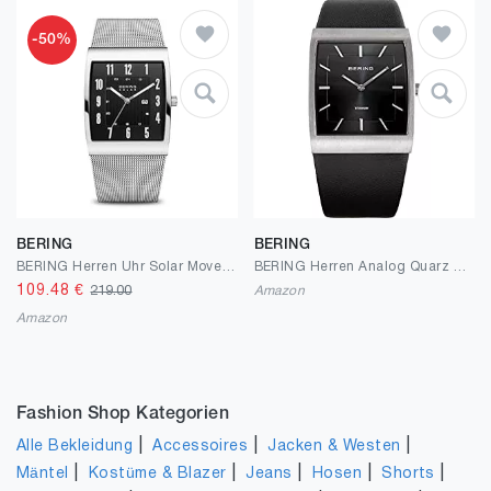
-50%
BERING
BERING
BERING Herren Uhr Solar Movement - Solar Collection mit Edelstahl und Saphirglas 16433-XXX Armbandsuhren - Wasserdicht: 3 ATM
BERING Herren Analog Quarz Titanium Collection Armbanduhr mit Kalbsleder Armband und Mineralglas
109.48
€
219.00
Amazon
Amazon
Fashion Shop Kategorien
|
|
|
Alle Bekleidung
Accessoires
Jacken & Westen
|
|
|
|
|
Mäntel
Kostüme & Blazer
Jeans
Hosen
Shorts