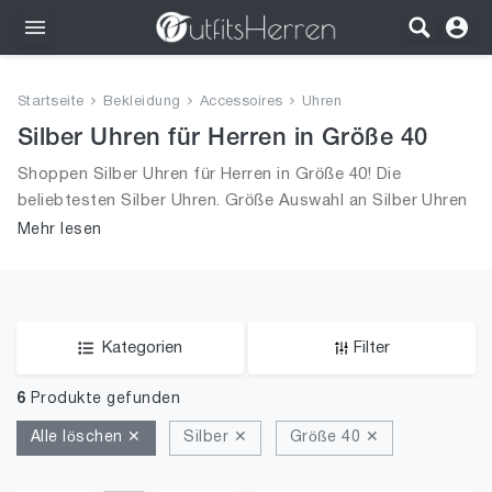
Outfits
Startseite
Bekleidung
Accessoires
Uhren
Bekleidung
Silber Uhren für Herren in Größe 40
Shoppen Silber Uhren für Herren in Größe 40! Die
Wäsche
beliebtesten Silber Uhren. Größe Auswahl an Silber Uhren
in Größe 40 und alle Trends aus 2026 für Männer!
Mehr lesen
Schuhe
Accessoires
SALE
Kategorien
Filter
6
Produkte gefunden
Alle löschen ✕
Silber ✕
Größe 40 ✕