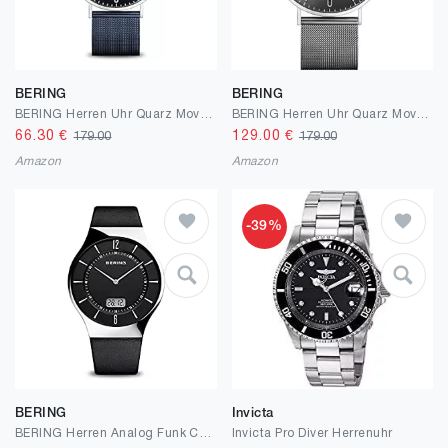
BERING
BERING
BERING Herren Uhr Quarz Movement - Classic Collection mit Edelstahl und Saphirglas 14240-303 Armbandsuhren - Wasserdicht: 3 ATM, Silber
BERING Herren Uhr Quarz Movement - Classic Collection mit Edelstahl und Saphirglas 14240-308 Armbandsuhren - Wasserdicht: 3 ATM
66.30
€
129.00
€
179.00
179.00
Amazon
Amazon
-39%
BERING
Invicta
BERING Herren Analog Funk Collection Armbanduhr mit Kalbsleder Armband und Saphirglas
Invicta Pro Diver Herrenuhr