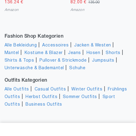
136.24
€
82.00
€
135.00
Amazon
Amazon
Fashion Shop Kategorien
|
|
|
Alle Bekleidung
Accessoires
Jacken & Westen
|
|
|
|
|
Mäntel
Kostüme & Blazer
Jeans
Hosen
Shorts
|
|
|
Shirts & Tops
Pullover & Strickmode
Jumpsuits
|
Unterwäsche & Bademäntel
Schuhe
Outfits Kategorien
|
|
|
Alle Outfits
Casual Outfits
Winter Outfits
Frühlings
|
|
|
Outfits
Herbst Outfits
Sommer Outfits
Sport
|
Outfits
Business Outfits