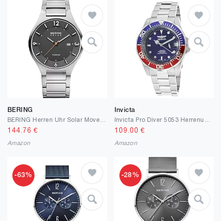
BERING
Invicta
BERING Herren Uhr Solar Movement - Solar Collection mit Edelstahl und Saphirglas 14440-XXX Armbandsuhren
Invicta Pro Diver 5053 Herrenuhr - 40mm
144.76
€
109.00
€
Amazon
Amazon
-63%
-28%