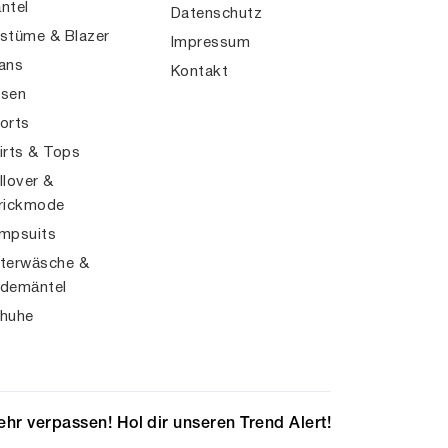
ntel
Datenschutz
stüme & Blazer
Impressum
ans
Kontakt
sen
orts
irts & Tops
llover &
rickmode
mpsuits
terwäsche &
demäntel
huhe
hr verpassen! Hol dir unseren Trend Alert!