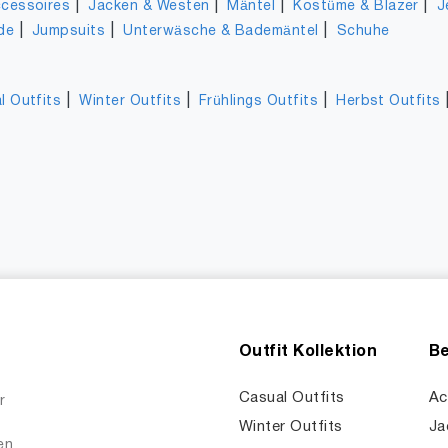
|
|
|
|
cessoires
Jacken & Westen
Mäntel
Kostüme & Blazer
J
|
|
|
de
Jumpsuits
Unterwäsche & Bademäntel
Schuhe
|
|
|
l Outfits
Winter Outfits
Frühlings Outfits
Herbst Outfits
Outfit Kollektion
Be
Casual Outfits
Ac
r
Winter Outfits
Ja
en