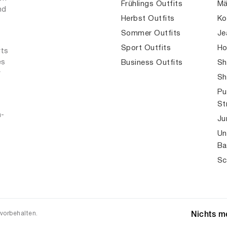
Frühlings Outfits
Mä
nd
Herbst Outfits
Ko
Sommer Outfits
Je
Sport Outfits
Ho
rts
es
Business Outfits
Sh
r
Sh
Pu
St
n-
Ju
Un
Ba
Sc
 vorbehalten.
Nichts me