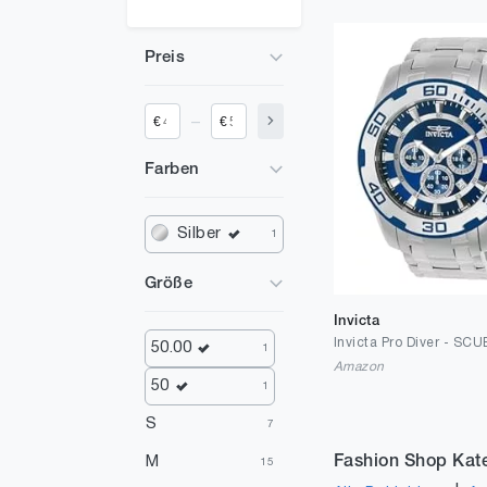
Preis
_
€
€
Farben
Silber
1
Größe
Invicta
50.00
1
Amazon
50
1
S
7
Fashion Shop Kat
M
15