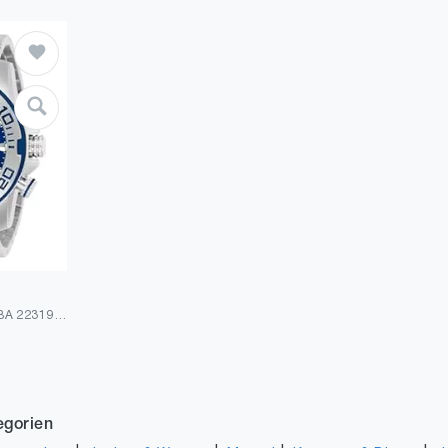
Invicta Pro Diver - SCUBA 22319 Herrenuhr - 50mm
egorien