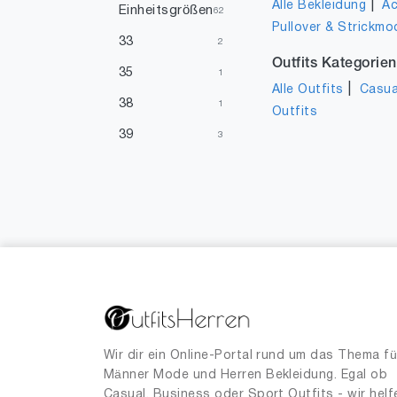
|
Alle Bekleidung
Ac
Einheitsgrößen
62
Pullover & Strickmo
33
2
Outfits Kategorien
35
1
|
Alle Outfits
Casua
38
1
Outfits
39
3
40
6
41
1
43
1
45
3
47
1
48
2
51
1
Wir dir ein Online-Portal rund um das Thema fü
Männer Mode und Herren Bekleidung. Egal ob
Casual, Business oder Sport Outfits - wir helf