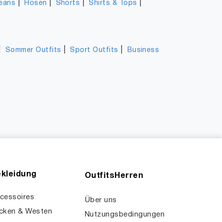
|
|
|
|
eans
Hosen
Shorts
Shirts & Tops
|
|
|
Sommer Outfits
Sport Outfits
Business
kleidung
OutfitsHerren
cessoires
Über uns
cken & Westen
Nutzungsbedingungen