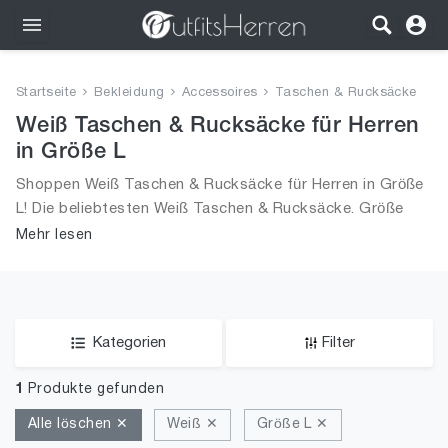
Outfits
Startseite
Bekleidung
Accessoires
Taschen & Rucksäcke
Bekleidung
Weiß Taschen & Rucksäcke für Herren
in Größe L
Wäsche
Shoppen Weiß Taschen & Rucksäcke für Herren in Größe
L! Die beliebtesten Weiß Taschen & Rucksäcke. Größe
Schuhe
Auswahl an Weiß Taschen & Rucksäcke in Größe L und
Mehr lesen
alle Trends aus 2026 für Männer!
Accessoires
SALE
Kategorien
Filter
1
Produkte gefunden
Alle löschen ✕
Weiß ✕
Größe L ✕