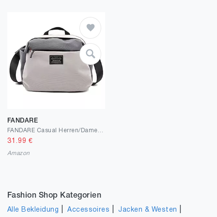
FANDARE
FANDARE Casual Herren/Damen Umhängetasche Business Commuter Handtasche Outdoor Reisen Große Kapazität Gürteltasche Wasserdicht Polyester Grau
31.99
€
Amazon
Fashion Shop Kategorien
|
|
|
Alle Bekleidung
Accessoires
Jacken & Westen