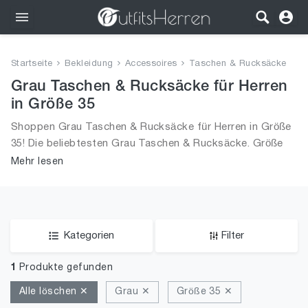
Outfits
Startseite
Bekleidung
Accessoires
Taschen & Rucksäcke
Bekleidung
Grau Taschen & Rucksäcke für Herren
in Größe 35
Wäsche
Shoppen Grau Taschen & Rucksäcke für Herren in Größe
35! Die beliebtesten Grau Taschen & Rucksäcke. Größe
Schuhe
Auswahl an Grau Taschen & Rucksäcke in Größe 35 und
Mehr lesen
alle Trends aus 2026 für Männer!
Accessoires
SALE
Kategorien
Filter
1
Produkte gefunden
Alle löschen ✕
Grau ✕
Größe 35 ✕