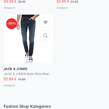
33.33
€
32.90
€
39.99
54.95
Amazon
Amazon
-59%
JACK & JONES
JACK & JONES Male Slim/Straight Fit Jeans Tim ORIGINAL AM 781 50SPS
32.99
€
79.99
Amazon
Fashion Shop Kategorien