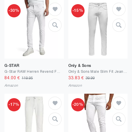
-30%
-15%
G-STAR
Only & Sons
G-Star RAW Herren Revend FWD Skinny Jeans, Weiß (Paper White gd D20071-C258-G547), 30W / 32L
Only & Sons Male Slim Fit Jeans ONSLOOM Mid Rise Slim Fit Jeans
84.00
€
33.83
€
119.95
39.99
Amazon
Amazon
-17%
-20%