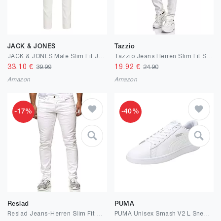
JACK & JONES
Tazzio
JACK & JONES Male Slim Fit Jeans JJIGLENN JJORIGINAL SQ 912 SN Slim Fit Jeans
Tazzio Jeans Herren Slim Fit Stretch Jeanshose Hose Denim 165251
33.10
€
19.92
€
39.99
24.90
Amazon
Amazon
-17%
-40%
Reslad
PUMA
Reslad Jeans-Herren Slim Fit Basic Style Stretch-Denim Männer Jeans-Hose RS-2063
PUMA Unisex Smash V2 L Sneaker