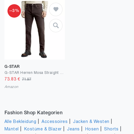
--3%
G-STAR
G-STAR Herren Mosa Straight Jeans
73.83
€
71.97
Amazon
Fashion Shop Kategorien
|
|
|
Alle Bekleidung
Accessoires
Jacken & Westen
|
|
|
|
|
Mäntel
Kostüme & Blazer
Jeans
Hosen
Shorts