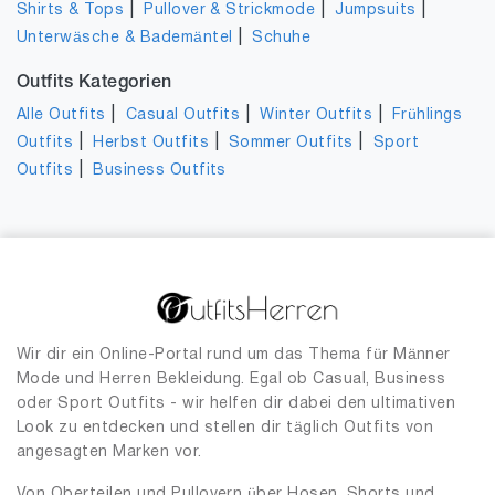
|
|
|
Shirts & Tops
Pullover & Strickmode
Jumpsuits
|
Unterwäsche & Bademäntel
Schuhe
Outfits Kategorien
|
|
|
Alle Outfits
Casual Outfits
Winter Outfits
Frühlings
|
|
|
Outfits
Herbst Outfits
Sommer Outfits
Sport
|
Outfits
Business Outfits
Wir dir ein Online-Portal rund um das Thema für Männer
Mode und Herren Bekleidung. Egal ob Casual, Business
oder Sport Outfits - wir helfen dir dabei den ultimativen
Look zu entdecken und stellen dir täglich Outfits von
angesagten Marken vor.
Von Oberteilen und Pullovern über Hosen, Shorts und