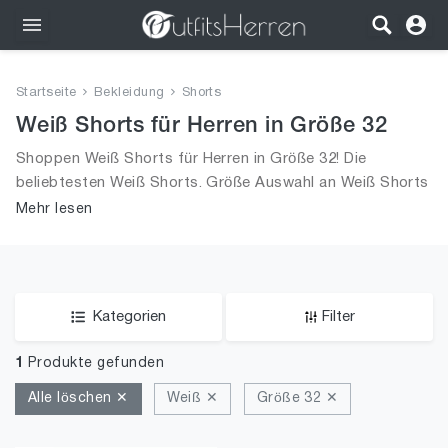
Outfits
Startseite
Bekleidung
Shorts
Bekleidung
Weiß Shorts für Herren in Größe 32
Shoppen Weiß Shorts für Herren in Größe 32! Die
Wäsche
beliebtesten Weiß Shorts. Größe Auswahl an Weiß Shorts
in Größe 32 und alle Trends aus 2026 für Männer!
Mehr lesen
Schuhe
Accessoires
SALE
Kategorien
Filter
1
Produkte gefunden
Alle löschen ✕
Weiß ✕
Größe 32 ✕