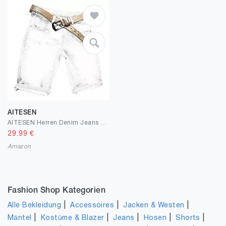
AITESEN
AITESEN Herren Denim Jeans Shorts Sommer Kurze Hose Ohne Guertel W28-W44 W28-W44
29.99
€
Amazon
Fashion Shop Kategorien
|
|
|
Alle Bekleidung
Accessoires
Jacken & Westen
|
|
|
|
|
Mäntel
Kostüme & Blazer
Jeans
Hosen
Shorts