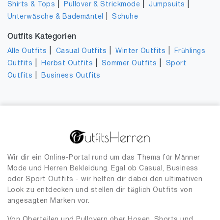
|
|
|
Shirts & Tops
Pullover & Strickmode
Jumpsuits
|
Unterwäsche & Bademäntel
Schuhe
Outfits Kategorien
|
|
|
Alle Outfits
Casual Outfits
Winter Outfits
Frühlings
|
|
|
Outfits
Herbst Outfits
Sommer Outfits
Sport
|
Outfits
Business Outfits
Wir dir ein Online-Portal rund um das Thema für Männer
Mode und Herren Bekleidung. Egal ob Casual, Business
oder Sport Outfits - wir helfen dir dabei den ultimativen
Look zu entdecken und stellen dir täglich Outfits von
angesagten Marken vor.
Von Oberteilen und Pullovern über Hosen, Shorts und