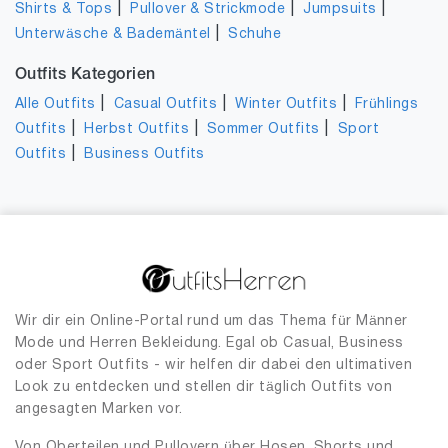
|
|
|
Shirts & Tops
Pullover & Strickmode
Jumpsuits
|
Unterwäsche & Bademäntel
Schuhe
Outfits Kategorien
|
|
|
Alle Outfits
Casual Outfits
Winter Outfits
Frühlings
|
|
|
Outfits
Herbst Outfits
Sommer Outfits
Sport
|
Outfits
Business Outfits
Wir dir ein Online-Portal rund um das Thema für Männer
Mode und Herren Bekleidung. Egal ob Casual, Business
oder Sport Outfits - wir helfen dir dabei den ultimativen
Look zu entdecken und stellen dir täglich Outfits von
angesagten Marken vor.
Von Oberteilen und Pullovern über Hosen, Shorts und