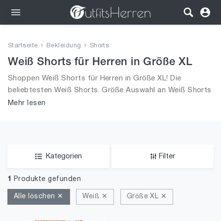
Outfits
Startseite
Bekleidung
Shorts
Bekleidung
Weiß Shorts für Herren in Größe XL
Shoppen Weiß Shorts für Herren in Größe XL! Die
Wäsche
beliebtesten Weiß Shorts. Größe Auswahl an Weiß Shorts
in Größe XL und alle Trends aus 2026 für Männer!
Mehr lesen
Schuhe
Accessoires
SALE
Kategorien
Filter
1
Produkte gefunden
Alle löschen ✕
Weiß ✕
Größe XL ✕