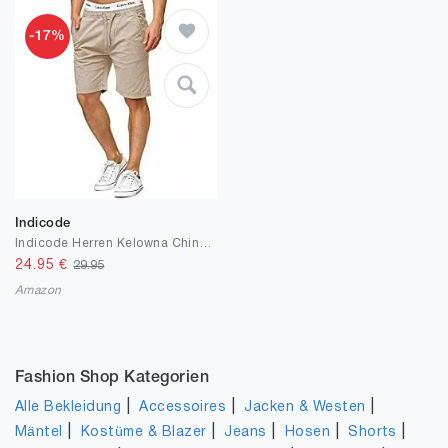
-17%
Indicode
Indicode Herren Kelowna Chino Shorts mit 4 Taschen & Kordel aus 98% Baumwolle | Kurze Hose Regular Fit Bermudas Sommerhose Herrenshorts Short Men Pants Chinohose für Männer
24.95
€
29.95
Amazon
Fashion Shop Kategorien
|
|
|
Alle Bekleidung
Accessoires
Jacken & Westen
|
|
|
|
|
Mäntel
Kostüme & Blazer
Jeans
Hosen
Shorts