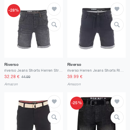
-28%
Riverso
Riverso
riverso Jeans Shorts Herren Stretch Kurz Regular Fit RIVTom Kurze Hosen Bermuda Shorts Sommer Denim Einfarbig Schwarz Grau Blau 30 31 32 33 34 36 38 40 42
riverso Herren Jeans Shorts RIVPaul Kurze Hose Sommer Bermuda Stretch Denim Short Sweathose Baumwolle Grau Blau Schwarz w30 w31 w32 w33 w34 w36 w38 w40 w42
32.28
€
39.99
€
44.99
Amazon
Amazon
-25%