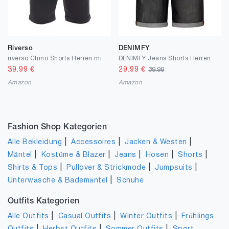
Riverso
DENIMFY
riverso Chino Shorts Herren mit Gürtel Regular Fit RIVHenry Kurze Hosen Bermuda Shorts Knopfleiste Stretch Blau Navy Rot Grün Orange Beige Grau 30 31 32 33 34 36 38 40 42
DENIMFY Jeans Shorts Herren Stretch Kurz mit Gürtel Regular Fit DFBo Kurze Hosen Sommer Denim Einfarbig Blau Schwarz 31 32 33 34 36 38 40 42
39.99
€
29.99
€
39.99
Amazon
Amazon
Fashion Shop Kategorien
|
|
|
Alle Bekleidung
Accessoires
Jacken & Westen
|
|
|
|
|
Mäntel
Kostüme & Blazer
Jeans
Hosen
Shorts
|
|
|
Shirts & Tops
Pullover & Strickmode
Jumpsuits
|
Unterwäsche & Bademäntel
Schuhe
Outfits Kategorien
|
|
|
Alle Outfits
Casual Outfits
Winter Outfits
Frühlings