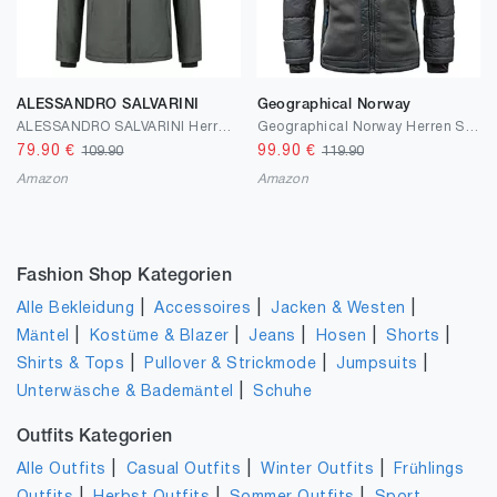
ALESSANDRO SALVARINI
Geographical Norway
ALESSANDRO SALVARINI Herren Winter Jacke warm mit Kapuze AS-331
Geographical Norway Herren Steppjacke Winterjacke mit Kapuze – Gefütterter Warmer Anorak S-7XL Outdoor SKI Snowboard Kapuzenjacke für den Winter/Herbst - IMS Production
79.90
€
99.90
€
109.90
119.90
Amazon
Amazon
Fashion Shop Kategorien
|
|
|
Alle Bekleidung
Accessoires
Jacken & Westen
|
|
|
|
|
Mäntel
Kostüme & Blazer
Jeans
Hosen
Shorts
|
|
|
Shirts & Tops
Pullover & Strickmode
Jumpsuits
|
Unterwäsche & Bademäntel
Schuhe
Outfits Kategorien
|
|
|
Alle Outfits
Casual Outfits
Winter Outfits
Frühlings