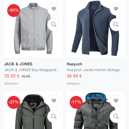
-50%
JACK & JONES
Huayuzh
JACK & JONES Boy Steppjacke Steppjacke Junior
Huayuzh Jacke Herren übergangsjacke Winter Karierten Jacquard Alltag Freizeit Leicht Jacken mit Reißverschlusstasche
25.00
€
36.99
€
49.99
Amazon
Amazon
-27%
-17%