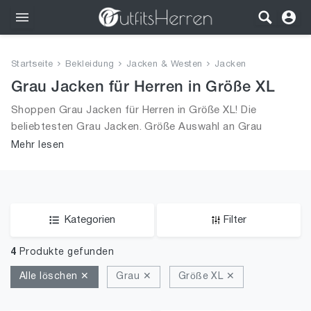
Outfits
Startseite
Bekleidung
Jacken & Westen
Jacken
Bekleidung
Grau Jacken für Herren in Größe XL
Shoppen Grau Jacken für Herren in Größe XL! Die
Wäsche
beliebtesten Grau Jacken. Größe Auswahl an Grau
Jacken in Größe XL und alle Trends aus 2026 für Männer!
Mehr lesen
Schuhe
Accessoires
SALE
Kategorien
Filter
4
Produkte gefunden
Alle löschen ✕
Grau ✕
Größe XL ✕