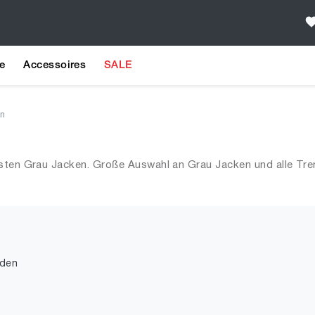
e
Accessoires
SALE
n
esten Grau Jacken. Große Auswahl an Grau Jacken und alle Tre
nden