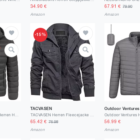
34.90
€
67.91
€
79.90
Amazon
Amazon
-15%
TACVASEN
Outdoor Ventures
Geographical Norway Herren Herbst Winter Jacke warm gefüttert Steppjacke Outdoor Leicht Kapuzenjacke Winterjacke
TACVASEN Herren Fleecejacke Warme Jacke Winter Thermojacke Gefüttert Übergangsjacke Militär Feldjacke Cargojacke mit Taschen
65.42
€
56.99
€
76.98
Amazon
Amazon