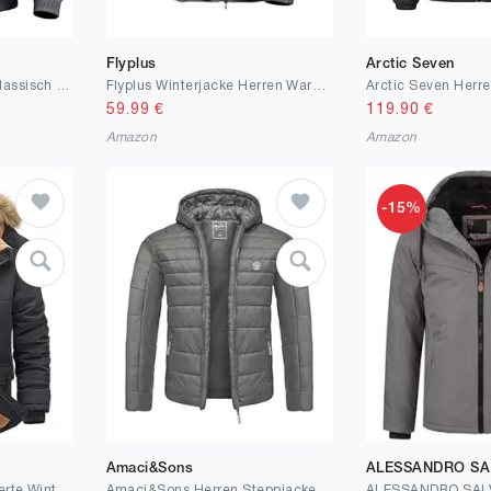
Flyplus
Arctic Seven
CREATMO US Herren Klassisch Blouson
Flyplus Winterjacke Herren Warm Fleece Gefüttert SkiJacke wasserdichte winddichte atmungsaktive Jacke mit Fleecefutter abnehmbare Kapuze dicke Softshelljacke
59.99
€
119.90
€
Amazon
Amazon
-15%
Amaci&Sons
ALESSANDRO SA
Peakwell Herren Gefütterte Winterjacke Winddichter Parka Übergangsjacke Warme Outdoor Arbeitsjacke mit Abnehmbarer Kapuze und Verstellbarem Taillenkordelzug
Amaci&Sons Herren Steppjacke Outdoor Basic Patch Jacke 9109