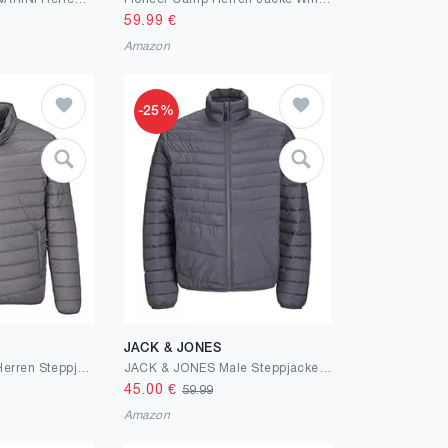
59.99
€
Amazon
-25%
JACK & JONES
Outdoor Ventures Herren Steppjacke Packbare Leichte Warme Übergangsjacke Herren Wasserfeste Pufferjacke mit 3 Taschen für Outdoor Casual Wandern
JACK & JONES Male Steppjacke Steppjacke
45.00
€
59.99
Amazon