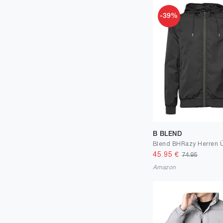
-39%
B BLEND
45.95
€
74.95
Amazon