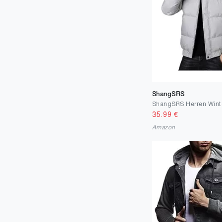
ShangSRS
35.99
€
Amazon