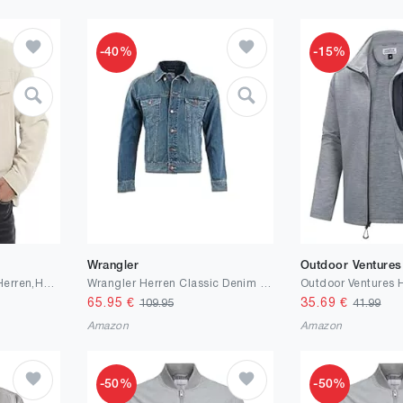
-40%
-15%
Wrangler
Outdoor Ventures
Vortewind Hemdjacke Herren,Hemd Herren Langarm mit 2 Klappentaschen,Knopfleiste Cordhemd Regular Fit Overshirt,Frühling Herbst Freizeithemd
Wrangler Herren Classic Denim Jacket Jeansjacke (1er Pack)
65.95
€
35.69
€
109.95
41.99
Amazon
Amazon
-50%
-50%