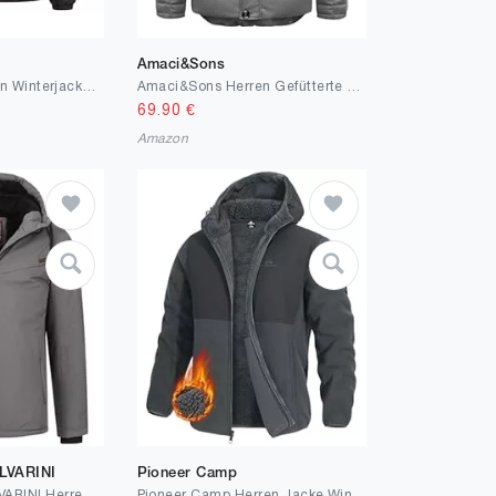
Amaci&Sons
Arctic Seven Herren Winterjacke (S-3XL) - Abnehmbare Kapuze,Windabweisend, Steppjacke, 4 Taschen, Warme Jacke Männer - AS-421
Amaci&Sons Herren Gefütterte Winter Jacke für Männer mit Kapuze 9138
69.90
€
Amazon
LVARINI
Pioneer Camp
ALESSANDRO SALVARINI Herren Winter Jacke warm mit Kapuze AS-331
Pioneer Camp Herren Jacke Winter mit Sherpa Fleece Warmes Hoodie mit Kapuze winddicht Übergangsjacke für Männer ideal für Outdoor Alltag