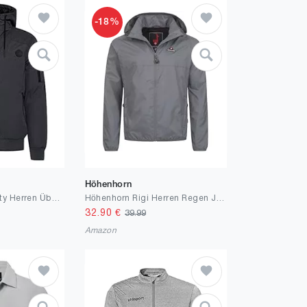
-18%
Höhenhorn
!Solid SDTilly Sporty Herren Übergangsjacke Herrenjacke Jacke mit Kapuze
Höhenhorn Rigi Herren Regen Jacke Outdoor Rain Freizeitjacke Kapuze Regenjacke
32.90
€
39.99
Amazon