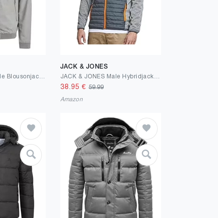
JACK & JONES
JACK & JONES Male Blousonjacke Blousonjacke
JACK & JONES Male Hybridjacke Hybridjacke
38.95
€
59.99
Amazon