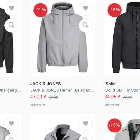
-21%
-15%
JACK & JONES
!Solid
Blend BHRazy Herren Übergangsjacke Herrenjacke Jacke mit Kapuze Reißverschlusstaschen Kordelzug Regular fit
JACK & JONES Herren Jjelegacy Light Jacket Hood Noos Kurzjacke
47.21
€
84.95
€
59.99
99.95
Amazon
Amazon
-15%