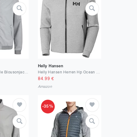
Helly Hansen
JACK & JONES Male Blousonjacke Blousonjacke
Helly Hansen Herren Hp Ocean Fz Jacket 2.0 HP OCEAN FZ JACKET 2 (1er Pack)
84.99
€
Amazon
-35%