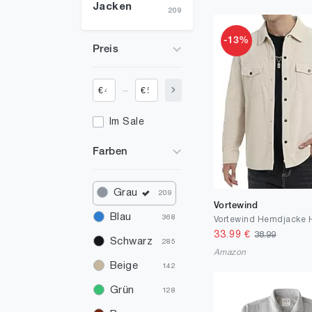
Jacken
209
-13%
Preis
_
€
€
Im Sale
Farben
Grau
209
Vortewind
Blau
368
33.99
€
38.99
Schwarz
285
Amazon
Beige
142
Grün
128