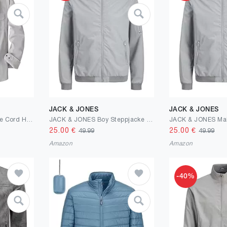
JACK & JONES
JACK & JONES
Dubinik® 8.3 oz Schwere Cord Hemd Herren Jacke Langarm Vintage Freizeit Druckknöpfen Doppelte Brusttaschen Regular Fit
JACK & JONES Boy Steppjacke Steppjacke Junior
25.00
€
25.00
€
49.99
49.99
Amazon
Amazon
-40%