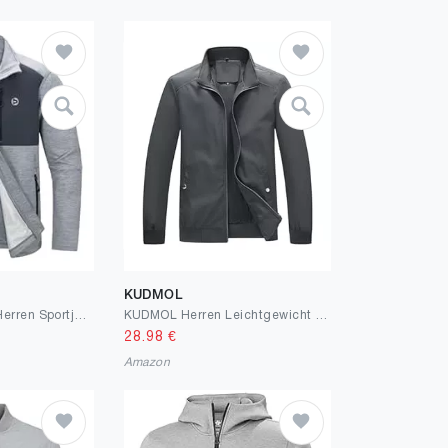
KUDMOL
Outdoor Ventures Herren Sportjacke Leichte Funktionsjacke Übergangsjacke Fleecejacke mit 5 Taschen Freizeitjacke Trainingsjacke für Freizeit und Outdoor
KUDMOL Herren Leichtgewicht Jacke Zip Up Casual Windbreaker Frühling und Herbst Outdoor Sportbekleidung mit Taschen
28.98
€
Amazon