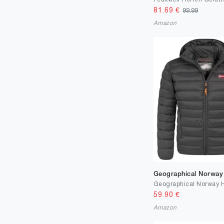
81.69
€
99.99
Amazon
Geographical Norway
59.90
€
Amazon