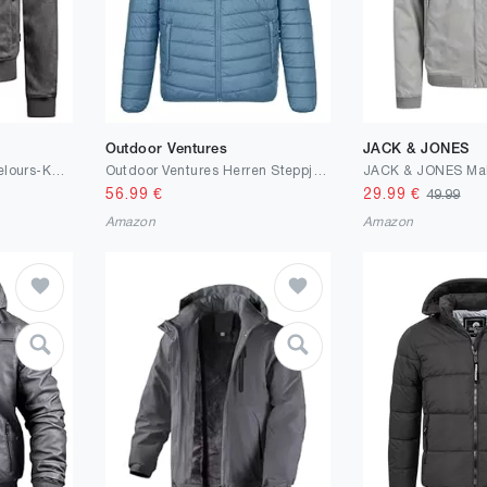
Outdoor Ventures
JACK & JONES
Indicode Herren Ibon Velours-Kunstleder Jacke | Herrenjacke Wildleder-Look für Männer
Outdoor Ventures Herren Steppjacke Packbare Leichte Warme Übergangsjacke Herren Wasserfeste Pufferjacke mit 3 Taschen für Outdoor Casual Wandern
56.99
€
29.99
€
49.99
Amazon
Amazon