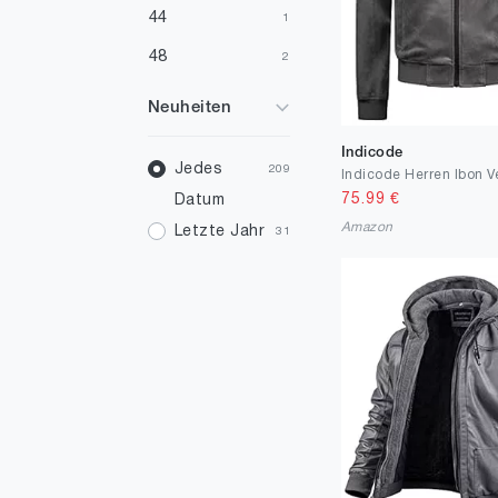
44
1
48
2
Neuheiten
Indicode
Jedes
209
75.99
€
Datum
Amazon
Letzte Jahr
31