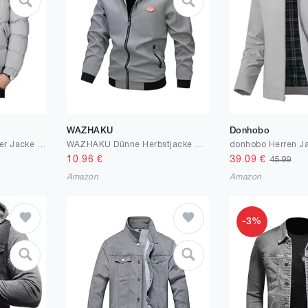
WAZHAKU
Donhobo
ShangSRS Herren Winter Jacke Steppjacke, wattierte Jacke Winterjacke gefüttert mit Stehkragen Daunenmantel
WAZHAKU Dünne Herbstjacke Herren Leicht Bomberjacke Dünne Blouson Stehkragen Business Casual Blouson Jacke mit Taschen Lässig Herbst Winter Casual Übergangsjacke Fliegerjacke Freizeitjacke
10.96
€
39.09
€
45.99
Amazon
Amazon
-3%