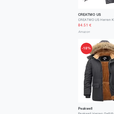
CREATMO US
84.51
€
Amazon
-18%
Peakwell