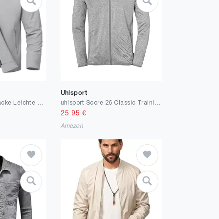
Uhlsport
donhobo Herren Jacke Leichte Übergangsjacke Sommer Freizeit Bomberjacke Full Zip Up Outdoorjacke Frühling Herbst Windbreaker mit Reißverschlusstasche
uhlsport Score 26 Classic Trainingsjacke Herren
25.95
€
Amazon