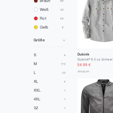
Braun
96
Weiß
43
Rot
29
Gelb
9
Türkis
4
Größe
Elfenbein
4
Mehrfarbig
3
Dubinik
S
4
Orange
2
M
172
54.99
€
Silber
Amazon
2
L
23
Violett
1
XL
4
XXL
1
4XL
1
32
1