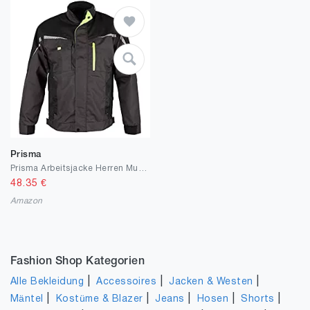
Prisma
Prisma Arbeitsjacke Herren Multifunktionale Arbeitsjacke Männer Bundjacke - reflektierende Streifen - enge Passform
48.35
€
Amazon
Fashion Shop Kategorien
|
|
|
Alle Bekleidung
Accessoires
Jacken & Westen
|
|
|
|
|
Mäntel
Kostüme & Blazer
Jeans
Hosen
Shorts