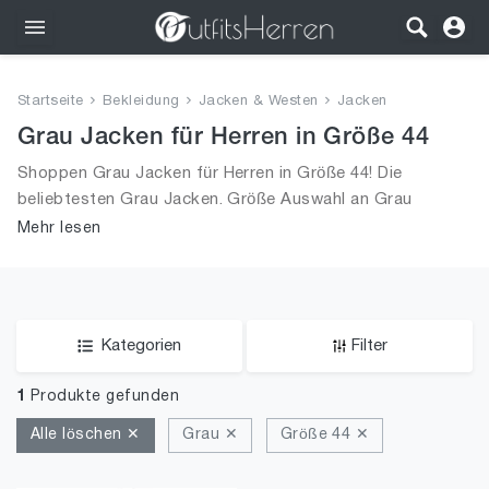
Outfits
Startseite
Bekleidung
Jacken & Westen
Jacken
Bekleidung
Grau Jacken für Herren in Größe 44
Shoppen Grau Jacken für Herren in Größe 44! Die
Wäsche
beliebtesten Grau Jacken. Größe Auswahl an Grau
Jacken in Größe 44 und alle Trends aus 2026 für Männer!
Mehr lesen
Schuhe
Accessoires
SALE
Kategorien
Filter
1
Produkte gefunden
Alle löschen ✕
Grau ✕
Größe 44 ✕