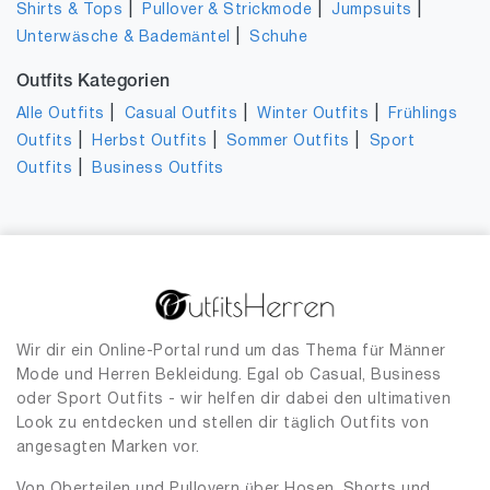
|
|
|
Shirts & Tops
Pullover & Strickmode
Jumpsuits
|
Unterwäsche & Bademäntel
Schuhe
Outfits Kategorien
|
|
|
Alle Outfits
Casual Outfits
Winter Outfits
Frühlings
|
|
|
Outfits
Herbst Outfits
Sommer Outfits
Sport
|
Outfits
Business Outfits
Wir dir ein Online-Portal rund um das Thema für Männer
Mode und Herren Bekleidung. Egal ob Casual, Business
oder Sport Outfits - wir helfen dir dabei den ultimativen
Look zu entdecken und stellen dir täglich Outfits von
angesagten Marken vor.
Von Oberteilen und Pullovern über Hosen, Shorts und